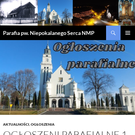
Szukaj
Parafia pw. Niepokalanego Serca NMP
PRZEJDŹ
MENU
DO
GŁÓWN
TREŚCI
AKTUALNOŚCI
,
OGŁOSZENIA
OGŁOSZENI PARAFIALNE 1