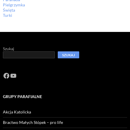
Pielgrzymka
Święta
Turki
Szukaj
SZUKAJ
Facebook
https://www.youtube.com/channel/U
GRUPY PARAFIALNE
Akcja Katolicka
Bractwo Małych Stópek – pro life