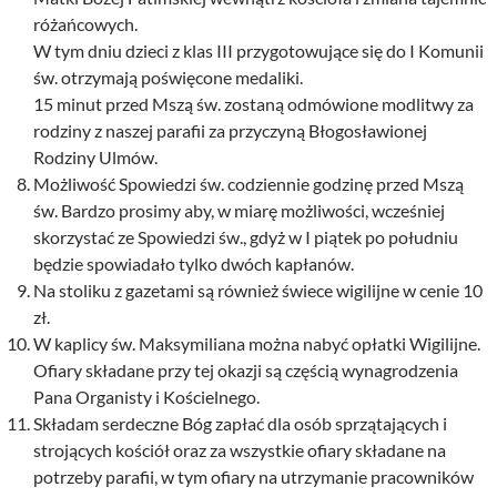
różańcowych.
W tym dniu dzieci z klas III przygotowujące się do I Komunii
św. otrzymają poświęcone medaliki.
15 minut przed Mszą św. zostaną odmówione modlitwy za
rodziny z naszej parafii za przyczyną Błogosławionej
Rodziny Ulmów.
Możliwość Spowiedzi św. codziennie godzinę przed Mszą
św. Bardzo prosimy aby, w miarę możliwości, wcześniej
skorzystać ze Spowiedzi św., gdyż w I piątek po południu
będzie spowiadało tylko dwóch kapłanów.
Na stoliku z gazetami są również świece wigilijne w cenie 10
zł.
W kaplicy św. Maksymiliana można nabyć opłatki Wigilijne.
Ofiary składane przy tej okazji są częścią wynagrodzenia
Pana Organisty i Kościelnego.
Składam serdeczne Bóg zapłać dla osób sprzątających i
strojących kościół oraz za wszystkie ofiary składane na
potrzeby parafii, w tym ofiary na utrzymanie pracowników