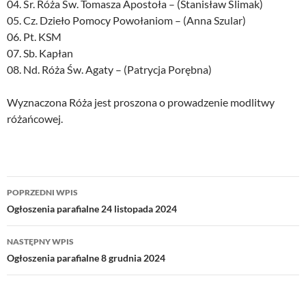
04. Śr. Róża Św. Tomasza Apostoła – (Stanisław Ślimak)
05. Cz. Dzieło Pomocy Powołaniom – (Anna Szular)
06. Pt. KSM
07. Sb. Kapłan
08. Nd. Róża Św. Agaty – (Patrycja Porębna)
Wyznaczona Róża jest proszona o prowadzenie modlitwy
różańcowej.
Nawigacja
POPRZEDNI WPIS
wpisu
Ogłoszenia parafialne 24 listopada 2024
NASTĘPNY WPIS
Ogłoszenia parafialne 8 grudnia 2024