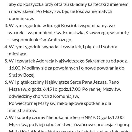
aby do koszyczka przy ołtarzu składały karteczki z imieniem
i nazwiskiem. Po Mszy św. będzie losowanie małych
upominków.
W tym tygodniu w liturgii Kościoła wspominamy: we
wtorek – wspomnienie św. Franciszka Ksawerego; w sobotę
– wspomnienie św. Ambrożego.
W tym tygodniu wypada: I czwartek, I piątek i I sobota
miesiąca.
W I czwartek Adoracja Najświętszego Sakramentu od godz.
16.00. Modlimy się za powołanych i o nowe powołania do
Służby Bożej.
W I piątek czcimy Najświętsze Serce Pana Jezusa. Rano
Msza św. o godz. 6.45 i o godz.17.00. Po rannej Mszy św.
odwiedziny chorych z Komunią św.
Po wieczornej Mszy św. mikołajkowe spotkanie dla
ministrantów.
W I sobotę czcimy Niepokalane Serce NMP. O godz.17.00
Msza św., po Niej nabożeństwo różańcowe, procesja z figurą
Matki Bożej Fatimskiej wewnątrz kościoła i zmiana tajemnic