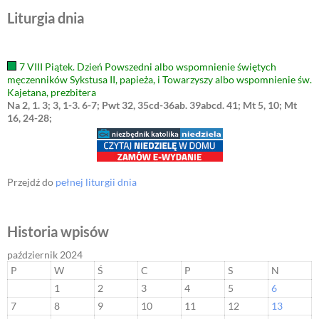
Liturgia dnia
7 VIII Piątek. Dzień Powszedni albo wspomnienie świętych
męczenników Sykstusa II, papieża, i Towarzyszy albo wspomnienie św.
Kajetana, prezbitera
Na 2, 1. 3; 3, 1-3. 6-7; Pwt 32, 35cd-36ab. 39abcd. 41; Mt 5, 10; Mt
16, 24-28;
Przejdź do
pełnej liturgii dnia
Historia wpisów
październik 2024
P
W
Ś
C
P
S
N
1
2
3
4
5
6
7
8
9
10
11
12
13