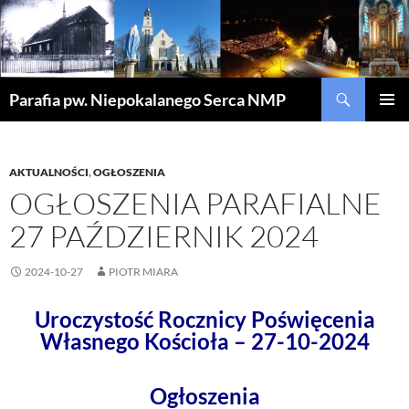
Szukaj
Parafia pw. Niepokalanego Serca NMP
PRZEJDŹ
MENU
DO
GŁÓWN
TREŚCI
AKTUALNOŚCI
,
OGŁOSZENIA
OGŁOSZENIA PARAFIALNE
27 PAŹDZIERNIK 2024
2024-10-27
PIOTR MIARA
Uroczystość Rocznicy Poświęcenia
Własnego Kościoła – 27-10-2024
Ogłoszenia