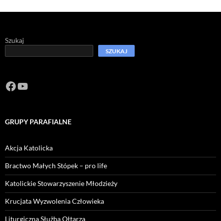
Szukaj
SZUKAJ
Facebook
https://www.youtube.com/channel/U
GRUPY PARAFIALNE
Akcja Katolicka
Bractwo Małych Stópek – pro life
Katolickie Stowarzyszenie Młodzieży
Krucjata Wyzwolenia Człowieka
Liturgiczna Służba Ołtarza