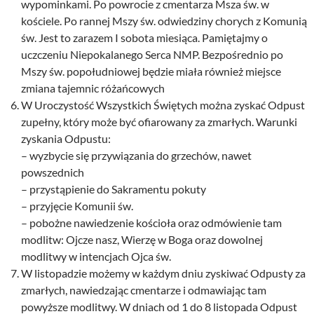
wypominkami. Po powrocie z cmentarza Msza św. w
kościele. Po rannej Mszy św. odwiedziny chorych z Komunią
św. Jest to zarazem I sobota miesiąca. Pamiętajmy o
uczczeniu Niepokalanego Serca NMP. Bezpośrednio po
Mszy św. popołudniowej będzie miała również miejsce
zmiana tajemnic różańcowych
W Uroczystość Wszystkich Świętych można zyskać Odpust
zupełny, który może być ofiarowany za zmarłych. Warunki
zyskania Odpustu:
– wyzbycie się przywiązania do grzechów, nawet
powszednich
– przystąpienie do Sakramentu pokuty
– przyjęcie Komunii św.
– pobożne nawiedzenie kościoła oraz odmówienie tam
modlitw: Ojcze nasz, Wierzę w Boga oraz dowolnej
modlitwy w intencjach Ojca św.
W listopadzie możemy w każdym dniu zyskiwać Odpusty za
zmarłych, nawiedzając cmentarze i odmawiając tam
powyższe modlitwy. W dniach od 1 do 8 listopada Odpust