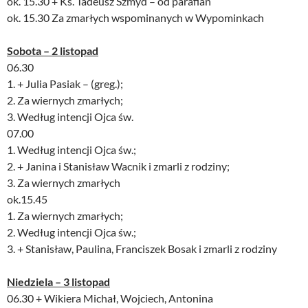
ok. 15.30 + Ks. Tadeusz Szmyd – od parafian
ok. 15.30 Za zmarłych wspominanych w Wypominkach
Sobota – 2 listopad
06.30
1. + Julia Pasiak – (greg.);
2. Za wiernych zmarłych;
3. Według intencji Ojca św.
07.00
1. Według intencji Ojca św.;
2. + Janina i Stanisław Wacnik i zmarli z rodziny;
3. Za wiernych zmarłych
ok.15.45
1. Za wiernych zmarłych;
2. Według intencji Ojca św.;
3. + Stanisław, Paulina, Franciszek Bosak i zmarli z rodziny
Niedziela – 3 listopad
06.30 + Wikiera Michał, Wojciech, Antonina