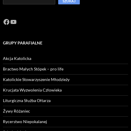
SZUKAJ
Facebook
https://www.youtube.com/channel/U
GRUPY PARAFIALNE
Akcja Katolicka
Bractwo Małych Stópek – pro life
Katolickie Stowarzyszenie Młodzieży
Krucjata Wyzwolenia Człowieka
Liturgiczna Służba Ołtarza
Żywy Różaniec
Rycerstwo Niepokalanej