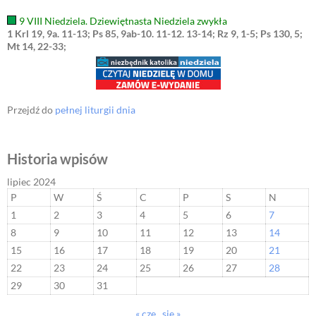
9 VIII Niedziela. Dziewiętnasta Niedziela zwykła
1 Krl 19, 9a. 11-13; Ps 85, 9ab-10. 11-12. 13-14; Rz 9, 1-5; Ps 130, 5;
Mt 14, 22-33;
Przejdź do
pełnej liturgii dnia
Historia wpisów
lipiec 2024
P
W
Ś
C
P
S
N
1
2
3
4
5
6
7
8
9
10
11
12
13
14
15
16
17
18
19
20
21
22
23
24
25
26
27
28
29
30
31
« cze
sie »