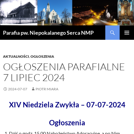
Szukaj
Parafia pw. Niepokalanego Serca NMP
PRZEJDŹ
MENU
DO
GŁÓWN
TREŚCI
AKTUALNOŚCI
,
OGŁOSZENIA
OGŁOSZENIA PARAFIALNE
7 LIPIEC 2024
2024-07-07
PIOTR MIARA
XIV Niedziela Zwykła – 07-07-2024
Ogłoszenia
Dziś o godz. 15.00 Nabożeństwo Adoracyjne, a po Nim