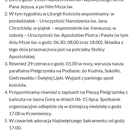
Pana Jezusa, a po Nim Msza św.
W tym tygodniu w Liturgii Kościoła wspominamy: w
poniedziałek – Uroczystość Narodzenia św. Jana
Chrzciciela; w piątek – wspomnienie św. Ireneusza; w
sobotę – Uroczystość św. Apostołów Piotra i Pawła (w tym
dniu Msze św. o godz. 06.30; 08.00 oraz 18.00). Składka z
tego dnia przeznaczona jest na potrzeby Stolicy
Apostolskiej.
Również 29 czerwca o godz. 01.00 w nocy, wyrusza nasza
parafialna Pielgrzymka na Podlasie: do Kodnia, Sokółki,
Gietrzwałdu i Świętej Lipki. Wyjazd z parkingu spod
kościoła.
Przypominamy również o zapisach na Pieszą Pielgrzymkę z
Łańcuta na Jasna Górę w dniach 06-15 lipca. Spotkanie
organizacyjne odbędzie się w dzisiejszą niedzielę o godz.
17.00 w Krzemienicy.
W czwartek adoracja Najświętszego Sakramentu od godz.
17.00.