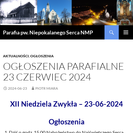
Szukaj
Parafia pw. Niepokalanego Serca NMP
PRZEJDŹ
MENU
DO
GŁÓWN
TREŚCI
AKTUALNOŚCI
,
OGŁOSZENIA
OGŁOSZENIA PARAFIALNE
23 CZERWIEC 2024
2024-06-23
PIOTR MIARA
XII Niedziela Zwykła – 23-06-2024
Ogłoszenia
Dziś o godz. 15.00 Nabożeństwo do Najświętszego Serca