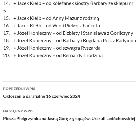
14. + Jacek Kiełb – od koleżanek siostry Barbary ze sklepu nr
5
15. + Jacek Kiełb – od Anny Mazur z rodziną
16. + Jacek Kiełb – od Wioli Piekło z Łańcuta
17. + Józef Konieczny – od Elżbiety i Stanisława z Gorliczyny
18. + Józef Konieczny – od Barbary i Bogdana Pelc z Radymna
19. + Józef Konieczny – od szwagra Ryszarda
20. + Józef Konieczny – od Bernardy z rodziną
Nawigacja
POPRZEDNI WPIS
wpisu
Ogłoszenia parafialne 16 czerwiec 2024
NASTĘPNY WPIS
Piesza Pielgrzymka na Jasną Górę z grupą św. Urszuli Ledóchowskiej