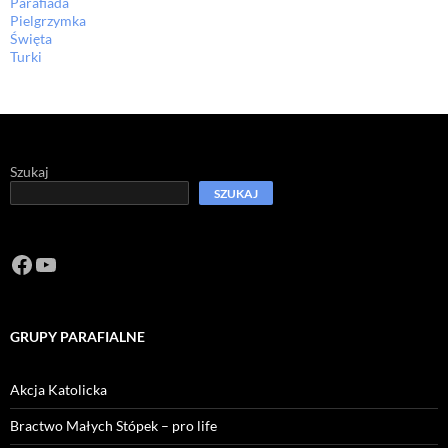
Parafiada
Pielgrzymka
Święta
Turki
Szukaj
SZUKAJ
Facebook
https://www.youtube.com/channel/U
GRUPY PARAFIALNE
Akcja Katolicka
Bractwo Małych Stópek – pro life