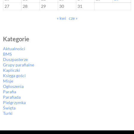
27
28
29
30
31
« kwi
cze »
Kategorie
Aktualności
BMS
Duszpasterze
Grupy parafialne
Kapliczki
Księga gości
Misje
Ogłoszenia
Parafia
Parafiada
Pielgrzymka
Święta
Turki