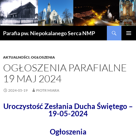
Szukaj
Parafia pw. Niepokalanego Serca NMP
PRZEJDŹ
MENU
DO
GŁÓWN
TREŚCI
AKTUALNOŚCI
,
OGŁOSZENIA
OGŁOSZENIA PARAFIALNE
19 MAJ 2024
2024-05-19
PIOTR MIARA
Uroczystość Zesłania Ducha Świętego –
19-05-2024
Ogłoszenia