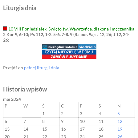
Liturgia dnia
10 VIII Poniedziałek. Święto św. Wawrzyńca, diakona i męczennika
2 Kor 9, 6-10; Ps 112, 1-2. 5-6. 7-8. 9 (R.: por. 9a); J 12, 26; J 12, 24-
26;
Przejdź do
pełnej liturgii dnia
Historia wpisów
maj 2024
P
W
Ś
C
P
S
N
1
2
3
4
5
6
7
8
9
10
11
12
13
14
15
16
17
18
19
20
21
22
23
24
25
26