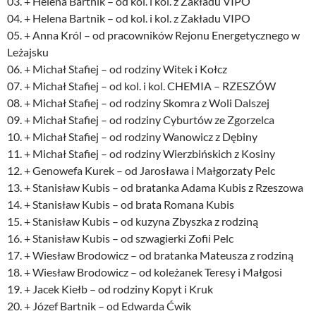
03. + Helena Bartnik – od kol. i kol. z Zakładu VIPO
04. + Helena Bartnik – od kol. i kol. z Zakładu VIPO
05. + Anna Król – od pracowników Rejonu Energetycznego w
Leżajsku
06. + Michał Stafiej – od rodziny Witek i Kołcz
07. + Michał Stafiej – od kol. i kol. CHEMIA – RZESZÓW
08. + Michał Stafiej – od rodziny Skomra z Woli Dalszej
09. + Michał Stafiej – od rodziny Cyburtów ze Zgorzelca
10. + Michał Stafiej – od rodziny Wanowicz z Dębiny
11. + Michał Stafiej – od rodziny Wierzbińskich z Kosiny
12. + Genowefa Kurek – od Jarosława i Małgorzaty Pelc
13. + Stanisław Kubis – od bratanka Adama Kubis z Rzeszowa
14. + Stanisław Kubis – od brata Romana Kubis
15. + Stanisław Kubis – od kuzyna Zbyszka z rodziną
16. + Stanisław Kubis – od szwagierki Zofii Pelc
17. + Wiesław Brodowicz – od bratanka Mateusza z rodziną
18. + Wiesław Brodowicz – od koleżanek Teresy i Małgosi
19. + Jacek Kiełb – od rodziny Kopyt i Kruk
20. + Józef Bartnik – od Edwarda Ćwik