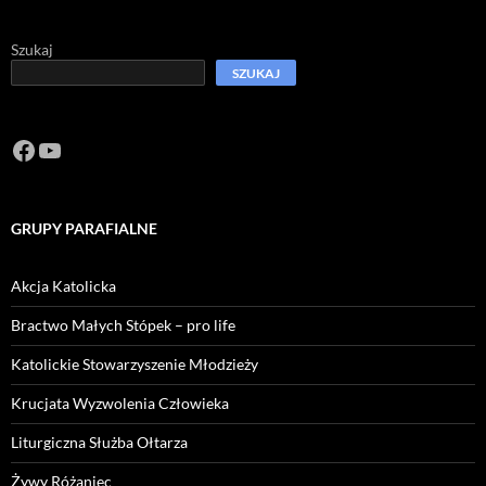
Szukaj
SZUKAJ
Facebook
https://www.youtube.com/channel/U
GRUPY PARAFIALNE
Akcja Katolicka
Bractwo Małych Stópek – pro life
Katolickie Stowarzyszenie Młodzieży
Krucjata Wyzwolenia Człowieka
Liturgiczna Służba Ołtarza
Żywy Różaniec