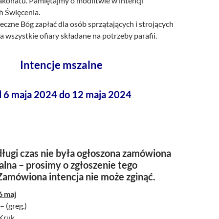
akonatu. Pamiętajmy o modlitwie w intencji
h Święcenia.
czne Bóg zapłać dla osób sprzątających i strojących
za wszystkie ofiary składane na potrzeby parafii.
Intencje mszalne
d 6 maja 2024 do 12 maja 2024
ługi czas nie była ogłoszona zamówiona
alna – prosimy o zgłoszenie tego
Zamówiona intencja nie może zginąć.
6 maj
– (greg.)
 Kruk