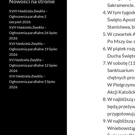
Nowości na stronie
Sakramencie.
XVIII Niedziela Zwykła –
W tym tygodn
Ogłoszenia parafialne 2
Święto Aposto
sierpień 2026
Stanisława, b
XVII Niedziela Zwykła –
Ogłoszenia parafialne 26 lipiec
W czwartek A
2026
Po Mszy św. s
XVI Niedziela Zwykła –
W piątek roz
Ogłoszenia parafialne 19 lipiec
2026
Ducha Święte
XV Niedziela Zwykła –
W sobotę (11 
Ogłoszenia parafialne 12 lipiec
Sanktuarium 
2026
XIV Niedziela Zwykła –
chętnych pros
Ogłoszenia parafialne 5 lipiec
W Pielgrzymc
2026
Akcji Katolic
W najbliższą 
będą przeżyw
przygotowując
W najbliższą
Wniebowstąpi