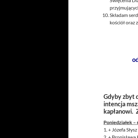
Święcenia Di
przyjmującyc
Składam serde
kościół oraz 
o
Gdyby zbyt d
intencja msz
kapłanowi. 
Poniedziałek – 
1. + Józefa Słysz 
2. + Bronisława