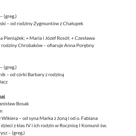
– (greg.)
iński – od rodziny Zygmuntów z Chałupek
fia Pieniążek; + Maria i Józef Rosół; + Czesława
i z rodziny Chrobaków – ofiaruje Anna Porębny
– (greg.)
nik – od córki Barbary z rodziną
łacz
maj
tanisław Bosak
an
Wikiera – od syna Marka z żoną i od o. Fabiana
dzieci z klas IV i ich rodzin w Rocznicę I Komunii św.
ysz – (greg.)