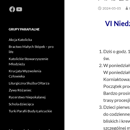
Facebook
https://www.youtube.com/channel
2024-05-05
VI Nied
GRUPY PARAFIALNE
Akcja Katolicka
Bractwo Małych Stópek – pro
Dziś o godz.
life
św.
Katolickie Stowarzyszenie
Młodzieży
W poniedziałe
Krucjata Wyzwolenia
W poniedział
Człowieka
Korniaktowa;
Liturgiczna Służba Ołtarza
Początek proc
Żywy Różaniec
Bardzo prosi
Rycerstwo Niepokalanej
trasy procesj
Schola dziecięca
Dzieci pierw
Turki Parafii Budy Łańcuckie
do codzienne
bliskich i kr
szczególnej 