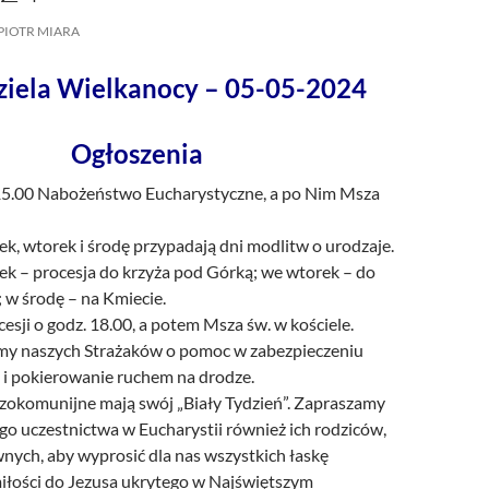
/UCeN8ciSo_a79igwmwNXx2qw
PIOTR MIARA
ziela Wielkanocy – 05-05-2024
Ogłoszenia
 15.00 Nabożeństwo Eucharystyczne, a po Nim Msza
k, wtorek i środę przypadają dni modlitw o urodzaje.
ek – procesja do krzyża pod Górką; we wtorek – do
 w środę – na Kmiecie.
esji o godz. 18.00, a potem Msza św. w kościele.
my naszych Strażaków o pomoc w zabezpieczeniu
i i pokierowanie ruchem na drodze.
szokomunijne mają swój „Biały Tydzień”. Zapraszamy
go uczestnictwa w Eucharystii również ich rodziców,
ewnych, aby wyprosić dla nas wszystkich łaskę
miłości do Jezusa ukrytego w Najświętszym