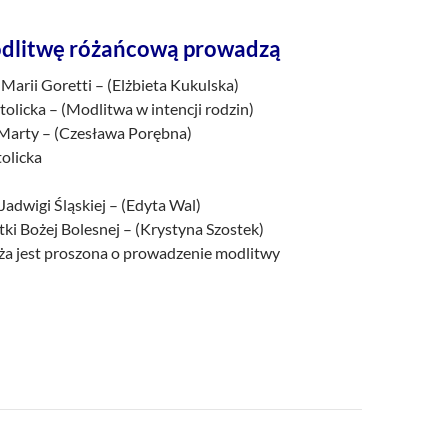
dlitwę różańcową prowadzą
 Marii Goretti – (Elżbieta Kukulska)
tolicka – (Modlitwa w intencji rodzin)
. Marty – (Czesława Porębna)
tolicka
 Jadwigi Śląskiej – (Edyta Wal)
ki Bożej Bolesnej – (Krystyna Szostek)
a jest proszona o prowadzenie modlitwy
a