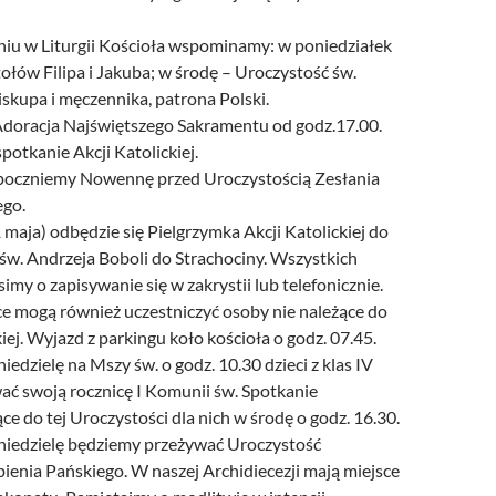
iu w Liturgii Kościoła wspominamy: w poniedziałek
łów Filipa i Jakuba; w środę – Uroczystość św.
iskupa i męczennika, patrona Polski.
doracja Najświętszego Sakramentu od godz.17.00.
potkanie Akcji Katolickiej.
poczniemy Nowennę przed Uroczystością Zesłania
go.
maja) odbędzie się Pielgrzymka Akcji Katolickiej do
św. Andrzeja Boboli do Strachociny. Wszystkich
imy o zapisywanie się w zakrystii lub telefonicznie.
e mogą również uczestniczyć osoby nie należące do
kiej. Wyjazd z parkingu koło kościoła o godz. 07.45.
niedzielę na Mszy św. o godz. 10.30 dzieci z klas IV
ać swoją rocznicę I Komunii św. Spotkanie
e do tej Uroczystości dla nich w środę o godz. 16.30.
 niedzielę będziemy przeżywać Uroczystość
enia Pańskiego. W naszej Archidiecezji mają miejsce