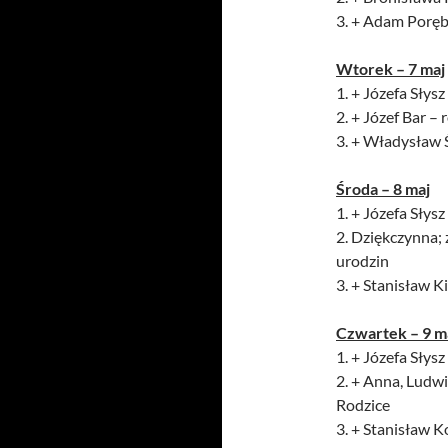
3. + Adam Porębn
Wtorek – 7 maj
1. + Józefa Słysz 
2. + Józef Bar – 
3. + Władysław Ś
Środa – 8 maj
1. + Józefa Słysz 
2. Dziękczynna; 
urodzin
3. + Stanisław K
Czwartek – 9 m
1. + Józefa Słysz 
2. + Anna, Ludwik
Rodzice
3. + Stanisław K