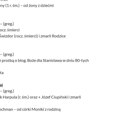
y (1 r. śm.) – od żony z dziećmi
– (greg.)
rocz. śmierci
wizdor (rocz. śmierci) i zmarli Rodzice
– (greg.)
z prośbą o błog. Boże dla Stanisława w dniu 80-tych
ita
aj
– (greg.)
 Harpula (r. śm.) oraz + Józef Ciupiński i zmarli
ochman – od córki Moniki z rodziną