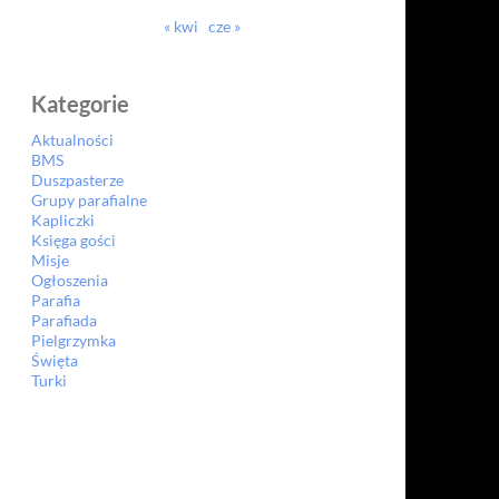
« kwi
cze »
Kategorie
Aktualności
BMS
Duszpasterze
Grupy parafialne
Kapliczki
Księga gości
Misje
Ogłoszenia
Parafia
Parafiada
Pielgrzymka
Święta
Turki