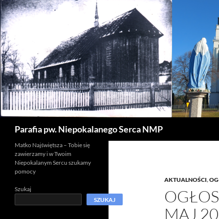
Szukaj
Parafia pw. Niepokalanego Serca NMP
Matko Najświętsza – Tobie się
zawierzamy i w Twoim
Niepokalanym Sercu szukamy
pomocy
AKTUALNOŚCI
,
OG
Szukaj
OGŁOS
SZUKAJ
MAJ 20