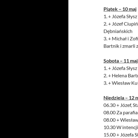
Piątek – 10 maj
1. + Józefa Słysz 
2. + Józef Ciup
Dębniańskich
3. + Michał i Zo
Bartnik i zmarl
Sobota – 11 maj
1. + Józefa Słysz 
2. + Helena Bart
3. + Wiesław Ku
Niedziela – 12 
06.30 + Józef, S
08.00 Za parafi
08.00 + Wiesław 
10.30 W intencji 
15.00 + Józefa Sł