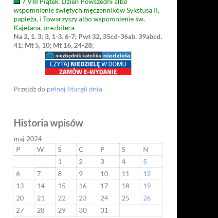
7 VIII Piątek. Dzień Powszedni albo
wspomnienie świętych męczenników Sykstusa II,
papieża, i Towarzyszy albo wspomnienie św.
Kajetana, prezbitera
Na 2, 1. 3; 3, 1-3. 6-7; Pwt 32, 35cd-36ab. 39abcd.
41; Mt 5, 10; Mt 16, 24-28;
Przejdź do
pełnej liturgii dnia
Historia wpisów
maj 2024
P
W
Ś
C
P
S
N
1
2
3
4
5
6
7
8
9
10
11
12
13
14
15
16
17
18
19
20
21
22
23
24
25
26
27
28
29
30
31