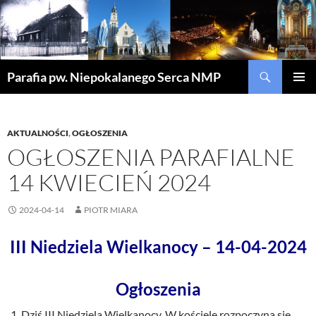
Szukaj
Parafia pw. Niepokalanego Serca NMP
PRZEJDŹ
MENU
DO
GŁÓWN
TREŚCI
AKTUALNOŚCI
,
OGŁOSZENIA
OGŁOSZENIA PARAFIALNE
14 KWIECIEŃ 2024
2024-04-14
PIOTR MIARA
III Niedziela Wielkanocy – 14-04-2024
Ogłoszenia
Dziś III Niedziela Wielkanocy. W kościele rozpoczyna się