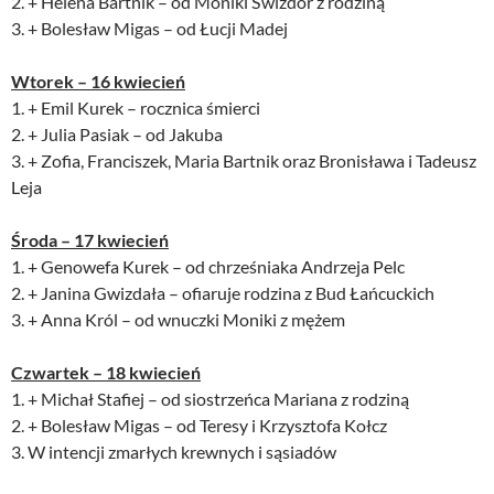
2. + Helena Bartnik – od Moniki Świzdor z rodziną
3. + Bolesław Migas – od Łucji Madej
Wtorek – 16 kwiecień
1. + Emil Kurek – rocznica śmierci
2. + Julia Pasiak – od Jakuba
3. + Zofia, Franciszek, Maria Bartnik oraz Bronisława i Tadeusz
Leja
Środa – 17 kwiecień
1. + Genowefa Kurek – od chrześniaka Andrzeja Pelc
2. + Janina Gwizdała – ofiaruje rodzina z Bud Łańcuckich
3. + Anna Król – od wnuczki Moniki z mężem
Czwartek – 18 kwiecień
1. + Michał Stafiej – od siostrzeńca Mariana z rodziną
2. + Bolesław Migas – od Teresy i Krzysztofa Kołcz
3. W intencji zmarłych krewnych i sąsiadów