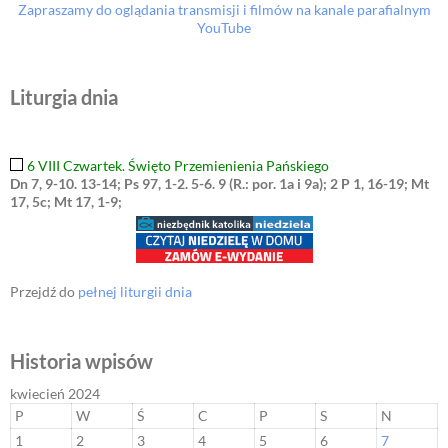
Zapraszamy do oglądania transmisji i filmów na kanale parafialnym
YouTube
Liturgia dnia
6 VIII Czwartek. Święto Przemienienia Pańskiego
Dn 7, 9-10. 13-14; Ps 97, 1-2. 5-6. 9 (R.: por. 1a i 9a); 2 P 1, 16-19; Mt
17, 5c; Mt 17, 1-9;
Przejdź do
pełnej liturgii dnia
Historia wpisów
kwiecień 2024
P
W
Ś
C
P
S
N
1
2
3
4
5
6
7