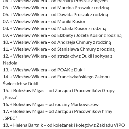
04. + Wiesław Wikiera – od Barbary Proszak z mężem
05. + Wiesław Wikiera – od Marcina Proszak z rodziną
06. + Wiesław Wikiera – od Dawida Proszak z rodziną
07. + Wiesław Wikiera – od Moniki Kosior
08. + Wiesław Wikiera – od Michała Kosior z rodziną
09. + Wiesław Wikiera – od Elżbiety i Józefa Kosior z rodziną
10. + Wiesław Wikiera – od Andrzeja Chmury z rodziną
11. + Wiesław Wikiera – od Stanisława Chmury z rodziną
12. + Wiesław Wikiera – od strażaków z Dukli i sołtysa z
Nadola
13. + Wiesław Wikiera – od POAK z Dukli
14. + Wiesław Wikiera – od Franciszkańskiego Zakonu
Świeckich w Dukli
15. + Bolesław Migas – od Zarządu i Pracowników Grupy
„Passa”
16. + Bolesław Migas – od rodziny Markowiczów
17. + Bolesław Migas – od Zarządu i Pracowników firmy
„SPEC”
18. + Helena Bartnik – od koleżanek i kolegów z Zakładu VIPO