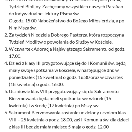
Tydzień Biblijny. Zachęcamy wszystkich naszych Parafian
do indywidualnej lektury Pisma św.
O godz. 15.00 Nabożeństwo do Bożego Miłosierdzia, a po
Nim Msza św.
Za tydzień Niedziela Dobrego Pasterza, która rozpoczyna
Tydzień Modlitw o powołania do Służby w Kościele.
W czwartek Adoracja Najświętszego Sakramentu od godz.
17.00.
Dzieci z klasy III przygotowujące się do I Komunii św. będą
miały swoje spotkania w kościele, w następujące dni: w
poniedziałek (15 kwietnia) o godz. 16.30 oraz w czwartek
(18 kwietnia) o godz. 16.00.
Uczniowie klas VIII przygotowujący się do Sakramentu
Bierzmowania będą mieli spotkania: we wtorek (16
kwietnia) i w środę (17 kwietnia) po Mszy św.
Sakrament Bierzmowania zostanie udzielony uczniom klas
VIII – 25 kwietnia o godz. 18.00, zaś I Komunia św. dla dzieci
z klas III będzie miała miejsce 5 maja o godz. 12.00