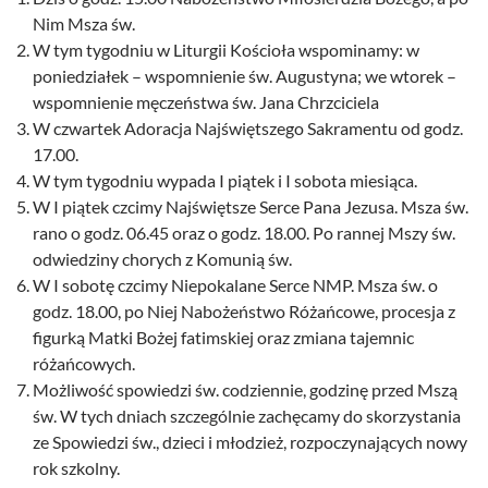
Nim Msza św.
W tym tygodniu w Liturgii Kościoła wspominamy: w
poniedziałek – wspomnienie św. Augustyna; we wtorek –
wspomnienie męczeństwa św. Jana Chrzciciela
W czwartek Adoracja Najświętszego Sakramentu od godz.
17.00.
W tym tygodniu wypada I piątek i I sobota miesiąca.
W I piątek czcimy Najświętsze Serce Pana Jezusa. Msza św.
rano o godz. 06.45 oraz o godz. 18.00. Po rannej Mszy św.
odwiedziny chorych z Komunią św.
W I sobotę czcimy Niepokalane Serce NMP. Msza św. o
godz. 18.00, po Niej Nabożeństwo Różańcowe, procesja z
figurką Matki Bożej fatimskiej oraz zmiana tajemnic
różańcowych.
Możliwość spowiedzi św. codziennie, godzinę przed Mszą
św. W tych dniach szczególnie zachęcamy do skorzystania
ze Spowiedzi św., dzieci i młodzież, rozpoczynających nowy
rok szkolny.