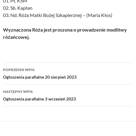
01. Pt. KSM
02. Sb. Kapłan
03. Nd. Róża Matki Bożej Szkaplerznej – (Maria Kłos)
Wyznaczona Róża jest proszona o prowadzenie modlitwy
różańcowej.
Nawigacja
POPRZEDNI WPIS
wpisu
Ogłoszenia parafialne 20 sierpień 2023
NASTĘPNY WPIS
Ogłoszenia parafialne 3 wrzesień 2023