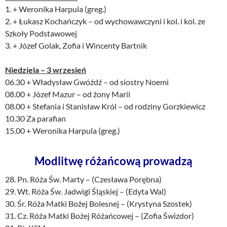
1. + Weronika Harpula (greg.)
2. + Łukasz Kochańczyk – od wychowawczyni i kol. i kol. ze
Szkoły Podstawowej
3. + Józef Golak, Zofia i Wincenty Bartnik
Niedziela – 3 wrzesień
06.30 + Władysław Gwóźdź – od siostry Noemi
08.00 + Józef Mazur – od żony Marii
08.00 + Stefania i Stanisław Król – od rodziny Gorzkiewicz
10.30 Za parafian
15.00 + Weronika Harpula (greg.)
Modlitwę różańcową prowadzą
28. Pn. Róża Św. Marty – (Czesława Porębna)
29. Wt. Róża Św. Jadwigi Śląskiej – (Edyta Wal)
30. Śr. Róża Matki Bożej Bolesnej – (Krystyna Szostek)
31. Cz. Róża Matki Bożej Różańcowej – (Zofia Świzdor)