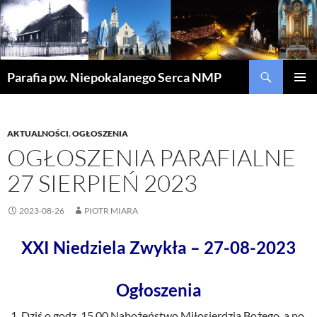
Szukaj
Parafia pw. Niepokalanego Serca NMP
PRZEJDŹ
MENU
DO
GŁÓWN
TREŚCI
AKTUALNOŚCI
,
OGŁOSZENIA
OGŁOSZENIA PARAFIALNE
27 SIERPIEŃ 2023
2023-08-26
PIOTR MIARA
XXI Niedziela Zwykła – 27-08-2023
Ogłoszenia
Dziś o godz. 15.00 Nabożeństwo Miłosierdzia Bożego, a po