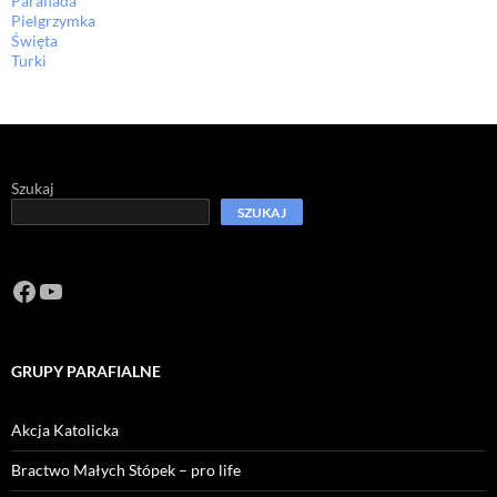
Parafiada
Pielgrzymka
Święta
Turki
Szukaj
SZUKAJ
Facebook
https://www.youtube.com/channel/U
GRUPY PARAFIALNE
Akcja Katolicka
Bractwo Małych Stópek – pro life