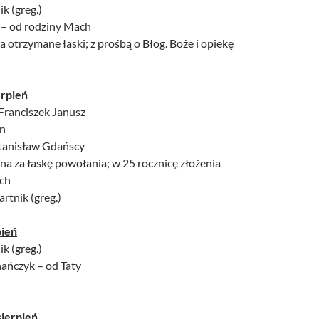
ik (greg.)
l – od rodziny Mach
a otrzymane łaski; z prośbą o Błog. Boże i opiekę
erpień
 Franciszek Janusz
an
Stanisław Gdańscy
na za łaskę powołania; w 25 rocznicę złożenia
ch
artnik (greg.)
pień
ik (greg.)
hańczyk – od Taty
sierpień