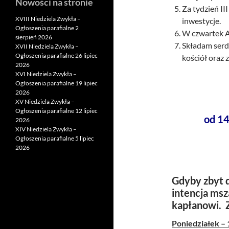
Nowości na stronie
Za tydzień III
XVIII Niedziela Zwykła –
inwestycje.
Ogłoszenia parafialne 2
W czwartek A
sierpień 2026
Składam serde
XVII Niedziela Zwykła –
Ogłoszenia parafialne 26 lipiec
kościół oraz 
2026
XVI Niedziela Zwykła –
Ogłoszenia parafialne 19 lipiec
2026
XV Niedziela Zwykła –
Ogłoszenia parafialne 12 lipiec
od 14
2026
XIV Niedziela Zwykła –
Ogłoszenia parafialne 5 lipiec
2026
Gdyby zbyt d
intencja msz
kapłanowi. 
Poniedziałek – 