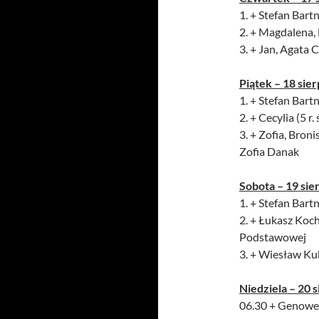
1. + Stefan Bartn
2. + Magdalena,
3. + Jan, Agata 
Piątek – 18 sier
1. + Stefan Bartn
2. + Cecylia (5 r.
3. + Zofia, Broni
Zofia Danak
Sobota – 19 sie
1. + Stefan Bartn
2. + Łukasz Koch
Podstawowej
3. + Wiesław Kub
Niedziela – 20 s
06.30 + Genowef