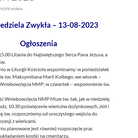
/UCeN8ciSo_a79igwmwNXx2qw
PIOTR MIARA
iedziela Zwykła – 13-08-2023
Ogłoszenia
15.00 Litania do Najświętszego Serca Pana Jezusa, a
św.
iu w Liturgii Kościoła wspominamy: w poniedziałek
e św. Maksymiliana Marii Kolbego; we wtorek –
Wniebowzięcia NMP; w czwartek – wspomnienie św.
ć Wniebowzięcia NMP Msze św. tak, jak w niedzielę.
odz. 10.30 poświęcenie wieńców dożynkowych, ziół i
ę św. rozpoczniemy od uroczystego wejścia do
ocesji z wieńcami.
iu planowane jest również rozpoczęcie prac
 układaniem kostki na cmentarzu.