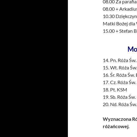
08.00 Za parafi
08.00 + Arkadius
10.30 Dziękczynn
Matki Bożej dla 
15.00 + Stefan B
Mo
14. Pn. Róża Św.
15. Wt. Róża Św.
16. Śr. Róża Św. 
17. Cz. Róża Św.
18. Pt. KSM
19. Sb. Róża Św
20. Nd. Róża Św.
Wyznaczona Róż
różańcowej.