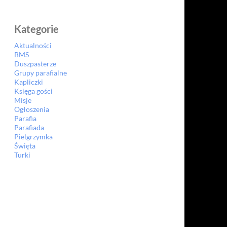
Kategorie
Aktualności
BMS
Duszpasterze
Grupy parafialne
Kapliczki
Księga gości
Misje
Ogłoszenia
Parafia
Parafiada
Pielgrzymka
Święta
Turki