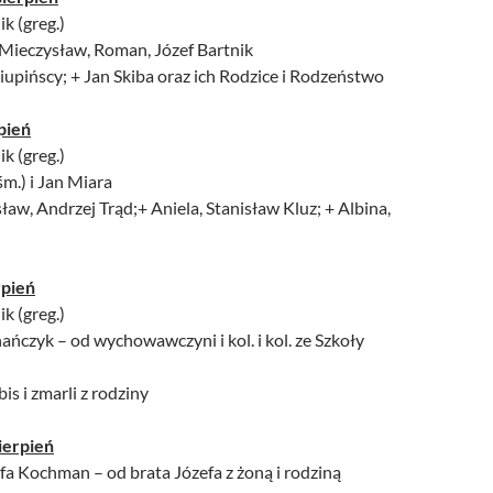
ik (greg.)
 Mieczysław, Roman, Józef Bartnik
Ciupińscy; + Jan Skiba oraz ich Rodzice i Rodzeństwo
pień
ik (greg.)
 śm.) i Jan Miara
sław, Andrzej Trąd;+ Aniela, Stanisław Kluz; + Albina,
rpień
ik (greg.)
ańczyk – od wychowawczyni i kol. i kol. ze Szkoły
is i zmarli z rodziny
ierpień
a Kochman – od brata Józefa z żoną i rodziną