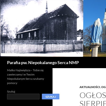
Szukaj
Parafia pw. Niepokalanego Serca NMP
Matko Najświętsza – Tobie się
zawierzamy i w Twoim
Niepokalanym Sercu szukamy
pomocy
AKTUALNOŚCI
,
OG
Szukaj
OGŁOS
SZUKAJ
SIERPI