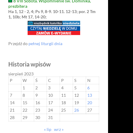
8 VIII Sobota. Wspomnienie św. Dominika,
prezbitera
Ha 1, 12 - 2, 4; Ps 9, 8-9. 10-11. 12-13; por. 2 Tm
1, 10b; Mt 17, 14-20;
Przejdź do
pełnej liturgii dnia
Historia wpisów
sierpień 2023
P
W
Ś
C
P
S
N
1
2
3
4
5
6
7
8
9
10
11
12
13
14
15
16
17
18
19
20
21
22
23
24
25
26
27
28
29
30
31
« lip
wrz »