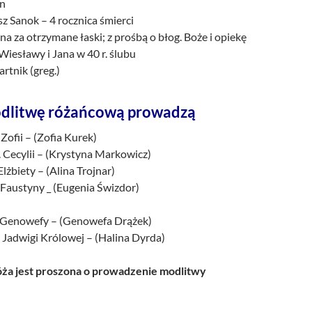
an
z Sanok – 4 rocznica śmierci
a za otrzymane łaski; z prośbą o błog. Boże i opiekę
Wiesławy i Jana w 40 r. ślubu
artnik (greg.)
dlitwę różańcową prowadzą
 Zofii – (Zofia Kurek)
 Cecylii – (Krystyna Markowicz)
Elżbiety – (Alina Trojnar)
 Faustyny _ (Eugenia Świzdor)
. Genowefy – (Genowefa Drążek)
 Jadwigi Królowej – (Halina Dyrda)
a jest proszona o prowadzenie modlitwy