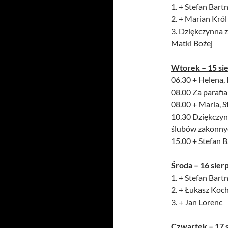
1. + Stefan Bartn
2. + Marian Kró
3. Dziękczynna z
Matki Bożej
Wtorek – 15 si
06.30 + Helena,
08.00 Za parafi
08.00 + Maria, 
10.30 Dziękczyn
ślubów zakonny
15.00 + Stefan B
Środa – 16 sier
1. + Stefan Bartn
2. + Łukasz Koc
3. + Jan Lorenc
Czwartek – 17 