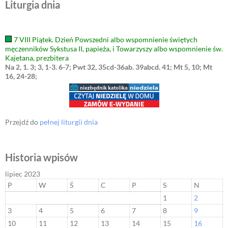
Liturgia dnia
7 VIII Piątek. Dzień Powszedni albo wspomnienie świętych
męczenników Sykstusa II, papieża, i Towarzyszy albo wspomnienie św.
Kajetana, prezbitera
Na 2, 1. 3; 3, 1-3. 6-7; Pwt 32, 35cd-36ab. 39abcd. 41; Mt 5, 10; Mt
16, 24-28;
Przejdź do
pełnej liturgii dnia
Historia wpisów
lipiec 2023
P
W
Ś
C
P
S
N
1
2
3
4
5
6
7
8
9
10
11
12
13
14
15
16