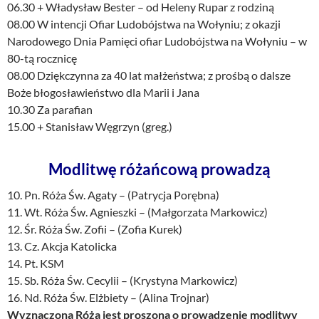
06.30 + Władysław Bester – od Heleny Rupar z rodziną
08.00 W intencji Ofiar Ludobójstwa na Wołyniu; z okazji
Narodowego Dnia Pamięci ofiar Ludobójstwa na Wołyniu – w
80-tą rocznicę
08.00 Dziękczynna za 40 lat małżeństwa; z prośbą o dalsze
Boże błogosławieństwo dla Marii i Jana
10.30 Za parafian
15.00 + Stanisław Węgrzyn (greg.)
Modlitwę różańcową prowadzą
10. Pn. Róża Św. Agaty – (Patrycja Porębna)
11. Wt. Róża Św. Agnieszki – (Małgorzata Markowicz)
12. Śr. Róża Św. Zofii – (Zofia Kurek)
13. Cz. Akcja Katolicka
14. Pt. KSM
15. Sb. Róża Św. Cecylii – (Krystyna Markowicz)
16. Nd. Róża Św. Elżbiety – (Alina Trojnar)
Wyznaczona Róża jest proszona o prowadzenie modlitwy