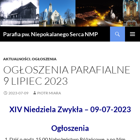
Szukaj
Parafia pw. Niepokalanego Serca NMP
PRZEJDŹ
MENU
DO
GŁÓWN
TREŚCI
AKTUALNOŚCI
,
OGŁOSZENIA
OGŁOSZENIA PARAFIALNE
9 LIPIEC 2023
2023-07-09
PIOTR MIARA
XIV Niedziela Zwykła – 09-07-2023
Ogłoszenia
Dziś o godz. 15.00 Nabożeństwo Różańcowe, a po Nim