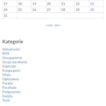
17
18
19
20
21
22
23
24
25
26
27
28
29
30
31
« cze
sie »
Kategorie
Aktualności
BMS
Duszpasterze
Grupy parafialne
Kapliczki
Księga gości
Misje
Ogłoszenia
Parafia
Parafiada
Pielgrzymka
Święta
Turki