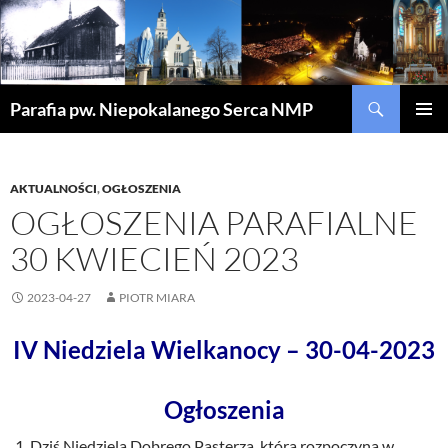
Szukaj
Parafia pw. Niepokalanego Serca NMP
PRZEJDŹ
MENU
DO
GŁÓWN
TREŚCI
AKTUALNOŚCI
,
OGŁOSZENIA
OGŁOSZENIA PARAFIALNE
30 KWIECIEŃ 2023
2023-04-27
PIOTR MIARA
IV Niedziela Wielkanocy – 30-04-2023
Ogłoszenia
Dziś Niedziela Dobrego Pasterza, która rozpoczyna w