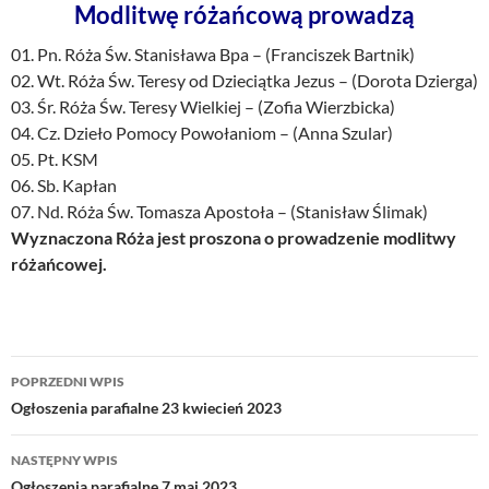
Modlitwę różańcową prowadzą
01. Pn. Róża Św. Stanisława Bpa – (Franciszek Bartnik)
02. Wt. Róża Św. Teresy od Dzieciątka Jezus – (Dorota Dzierga)
03. Śr. Róża Św. Teresy Wielkiej – (Zofia Wierzbicka)
04. Cz. Dzieło Pomocy Powołaniom – (Anna Szular)
05. Pt. KSM
06. Sb. Kapłan
07. Nd. Róża Św. Tomasza Apostoła – (Stanisław Ślimak)
Wyznaczona Róża jest proszona o prowadzenie modlitwy
różańcowej.
Nawigacja
POPRZEDNI WPIS
wpisu
Ogłoszenia parafialne 23 kwiecień 2023
NASTĘPNY WPIS
Ogłoszenia parafialne 7 maj 2023