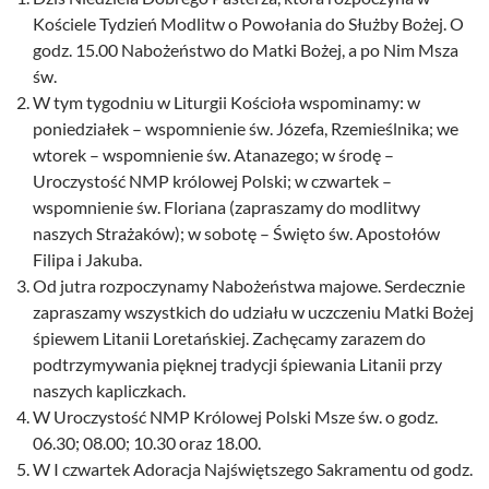
Kościele Tydzień Modlitw o Powołania do Służby Bożej. O
godz. 15.00 Nabożeństwo do Matki Bożej, a po Nim Msza
św.
W tym tygodniu w Liturgii Kościoła wspominamy: w
poniedziałek – wspomnienie św. Józefa, Rzemieślnika; we
wtorek – wspomnienie św. Atanazego; w środę –
Uroczystość NMP królowej Polski; w czwartek –
wspomnienie św. Floriana (zapraszamy do modlitwy
naszych Strażaków); w sobotę – Święto św. Apostołów
Filipa i Jakuba.
Od jutra rozpoczynamy Nabożeństwa majowe. Serdecznie
zapraszamy wszystkich do udziału w uczczeniu Matki Bożej
śpiewem Litanii Loretańskiej. Zachęcamy zarazem do
podtrzymywania pięknej tradycji śpiewania Litanii przy
naszych kapliczkach.
W Uroczystość NMP Królowej Polski Msze św. o godz.
06.30; 08.00; 10.30 oraz 18.00.
W I czwartek Adoracja Najświętszego Sakramentu od godz.