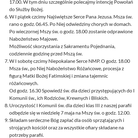
17.00. W tym dniu szczególnie polecajmy intencję Powołań
do Służby Bożej.
W I piątek czcimy Najświętsze Serce Pana Jezusa. Msza św.
rano o godz. 06.45. Po Niej odwiedziny chorych w domach.
Po wieczornej Mszy św. o godz. 18.00 zostanie odprawione
Nabożeństwo Majowe.
Możliwość skorzystania z Sakramentu Pojednania,
codziennie godzinę przed Mszą św.
W I sobotę czcimy Niepokalane Serce NMP. O godz. 18.00
Msza św., po Niej Nabożeństwo Różańcowe, procesja z
figurą Matki Bożej Fatimskiej i zmiana tajemnic
różańcowych.
Od godz. 16.30 Spowiedź św. dla dzieci przystępujących do I
Komunii św., ich Rodziców, Krewnych i Bliskich.
Uroczystość I Komunii św. dla dzieci klas III z naszej parafii
odbędzie się w niedzielę 7 maja na Mszy św. o godz. 12.00.
Składam serdeczne Bóg zapłać dla osób sprzątających i
strojących kościół oraz za wszystkie ofiary składane na
potrzeby parafii.