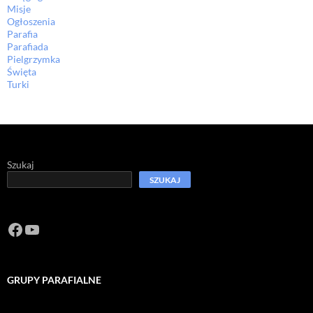
Misje
Ogłoszenia
Parafia
Parafiada
Pielgrzymka
Święta
Turki
Szukaj
SZUKAJ
Facebook
https://www.youtube.com/channel/U
GRUPY PARAFIALNE