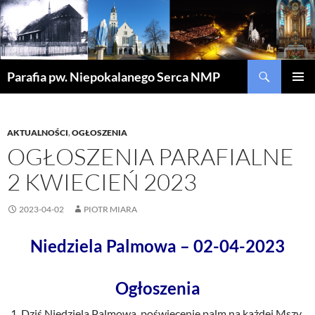
Szukaj
Parafia pw. Niepokalanego Serca NMP
PRZEJDŹ
MENU
DO
GŁÓWN
TREŚCI
AKTUALNOŚCI
,
OGŁOSZENIA
OGŁOSZENIA PARAFIALNE
2 KWIECIEŃ 2023
2023-04-02
PIOTR MIARA
Niedziela Palmowa – 02-04-2023
Ogłoszenia
Dziś Niedziela Palmowa, poświecenie palm na każdej Mszy