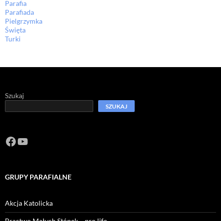
Parafia
Parafiada
Pielgrzymka
Święta
Turki
Szukaj
SZUKAJ
Facebook
https://www.youtube.com/channel/U
GRUPY PARAFIALNE
Akcja Katolicka
Bractwo Małych Stópek – pro life