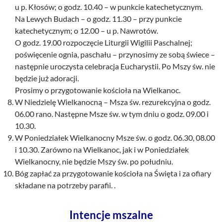
u p. Kłosów; o godz. 10.40 – w punkcie katechetycznym.
Na Lewych Budach – o godz. 11.30 – przy punkcie
katechetycznym; o 12.00 – u p. Nawrotów.
O godz. 19.00 rozpoczęcie Liturgii Wigilii Paschalnej;
poświęcenie ognia, paschału – przynosimy ze sobą świece –
następnie uroczysta celebracja Eucharystii. Po Mszy św. nie
będzie już adoracji.
Prosimy o przygotowanie kościoła na Wielkanoc.
W Niedzielę Wielkanocną – Msza św. rezurekcyjna o godz.
06.00 rano. Następne Msze św. w tym dniu o godz. 09.00 i
10.30.
W Poniedziałek Wielkanocny Msze św. o godz. 06.30, 08.00
i 10.30. Zarówno na Wielkanoc, jak i w Poniedziałek
Wielkanocny, nie będzie Mszy św. po południu.
Bóg zapłać za przygotowanie kościoła na Święta i za ofiary
składane na potrzeby parafii. .
Intencje mszalne