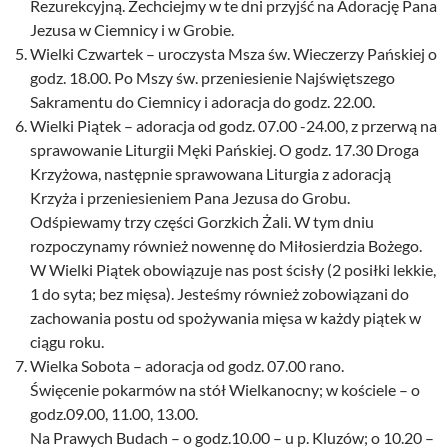
Rezurekcyjną. Zechciejmy w te dni przyjść na Adorację Pana
Jezusa w Ciemnicy i w Grobie.
Wielki Czwartek – uroczysta Msza św. Wieczerzy Pańskiej o
godz. 18.00. Po Mszy św. przeniesienie Najświętszego
Sakramentu do Ciemnicy i adoracja do godz. 22.00.
Wielki Piątek – adoracja od godz. 07.00 -24.00, z przerwą na
sprawowanie Liturgii Męki Pańskiej. O godz. 17.30 Droga
Krzyżowa, następnie sprawowana Liturgia z adoracją
Krzyża i przeniesieniem Pana Jezusa do Grobu.
Odśpiewamy trzy części Gorzkich Żali. W tym dniu
rozpoczynamy również nowennę do Miłosierdzia Bożego.
W Wielki Piątek obowiązuje nas post ścisły (2 posiłki lekkie,
1 do syta; bez mięsa). Jesteśmy również zobowiązani do
zachowania postu od spożywania mięsa w każdy piątek w
ciągu roku.
Wielka Sobota – adoracja od godz. 07.00 rano.
Święcenie pokarmów na stół Wielkanocny; w kościele – o
godz.09.00, 11.00, 13.00.
Na Prawych Budach – o godz.10.00 – u p. Kluzów; o 10.20 –