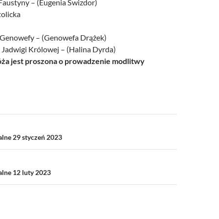
 Faustyny – (Eugenia Świzdor)
tolicka
. Genowefy – (Genowefa Drążek)
. Jadwigi Królowej – (Halina Dyrda)
a jest proszona o prowadzenie modlitwy
a
alne 29 styczeń 2023
alne 12 luty 2023