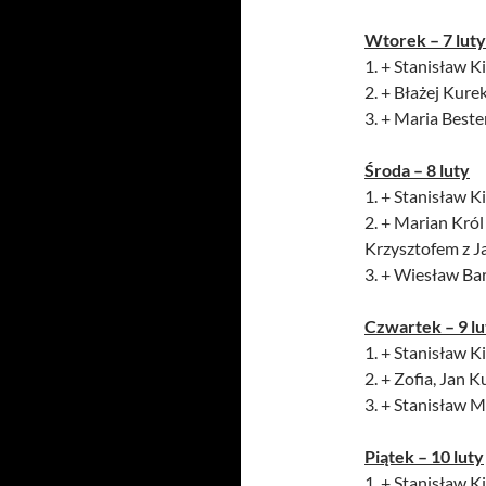
Wtorek – 7 luty
1. + Stanisław Ki
2. + Błażej Kurek
3. + Maria Best
Środa – 8 luty
1. + Stanisław Ki
2. + Marian Król
Krzysztofem z J
3. + Wiesław Bar
Czwartek – 9 lu
1. + Stanisław Ki
2. + Zofia, Jan 
3. + Stanisław Mi
Piątek – 10 luty
1. + Stanisław Ki