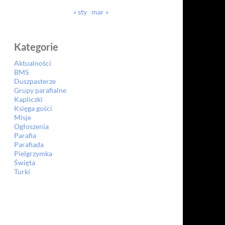
« sty
mar »
Kategorie
Aktualności
BMS
Duszpasterze
Grupy parafialne
Kapliczki
Księga gości
Misje
Ogłoszenia
Parafia
Parafiada
Pielgrzymka
Święta
Turki