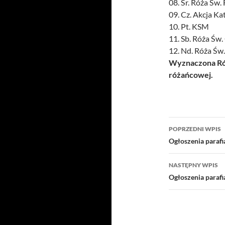
08. Śr. Róża Św.
09. Cz. Akcja Ka
10. Pt. KSM
11. Sb. Róża Św
12. Nd. Róża Św
Wyznaczona Róż
różańcowej.
Nawigacj
POPRZEDNI WPIS
wpisu
Ogłoszenia parafi
NASTĘPNY WPIS
Ogłoszenia parafi