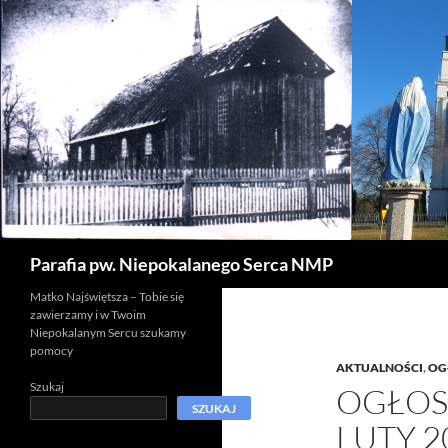
Szukaj
Parafia pw. Niepokalanego Serca NMP
Matko Najświętsza – Tobie się
zawierzamy i w Twoim
Niepokalanym Sercu szukamy
pomocy
AKTUALNOŚCI
,
OG
Szukaj
OGŁOS
SZUKAJ
LUTY 2