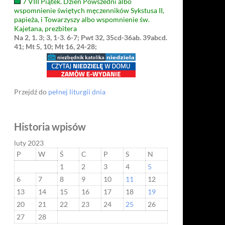
7 VIII Piątek. Dzień Powszedni albo
wspomnienie świętych męczenników Sykstusa II,
papieża, i Towarzyszy albo wspomnienie św.
Kajetana, prezbitera
Na 2, 1. 3; 3, 1-3. 6-7; Pwt 32, 35cd-36ab. 39abcd.
41; Mt 5, 10; Mt 16, 24-28;
Przejdź do
pełnej liturgii dnia
Historia wpisów
luty 2023
P
W
Ś
C
P
S
N
1
2
3
4
5
6
7
8
9
10
11
12
13
14
15
16
17
18
19
20
21
22
23
24
25
26
27
28