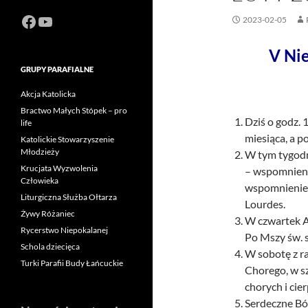
Facebook
https://www.youtube.com/channel
2023-02-05
V Ni
GRUPY PARAFIALNE
Akcja Katolicka
Bractwo Małych Stópek – pro
Dziś o godz. 
life
miesiąca, a p
Katolickie Stowarzyszenie
Młodzieży
W tym tygodn
Krucjata Wyzwolenia
– wspomnienie
Człowieka
wspomnienie 
Liturgiczna Służba Ołtarza
Lourdes.
Żywy Różaniec
W czwartek A
Rycerstwo Niepokalanej
Po Mszy św. s
Schola dziecięca
W sobotę z r
Turki Parafii Budy Łańcuckie
Chorego, w sz
chorych i cie
Serdeczne Bóg