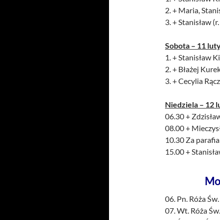
2. + Maria, Stan
3. + Stanisław (r
Sobota – 11 lut
1. + Stanisław Ki
2. + Błażej Kure
3. + Cecylia Rącz
Niedziela – 12 l
06.30 + Zdzisła
08.00 + Mieczys
10.30 Za parafi
15.00 + Stanisła
Mo
06. Pn. Róża Św.
07. Wt. Róża Św.