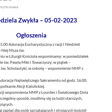
/UCeN8ciSo_a79igwmwNXx2qw
PIOTR MIARA
edziela Zwykła – 05-02-2023
Ogłoszenia
15.00 Adoracja Eucharystyczna z racji I Niedzieli
o Niej Msza św.
iu w Liturgii Kościoła wspominamy: w poniedziałek
 św. Pawła Miki i Towarzyszy; w piątek –
św. Scholastyki; w sobotę – wspomnienie NMP z
doracja Najświętszego Sakramentu od godz. 16.00.
potkanie Akcji Katolickiej.
acji wspomnienia NMP z Lourdes i Światowego Dnia
czególny sposób, modlimy się za ludzi starszych,
rpiących.
 zapłać dla osób sprzątających i strojących kościół