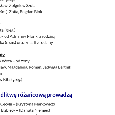
isław, Zbigniew Szular
. śm.), Zofia, Bogdan Blok
y
ta (greg.)
k – od Adrianny Płonki z rodziną
ka (r. śm.) oraz zmarli z rodziny
uty
w Wota – od żony
ław, Magdalena, Roman, Jadwiga Bartnik
an
w Kita (greg.)
dlitwę różańcową prowadzą
 Cecylii – (Krystyna Markowicz)
 Elżbiety – (Danuta Niemiec)