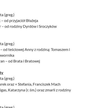
ta (greg.)
 – od przyjaciół Błażeja
er – od rodziny Dyrdów i Sroczyków
ta (greg.)
 – od teściowej Anny z rodziną: Tomaszem i
awornika
an – od Brata i Bratowej
ty
ta (greg.)
Kurek oraz + Stefania, Franciszek Mach
gas, Katarzyna (r. śm.) oraz zmarli z rodziny
ta (greg.)