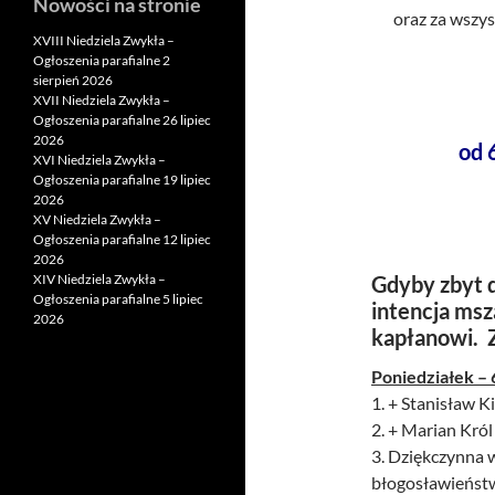
Nowości na stronie
oraz za wszys
XVIII Niedziela Zwykła –
Ogłoszenia parafialne 2
sierpień 2026
XVII Niedziela Zwykła –
Ogłoszenia parafialne 26 lipiec
2026
od 
XVI Niedziela Zwykła –
Ogłoszenia parafialne 19 lipiec
2026
XV Niedziela Zwykła –
Ogłoszenia parafialne 12 lipiec
2026
XIV Niedziela Zwykła –
Gdyby zbyt d
Ogłoszenia parafialne 5 lipiec
intencja msz
2026
kapłanowi. 
Poniedziałek – 
1. + Stanisław Ki
2. + Marian Król
3. Dziękczynna w
błogosławieńst