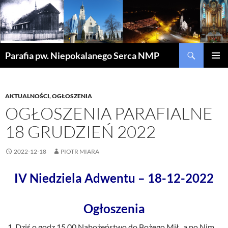
Szukaj
Parafia pw. Niepokalanego Serca NMP
PRZEJDŹ
MENU
DO
GŁÓWN
TREŚCI
AKTUALNOŚCI
,
OGŁOSZENIA
OGŁOSZENIA PARAFIALNE
18 GRUDZIEŃ 2022
2022-12-18
PIOTR MIARA
IV Niedziela Adwentu – 18-12-2022
Ogłoszenia
Dziś o godz.15.00 Nabożeństwo do Bożego Mił., a po Nim