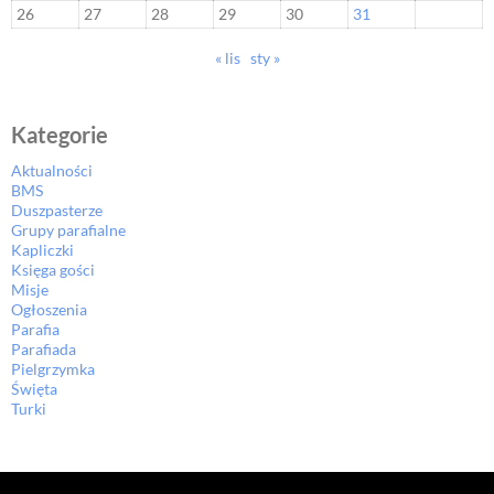
26
27
28
29
30
31
« lis
sty »
Kategorie
Aktualności
BMS
Duszpasterze
Grupy parafialne
Kapliczki
Księga gości
Misje
Ogłoszenia
Parafia
Parafiada
Pielgrzymka
Święta
Turki