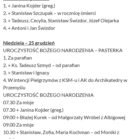
1. + Janina Kojder (greg.)
2. + Stanisław Szczupak – w rocznicę śmierci
3. + Tadeusz, Cecylia, Stanisław Świzdor, Józef Olejarka
4. + Antoni i Jan Świzdor
Niedziela – 25 grudzień
UROCZYSTOŚĆ BOŻEGO NARODZENIA – PASTERKA
1. Za parafian
2. + Ks. Tadeusz Szmyd – od parafian
3. + Stanisław i Ignacy
4. W intencji Pielgrzymów z KSM-u i AK do Archikatedry w
Przemyślu
UROCZYSTOŚĆ BOŻEGO NARODZENIA
07.30 Za misje
07.30 + Janina Kojder (greg.)
09.00 + Błażej Kurek – od Małgorzaty Wróbel z Albigowej
09.00 Za misje
10.30 + Stanisław, Zofia, Maria Kochman – od Moniki z