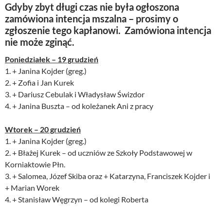
Gdyby zbyt długi czas nie była ogłoszona
zamówiona intencja mszalna – prosimy o
zgłoszenie tego kapłanowi. Zamówiona intencja
nie może zginąć.
Poniedziałek – 19 grudzień
1. + Janina Kojder (greg.)
2. + Zofia i Jan Kurek
3. + Dariusz Cebulak i Władysław Świzdor
4. + Janina Buszta – od koleżanek Ani z pracy
Wtorek – 20 grudzień
1. + Janina Kojder (greg.)
2. + Błażej Kurek – od uczniów ze Szkoły Podstawowej w
Korniaktowie Płn.
3. + Salomea, Józef Skiba oraz + Katarzyna, Franciszek Kojder i
+ Marian Worek
4. + Stanisław Węgrzyn – od kolegi Roberta