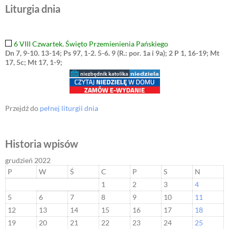
Liturgia dnia
6 VIII Czwartek. Święto Przemienienia Pańskiego
Dn 7, 9-10. 13-14; Ps 97, 1-2. 5-6. 9 (R.: por. 1a i 9a); 2 P 1, 16-19; Mt
17, 5c; Mt 17, 1-9;
Przejdź do
pełnej liturgii dnia
Historia wpisów
grudzień 2022
P
W
Ś
C
P
S
N
1
2
3
4
5
6
7
8
9
10
11
12
13
14
15
16
17
18
19
20
21
22
23
24
25