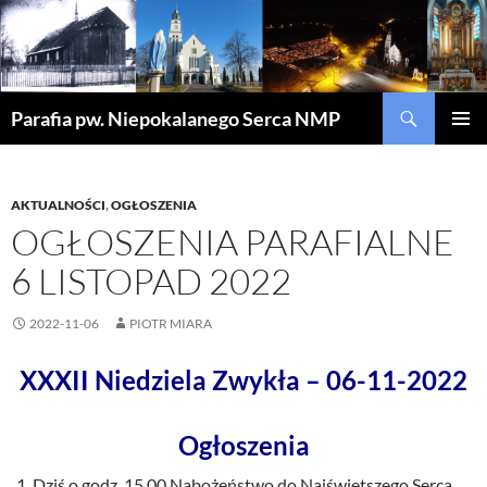
Szukaj
Parafia pw. Niepokalanego Serca NMP
PRZEJDŹ
MENU
DO
GŁÓWN
TREŚCI
AKTUALNOŚCI
,
OGŁOSZENIA
OGŁOSZENIA PARAFIALNE
6 LISTOPAD 2022
2022-11-06
PIOTR MIARA
XXXII Niedziela Zwykła – 06-11-2022
Ogłoszenia
Dziś o godz. 15.00 Nabożeństwo do Najświętszego Serca