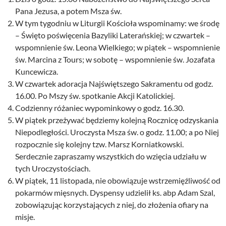
Pana Jezusa, a potem Msza św.
W tym tygodniu w Liturgii Kościoła wspominamy: we środę
– Święto poświęcenia Bazyliki Laterańskiej; w czwartek –
wspomnienie św. Leona Wielkiego; w piątek – wspomnienie
św. Marcina z Tours; w sobotę – wspomnienie św. Jozafata
Kuncewicza.
W czwartek adoracja Najświętszego Sakramentu od godz.
16.00. Po Mszy św. spotkanie Akcji Katolickiej.
Codzienny różaniec wypominkowy o godz. 16.30.
W piątek przeżywać będziemy kolejną Rocznicę odzyskania
Niepodległości. Uroczysta Msza św. o godz. 11.00; a po Niej
rozpocznie się kolejny tzw. Marsz Korniatkowski.
Serdecznie zapraszamy wszystkich do wzięcia udziału w
tych Uroczystościach.
W piątek, 11 listopada, nie obowiązuje wstrzemięźliwość od
pokarmów mięsnych. Dyspensy udzielił ks. abp Adam Szal,
zobowiązując korzystających z niej, do złożenia ofiary na
misje.