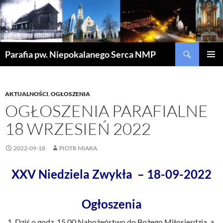
Szukaj
Parafia pw. Niepokalanego Serca NMP
PRZEJDŹ
MENU
DO
GŁÓWN
TREŚCI
AKTUALNOŚCI
,
OGŁOSZENIA
OGŁOSZENIA PARAFIALNE
18 WRZESIEŃ 2022
2022-09-18
PIOTR MIARA
XXV Niedziela Zwykła – 18-09-2022
Ogłoszenia
Dziś o godz. 15.00 Nabożeństwo do Bożego Miłosierdzia, a