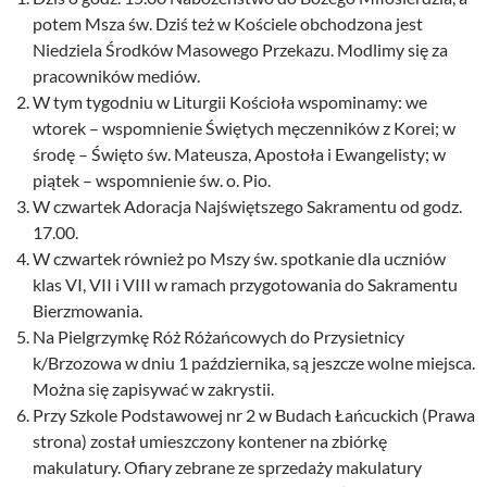
potem Msza św. Dziś też w Kościele obchodzona jest
Niedziela Środków Masowego Przekazu. Modlimy się za
pracowników mediów.
W tym tygodniu w Liturgii Kościoła wspominamy: we
wtorek – wspomnienie Świętych męczenników z Korei; w
środę – Święto św. Mateusza, Apostoła i Ewangelisty; w
piątek – wspomnienie św. o. Pio.
W czwartek Adoracja Najświętszego Sakramentu od godz.
17.00.
W czwartek również po Mszy św. spotkanie dla uczniów
klas VI, VII i VIII w ramach przygotowania do Sakramentu
Bierzmowania.
Na Pielgrzymkę Róż Różańcowych do Przysietnicy
k/Brzozowa w dniu 1 października, są jeszcze wolne miejsca.
Można się zapisywać w zakrystii.
Przy Szkole Podstawowej nr 2 w Budach Łańcuckich (Prawa
strona) został umieszczony kontener na zbiórkę
makulatury. Ofiary zebrane ze sprzedaży makulatury