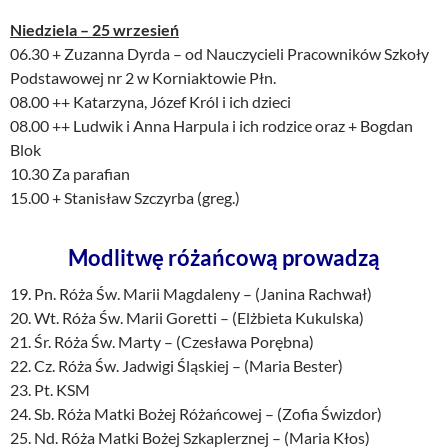
Niedziela – 25 wrzesień
06.30 + Zuzanna Dyrda – od Nauczycieli Pracowników Szkoły
Podstawowej nr 2 w Korniaktowie Płn.
08.00 ++ Katarzyna, Józef Król i ich dzieci
08.00 ++ Ludwik i Anna Harpula i ich rodzice oraz + Bogdan
Blok
10.30 Za parafian
15.00 + Stanisław Szczyrba (greg.)
Modlitwę różańcową prowadzą
19. Pn. Róża Św. Marii Magdaleny – (Janina Rachwał)
20. Wt. Róża Św. Marii Goretti – (Elżbieta Kukulska)
21. Śr. Róża Św. Marty – (Czesława Porębna)
22. Cz. Róża Św. Jadwigi Śląskiej – (Maria Bester)
23. Pt. KSM
24. Sb. Róża Matki Bożej Różańcowej – (Zofia Świzdor)
25. Nd. Róża Matki Bożej Szkaplerznej – (Maria Kłos)