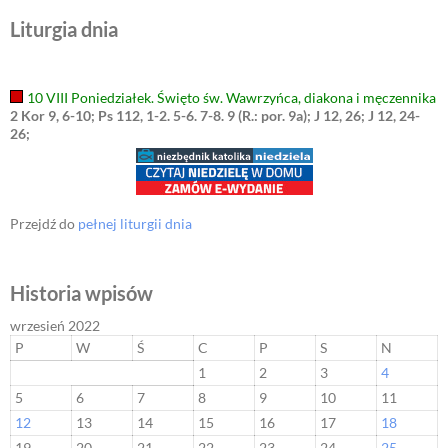
Liturgia dnia
10 VIII Poniedziałek. Święto św. Wawrzyńca, diakona i męczennika
2 Kor 9, 6-10; Ps 112, 1-2. 5-6. 7-8. 9 (R.: por. 9a); J 12, 26; J 12, 24-
26;
Przejdź do
pełnej liturgii dnia
Historia wpisów
wrzesień 2022
P
W
Ś
C
P
S
N
1
2
3
4
5
6
7
8
9
10
11
12
13
14
15
16
17
18
19
20
21
22
23
24
25