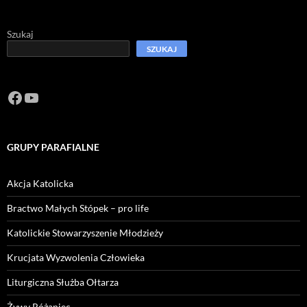
Szukaj
SZUKAJ
Facebook
https://www.youtube.com/channel/U
GRUPY PARAFIALNE
Akcja Katolicka
Bractwo Małych Stópek – pro life
Katolickie Stowarzyszenie Młodzieży
Krucjata Wyzwolenia Człowieka
Liturgiczna Służba Ołtarza
Żywy Różaniec