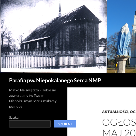
Szukaj
Parafia pw. Niepokalanego Serca NMP
Matko Najświętsza – Tobie się
zawierzamy i w Twoim
Niepokalanym Sercu szukamy
pomocy
AKTUALNOŚCI
,
OG
Szukaj
OGŁOS
SZUKAJ
MAJ 20