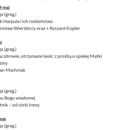
9 maj
ga (greg.)
k Harpula i ich rodzeństwo
anisław Wierzbiccy oraz + Ryszard Kojder
j
ga (greg.)
a zdrowie, otrzymane łaski; z prośbą o opiekę Matki
ziny
 Jan Machniak
ga (greg.)
anu Bogu wiadomej
tnik – od córki Ireny
maj
ga (greg.)