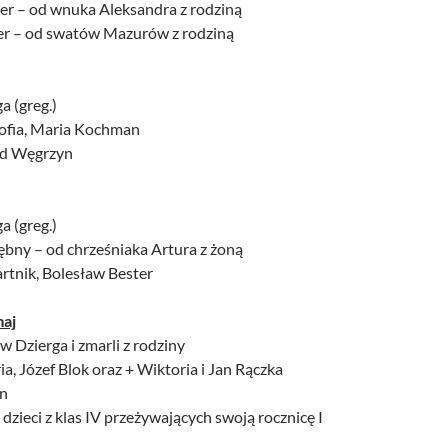
der – od wnuka Aleksandra z rodziną
der – od swatów Mazurów z rodziną
ga (greg.)
Zofia, Maria Kochman
red Węgrzyn
ga (greg.)
ębny – od chrześniaka Artura z żoną
artnik, Bolesław Bester
maj
w Dzierga i zmarli z rodziny
ia, Józef Blok oraz + Wiktoria i Jan Rączka
an
 dzieci z klas IV przeżywających swoją rocznicę I