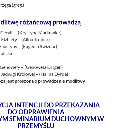
rżęga (greg.)
dlitwę różańcową prowadzą
 Cecylii – (Krystyna Markowicz)
 Elżbiety – (Alina Trojnar)
 Faustyny – (Eugenia Świzdor)
tolicka
. Genowefy – (Genowefa Drążek)
 Jadwigi Królowej – (Halina Dyrda)
a jest proszona o prowadzenie modlitwy
CJA INTENCJI DO PRZEKAZANIA
DO ODPRAWIENIA
YM SEMINARIUM DUCHOWNYM W
PRZEMYŚLU