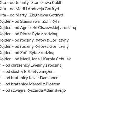
Kita – od Jolanty i Stanisława Kukli
Kita – od Marii i Andrzeja Gotfryd
Kita – od Marty i Zbigniewa Gotfryd
Kojder – od Stanisława i Zofii Ryfa
Kojder – od Agnieszki Ciszewskiej z rodziną
Kojder – od Piotra Ryfa z rodziną
Kojder – od rodziny Ryfów z Gorliczyny
Kojder – od rodziny Ryfów z Gorliczyny
Kojder – od Zofii Ryfa z rodziną
Kojder – od Marii, Jana, i Karola Cebulak
l – od chrześnicy Eweliny z rodziną
l – od siostry Elżbiety z mężem
yl – od bratanicy Kazi z Damianem
l – od bratanicy Marceli z Piotrem
yl – od szwagra Ryszarda Adamskiego