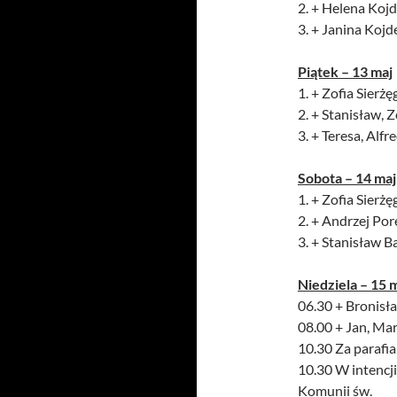
2. + Helena Koj
3. + Janina Koj
Piątek – 13 maj
1. + Zofia Sierżę
2. + Stanisław, 
3. + Teresa, Alf
Sobota – 14 maj
1. + Zofia Sierżę
2. + Andrzej Por
3. + Stanisław B
Niedziela – 15 
06.30 + Bronisła
08.00 + Jan, Mar
10.30 Za parafi
10.30 W intencji
Komunii św.