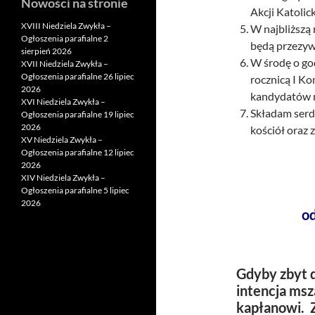
Nowości na stronie
Akcji Katolic
XVIII Niedziela Zwykła –
W najbliższą 
Ogłoszenia parafialne 2
będą przezyw
sierpień 2026
W środę o god
XVII Niedziela Zwykła –
Ogłoszenia parafialne 26 lipiec
rocznicą I Ko
2026
kandydatów n
XVI Niedziela Zwykła –
Składam serde
Ogłoszenia parafialne 19 lipiec
2026
kościół oraz 
XV Niedziela Zwykła –
Ogłoszenia parafialne 12 lipiec
2026
XIV Niedziela Zwykła –
Ogłoszenia parafialne 5 lipiec
2026
o
Gdyby zbyt d
intencja msz
kapłanowi. 