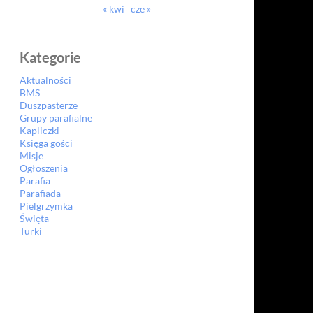
« kwi
cze »
Kategorie
Aktualności
BMS
Duszpasterze
Grupy parafialne
Kapliczki
Księga gości
Misje
Ogłoszenia
Parafia
Parafiada
Pielgrzymka
Święta
Turki