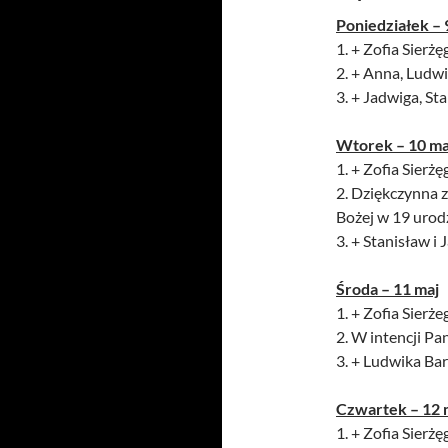
Poniedziałek – 
1. + Zofia Sierżę
2. + Anna, Ludwi
3. + Jadwiga, St
Wtorek – 10 ma
1. + Zofia Sierżę
2. Dziękczynna z
Bożej w 19 urod
3. + Stanisław i
Środa – 11 maj
1. + Zofia Sierże
2. W intencji P
3. + Ludwika Bar
Czwartek – 12 
1. + Zofia Sierżę