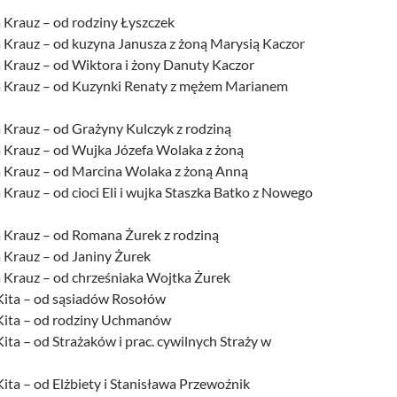
 Krauz – od rodziny Łyszczek
 Krauz – od kuzyna Janusza z żoną Marysią Kaczor
 Krauz – od Wiktora i żony Danuty Kaczor
a Krauz – od Kuzynki Renaty z mężem Marianem
 Krauz – od Grażyny Kulczyk z rodziną
 Krauz – od Wujka Józefa Wolaka z żoną
 Krauz – od Marcina Wolaka z żoną Anną
Krauz – od cioci Eli i wujka Staszka Batko z Nowego
 Krauz – od Romana Żurek z rodziną
 Krauz – od Janiny Żurek
 Krauz – od chrześniaka Wojtka Żurek
 Kita – od sąsiadów Rosołów
 Kita – od rodziny Uchmanów
Kita – od Strażaków i prac. cywilnych Straży w
Kita – od Elżbiety i Stanisława Przewoźnik