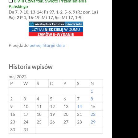
6 VIII Czwartek. Święto Przemienienia
Pańskiego
Dn 7, 9-10. 13-14; Ps 97, 1-2. 5-6. 9 (R.: por. 1a i
9a); 2 P 1, 16-19; Mt 17, 5c; Mt 17, 1-9;
Przejdź do
pełnej liturgii dnia
Historia wpisów
maj 2022
P
W
Ś
C
P
S
N
1
2
3
4
5
6
7
8
9
10
11
12
13
14
15
16
17
18
19
20
21
22
23
24
25
26
27
28
29
30
31