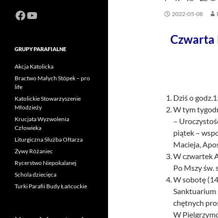
Facebook
https://www.youtube.com/channel
2022-05-08
Czwarta 
GRUPY PARAFIALNE
Akcja Katolicka
Bractwo Małych Stópek – pro
life
Dziś o godz.
Katolickie Stowarzyszenie
Młodzieży
W tym tygodn
Krucjata Wyzwolenia
– Uroczystość
Człowieka
piątek – wsp
Liturgiczna Służba Ołtarza
Macieja, Apos
Żywy Różaniec
W czwartek A
Rycerstwo Niepokalanej
Po Mszy św. s
Schola dziecięca
W sobotę (14 
Turki Parafii Budy Łańcuckie
Sanktuarium 
chętnych pros
W Pielgrzymc