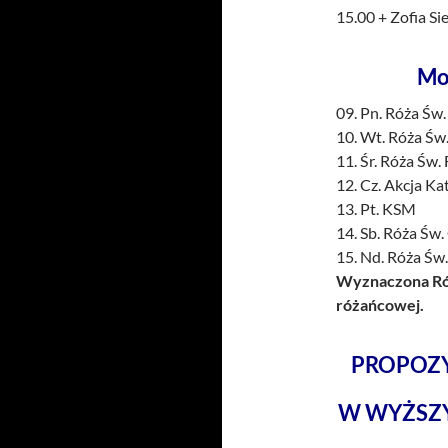
15.00 + Zofia Sie
Mo
09. Pn. Róża Św.
10. Wt. Róża Św.
11. Śr. Róża Św.
12. Cz. Akcja Ka
13. Pt. KSM
14. Sb. Róża Św
15. Nd. Róża Św.
Wyznaczona Róż
różańcowej.
PROPOZY
W WYŻSZ