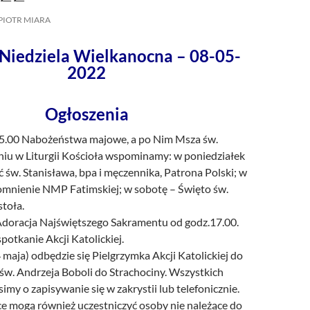
/UCeN8ciSo_a79igwmwNXx2qw
PIOTR MIARA
Niedziela Wielkanocna – 08-05-
2022
Ogłoszenia
15.00 Nabożeństwa majowe, a po Nim Msza św.
iu w Liturgii Kościoła wspominamy: w poniedziałek
 św. Stanisława, bpa i męczennika, Patrona Polski; w
omnienie NMP Fatimskiej; w sobotę – Święto św.
toła.
doracja Najświętszego Sakramentu od godz.17.00.
potkanie Akcji Katolickiej.
maja) odbędzie się Pielgrzymka Akcji Katolickiej do
św. Andrzeja Boboli do Strachociny. Wszystkich
imy o zapisywanie się w zakrystii lub telefonicznie.
e mogą również uczestniczyć osoby nie należące do