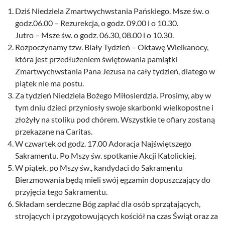
Dziś Niedziela Zmartwychwstania Pańskiego. Msze św. o
godz.06.00 – Rezurekcja, o godz. 09.00 i o 10.30.
Jutro – Msze św. o godz. 06.30, 08.00 i o 10.30.
Rozpoczynamy tzw. Biały Tydzień – Oktawę Wielkanocy,
która jest przedłużeniem świętowania pamiątki
Zmartwychwstania Pana Jezusa na cały tydzień, dlatego w
piątek nie ma postu.
Za tydzień Niedziela Bożego Miłosierdzia. Prosimy, aby w
tym dniu dzieci przyniosły swoje skarbonki wielkopostne i
złożyły na stoliku pod chórem. Wszystkie te ofiary zostaną
przekazane na Caritas.
W czwartek od godz. 17.00 Adoracja Najświętszego
Sakramentu. Po Mszy św. spotkanie Akcji Katolickiej.
W piątek, po Mszy św., kandydaci do Sakramentu
Bierzmowania będą mieli swój egzamin dopuszczający do
przyjęcia tego Sakramentu.
Składam serdeczne Bóg zapłać dla osób sprzątających,
strojących i przygotowujących kościół na czas Świąt oraz za