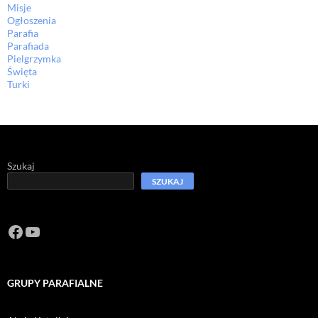
Misje
Ogłoszenia
Parafia
Parafiada
Pielgrzymka
Święta
Turki
Szukaj
SZUKAJ
Facebook
https://www.youtube.com/channel/U
GRUPY PARAFIALNE