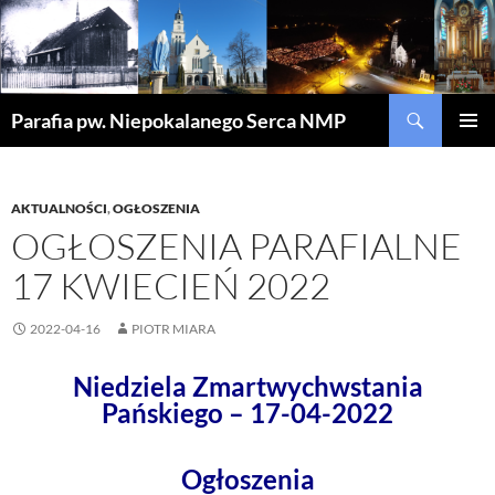
Szukaj
Parafia pw. Niepokalanego Serca NMP
PRZEJDŹ
MENU
DO
GŁÓWN
TREŚCI
AKTUALNOŚCI
,
OGŁOSZENIA
OGŁOSZENIA PARAFIALNE
17 KWIECIEŃ 2022
2022-04-16
PIOTR MIARA
Niedziela Zmartwychwstania
Pańskiego – 17-04-2022
Ogłoszenia