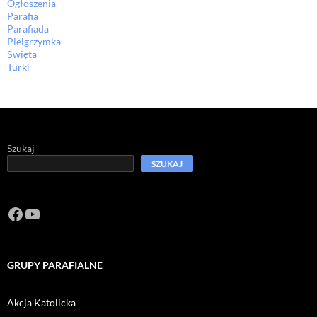
Ogłoszenia
Parafia
Parafiada
Pielgrzymka
Święta
Turki
Szukaj
SZUKAJ
Facebook
https://www.youtube.com/channel/U
GRUPY PARAFIALNE
Akcja Katolicka