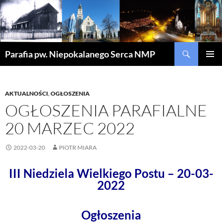
Szukaj
Parafia pw. Niepokalanego Serca NMP
PRZEJDŹ
MENU
DO
GŁÓWN
TREŚCI
AKTUALNOŚCI
,
OGŁOSZENIA
OGŁOSZENIA PARAFIALNE
20 MARZEC 2022
2022-03-20
PIOTR MIARA
III Niedziela Wielkiego Postu – 20-03-
2022
Ogłoszenia