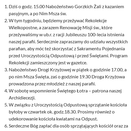
Dziś o godz. 15.00 Nabożeństwo Gorzkich Żali z kazaniem
pasyjnym, a po Nim Msza św.
W tym tygodniu, będziemy przeżywać Rekolekcje
Wielkopostne, a zarazem Renowację Misji św., które
przeżywaliśmy w ub.r. z racji Jubileuszu 100-lecia istnienia
naszej parafii. Serdecznie zapraszamy do udziału wszystkich
parafian, aby móc też skorzystać z Sakramentu Pojednania
przed Uroczystością Odpustową i przed Świętami. Program
Rekolekcji zamieszczony jest w gazetce.
Nabożeństwo Drogi Krzyżowej w piątek o godzinie 17.00, a
po nim Msza Święta, zaś o godzinie 19.30 Droga Krzyżowa
prowadzona przez młodzież z naszej parafii.
W sobotę wspomnienie Świętego Łotra – patrona naszej
Archidiecezji.
W związku z Uroczystością Odpustową sprzątanie kościoła
byłoby w czwartek ok. godz.18.30. Prosimy również o
udekorowanie kościoła kwiatami na Odpust.
Serdeczne Bóg zapłać dla osób sprzątających kościół oraz za