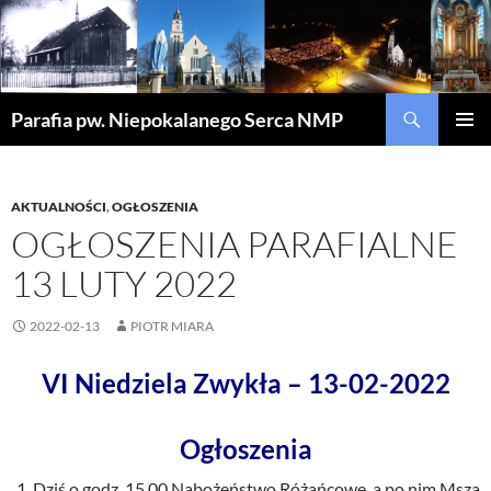
Szukaj
Parafia pw. Niepokalanego Serca NMP
PRZEJDŹ
MENU
DO
GŁÓWN
TREŚCI
AKTUALNOŚCI
,
OGŁOSZENIA
OGŁOSZENIA PARAFIALNE
13 LUTY 2022
2022-02-13
PIOTR MIARA
VI Niedziela Zwykła – 13-02-2022
Ogłoszenia
Dziś o godz. 15.00 Nabożeństwo Różańcowe, a po nim Msza