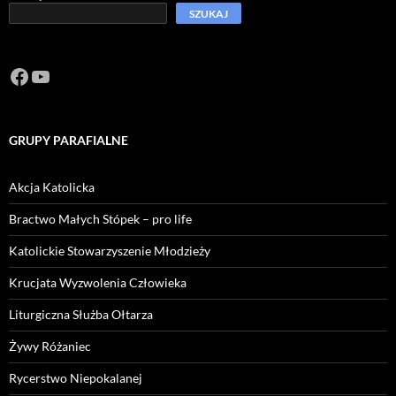
SZUKAJ
Facebook
https://www.youtube.com/channel/U
GRUPY PARAFIALNE
Akcja Katolicka
Bractwo Małych Stópek – pro life
Katolickie Stowarzyszenie Młodzieży
Krucjata Wyzwolenia Człowieka
Liturgiczna Służba Ołtarza
Żywy Różaniec
Rycerstwo Niepokalanej