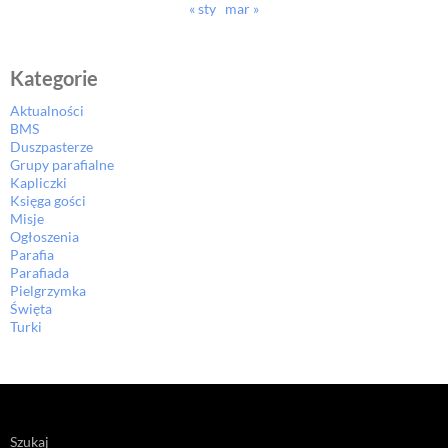
« sty
mar »
Kategorie
Aktualności
BMS
Duszpasterze
Grupy parafialne
Kapliczki
Księga gości
Misje
Ogłoszenia
Parafia
Parafiada
Pielgrzymka
Święta
Turki
Szukaj