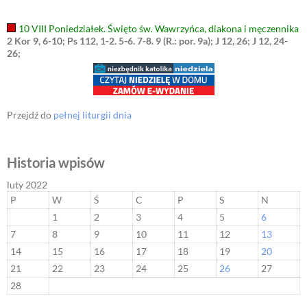
10 VIII Poniedziałek. Święto św. Wawrzyńca, diakona i męczennika
2 Kor 9, 6-10; Ps 112, 1-2. 5-6. 7-8. 9 (R.: por. 9a); J 12, 26; J 12, 24-
26;
Przejdź do
pełnej liturgii dnia
Historia wpisów
luty 2022
P
W
Ś
C
P
S
N
1
2
3
4
5
6
7
8
9
10
11
12
13
14
15
16
17
18
19
20
21
22
23
24
25
26
27
28