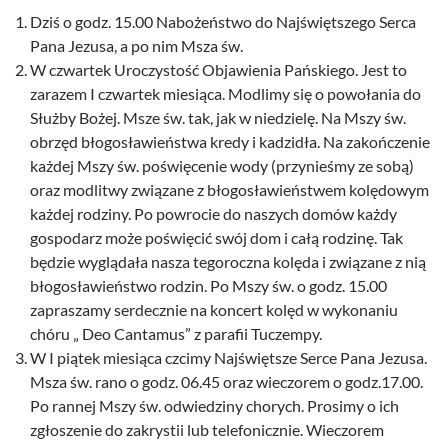
Dziś o godz. 15.00 Nabożeństwo do Najświętszego Serca
Pana Jezusa, a po nim Msza św.
W czwartek Uroczystość Objawienia Pańskiego. Jest to
zarazem I czwartek miesiąca. Modlimy się o powołania do
Służby Bożej. Msze św. tak, jak w niedzielę. Na Mszy św.
obrzęd błogosławieństwa kredy i kadzidła. Na zakończenie
każdej Mszy św. poświęcenie wody (przynieśmy ze sobą)
oraz modlitwy związane z błogosławieństwem kolędowym
każdej rodziny. Po powrocie do naszych domów każdy
gospodarz może poświęcić swój dom i całą rodzinę. Tak
będzie wyglądała nasza tegoroczna kolęda i związane z nią
błogosławieństwo rodzin. Po Mszy św. o godz. 15.00
zapraszamy serdecznie na koncert kolęd w wykonaniu
chóru „ Deo Cantamus” z parafii Tuczempy.
W I piątek miesiąca czcimy Najświętsze Serce Pana Jezusa.
Msza św. rano o godz. 06.45 oraz wieczorem o godz.17.00.
Po rannej Mszy św. odwiedziny chorych. Prosimy o ich
zgłoszenie do zakrystii lub telefonicznie. Wieczorem