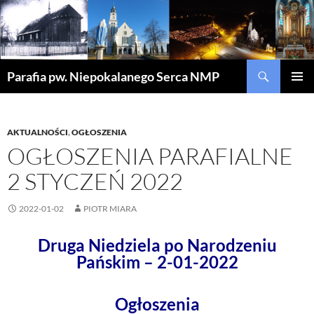
Szukaj
Parafia pw. Niepokalanego Serca NMP
PRZEJDŹ
MENU
DO
GŁÓWN
TREŚCI
AKTUALNOŚCI
,
OGŁOSZENIA
OGŁOSZENIA PARAFIALNE
2 STYCZEŃ 2022
2022-01-02
PIOTR MIARA
Druga Niedziela po Narodzeniu
Pańskim – 2-01-2022
Ogłoszenia