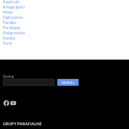
Kapliczki
Księga gości
Misje
Ogłoszenia
Parafia
Parafiada
Pielgrzymka
Święta
Turki
Szukaj
SZUKAJ
Facebook
https://www.youtube.com/channel/U
GRUPY PARAFIALNE