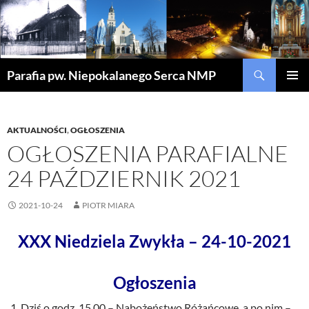
Szukaj
Parafia pw. Niepokalanego Serca NMP
PRZEJDŹ
MENU
DO
GŁÓWN
TREŚCI
AKTUALNOŚCI
,
OGŁOSZENIA
OGŁOSZENIA PARAFIALNE
24 PAŹDZIERNIK 2021
2021-10-24
PIOTR MIARA
XXX Niedziela Zwykła – 24-10-2021
Ogłoszenia
Dziś o godz. 15.00 – Nabożeństwo Różańcowe, a po nim –