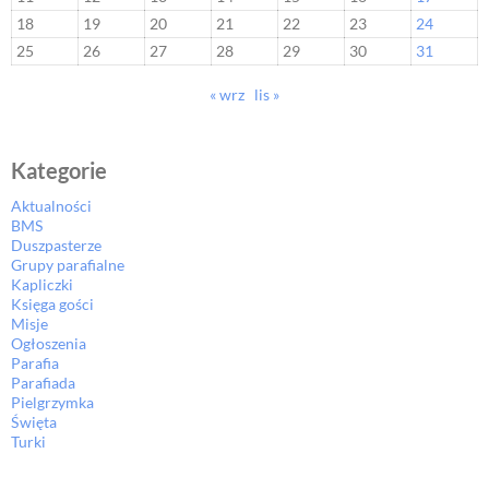
18
19
20
21
22
23
24
25
26
27
28
29
30
31
« wrz
lis »
Kategorie
Aktualności
BMS
Duszpasterze
Grupy parafialne
Kapliczki
Księga gości
Misje
Ogłoszenia
Parafia
Parafiada
Pielgrzymka
Święta
Turki