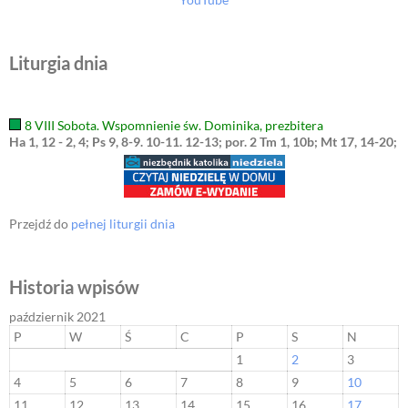
Liturgia dnia
8 VIII Sobota. Wspomnienie św. Dominika, prezbitera
Ha 1, 12 - 2, 4; Ps 9, 8-9. 10-11. 12-13; por. 2 Tm 1, 10b; Mt 17, 14-20;
Przejdź do
pełnej liturgii dnia
Historia wpisów
październik 2021
P
W
Ś
C
P
S
N
1
2
3
4
5
6
7
8
9
10
11
12
13
14
15
16
17