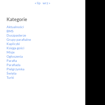
« lip
wrz »
Kategorie
Aktualności
BMS
Duszpasterze
Grupy parafialne
Kapliczki
Księga gości
Misje
Ogłoszenia
Parafia
Parafiada
Pielgrzymka
Święta
Turki