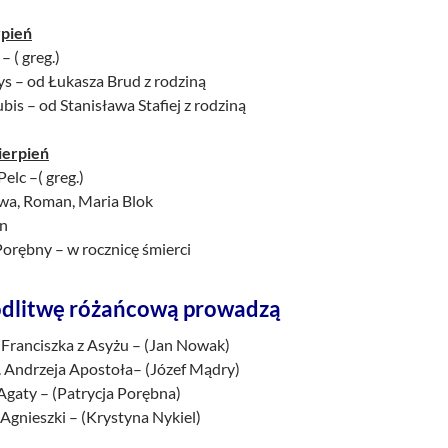
rpień
– ( greg.)
ys – od Łukasza Brud z rodziną
bis – od Stanisława Stafiej z rodziną
ierpień
elc –( greg.)
awa, Roman, Maria Blok
an
Porębny – w rocznicę śmierci
dlitwę różańcową prowadzą
 Franciszka z Asyżu – (Jan Nowak)
. Andrzeja Apostoła– (Józef Mądry)
 Agaty – (Patrycja Porębna)
 Agnieszki – (Krystyna Nykiel)