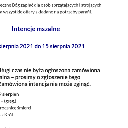
czne Bóg zapłać dla osób sprzątających i strojących
za wszystkie ofiary składane na potrzeby parafii.
Intencje mszalne
sierpnia 2021 do 15 sierpnia 2021
ługi czas nie była ogłoszona zamówiona
alna – prosimy o zgłoszenie tego
Zamówiona intencja nie może zginąć.
9 sierpień
 – (greg.)
 rocznicę śmierci
sz Król