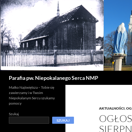
Szukaj
Parafia pw. Niepokalanego Serca NMP
Matko Najświętsza – Tobie się
zawierzamy i w Twoim
Niepokalanym Sercu szukamy
pomocy
AKTUALNOŚCI
,
OG
Szukaj
OGŁOS
SZUKAJ
SIERPN