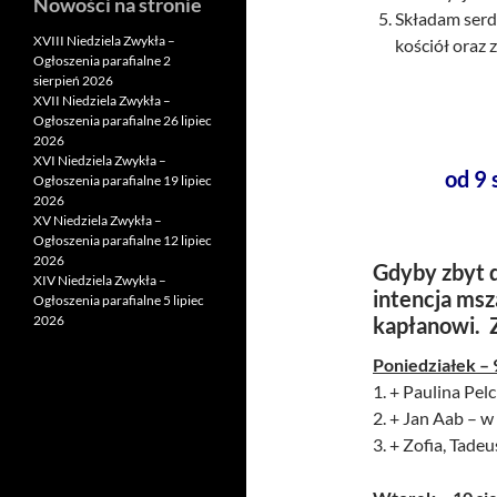
Nowości na stronie
Składam serde
XVIII Niedziela Zwykła –
kościół oraz 
Ogłoszenia parafialne 2
sierpień 2026
XVII Niedziela Zwykła –
Ogłoszenia parafialne 26 lipiec
2026
XVI Niedziela Zwykła –
od 9 
Ogłoszenia parafialne 19 lipiec
2026
XV Niedziela Zwykła –
Ogłoszenia parafialne 12 lipiec
2026
Gdyby zbyt d
XIV Niedziela Zwykła –
intencja msz
Ogłoszenia parafialne 5 lipiec
2026
kapłanowi. 
Poniedziałek – 
1. + Paulina Pelc
2. + Jan Aab – w
3. + Zofia, Tadeu