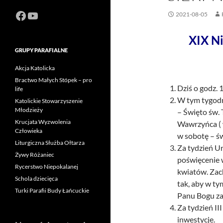
Facebook
https://www.youtube.com/channel
2021-08-05
XIX N
GRUPY PARAFIALNE
Akcja Katolicka
Bractwo Małych Stópek – pro
Dziś o godz.
life
W tym tygodn
Katolickie Stowarzyszenie
Młodzieży
– Święto św. 
Krucjata Wyzwolenia
Wawrzyńca ( w
Człowieka
w sobotę – ś
Liturgiczna Służba Ołtarza
Za tydzień U
Żywy Różaniec
poświęcenie 
Rycerstwo Niepokalanej
kwiatów. Zac
Schola dziecięca
tak, aby w t
Turki Parafii Budy Łańcuckie
Panu Bogu za
Za tydzień III
inwestycje.