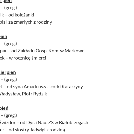
erpień
 – (greg.)
nik – od koleżanki
is i za zmarłych z rodziny
pień
 – (greg.)
upar – od Zakładu Gosp. Kom. w Markowej
ek – w rocznicę śmierci
sierpień
 – (greg.)
el – od syna Amadeusza i córki Katarzyny
Władysław, Piotr Rydzik
pień
 – (greg.)
Świzdor – od Dyr. i Nau. ZS w Białobrzegach
er – od siostry Jadwigi z rodziną