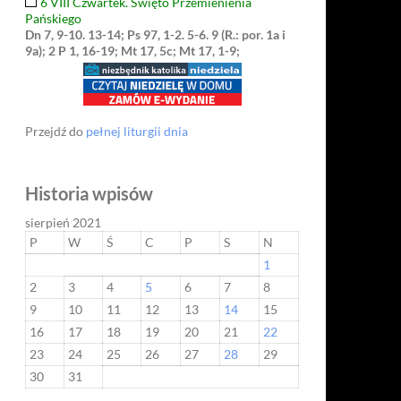
6 VIII Czwartek. Święto Przemienienia
Pańskiego
Dn 7, 9-10. 13-14; Ps 97, 1-2. 5-6. 9 (R.: por. 1a i
9a); 2 P 1, 16-19; Mt 17, 5c; Mt 17, 1-9;
Przejdź do
pełnej liturgii dnia
Historia wpisów
sierpień 2021
P
W
Ś
C
P
S
N
1
2
3
4
5
6
7
8
9
10
11
12
13
14
15
16
17
18
19
20
21
22
23
24
25
26
27
28
29
30
31