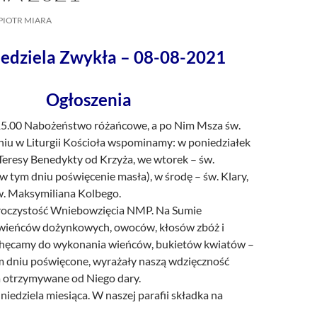
/UCeN8ciSo_a79igwmwNXx2qw
PIOTR MIARA
iedziela Zwykła – 08-08-2021
Ogłoszenia
 15.00 Nabożeństwo różańcowe, a po Nim Msza św.
iu w Liturgii Kościoła wspominamy: w poniedziałek
Teresy Benedykty od Krzyża, we wtorek – św.
 tym dniu poświęcenie masła), w środę – św. Klary,
w. Maksymiliana Kolbego.
roczystość Wniebowzięcia NMP. Na Sumie
wieńców dożynkowych, owoców, kłosów zbóż i
hęcamy do wykonania wieńców, bukietów kwiatów –
ym dniu poświęcone, wyrażały naszą wdzięczność
 otrzymywane od Niego dary.
 niedziela miesiąca. W naszej parafii składka na