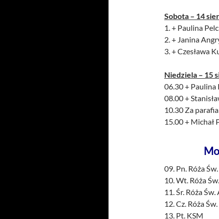
Sobota – 14 sie
1. + Paulina Pelc 
2. + Janina Angr
3. + Czesława Ku
Niedziela – 15 s
06.30 + Paulina P
08.00 + Stanisł
10.30 Za parafi
15.00 + Michał 
Mo
09. Pn. Róża Św.
10. Wt. Róża Św
11. Śr. Róża Św.
12. Cz. Róża Św.
13. Pt. KSM