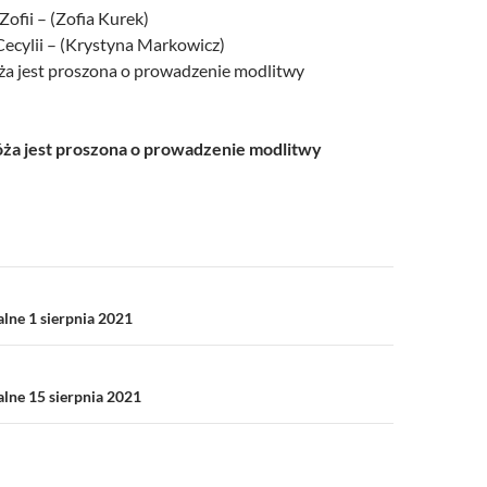
Zofii – (Zofia Kurek)
Cecylii – (Krystyna Markowicz)
a jest proszona o prowadzenie modlitwy
a jest proszona o prowadzenie modlitwy
a
alne 1 sierpnia 2021
alne 15 sierpnia 2021