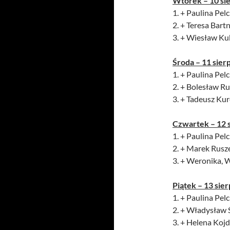
Wtorek – 10 si
1. + Paulina Pelc
2. + Teresa Bart
3. + Wiesław Kub
Środa – 11 sier
1. + Paulina Pelc
2. + Bolesław R
3. + Tadeusz Kur
Czwartek – 12 
1. + Paulina Pelc
2. + Marek Rusz
3. + Weronika, 
Piątek – 13 sier
1. + Paulina Pelc
2. + Władysław 
3. + Helena Kojd