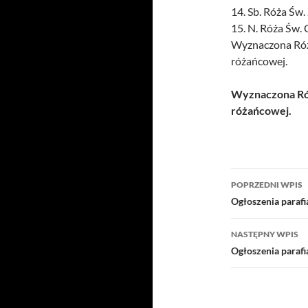
14. Sb. Róża Św. 
15. N. Róża Św. 
Wyznaczona Róż
różańcowej.
Wyznaczona Róż
różańcowej.
Nawigacj
POPRZEDNI WPIS
wpisu
Ogłoszenia parafi
NASTĘPNY WPIS
Ogłoszenia parafi