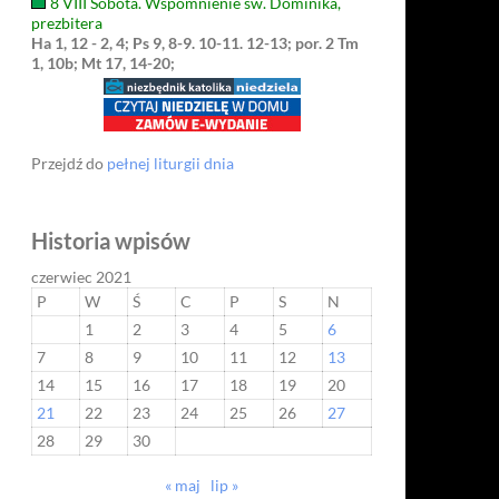
8 VIII Sobota. Wspomnienie św. Dominika,
prezbitera
Ha 1, 12 - 2, 4; Ps 9, 8-9. 10-11. 12-13; por. 2 Tm
1, 10b; Mt 17, 14-20;
Przejdź do
pełnej liturgii dnia
Historia wpisów
czerwiec 2021
P
W
Ś
C
P
S
N
1
2
3
4
5
6
7
8
9
10
11
12
13
14
15
16
17
18
19
20
21
22
23
24
25
26
27
28
29
30
« maj
lip »