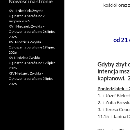
Nowości na stronie
kościół oraz 
XVIII Niedziela Zwykła –
Ogłoszenia parafialne 2
sierpień 2026
XVII Niedziela Zwykła –
Ogłoszenia parafialne 26 lipiec
2026
od 21
XVI Niedziela Zwykła –
Ogłoszenia parafialne 19 lipiec
2026
XV Niedziela Zwykła –
Ogłoszenia parafialne 12 lipiec
Gdyby zbyt d
2026
intencja msz
XIV Niedziela Zwykła –
kapłanowi. 
Ogłoszenia parafialne 5 lipiec
2026
Poniedziałek –
1. + Józef Bieleck
2. + Zofia Brewk
3. + Teresa Cebu
11.15 + Janina 