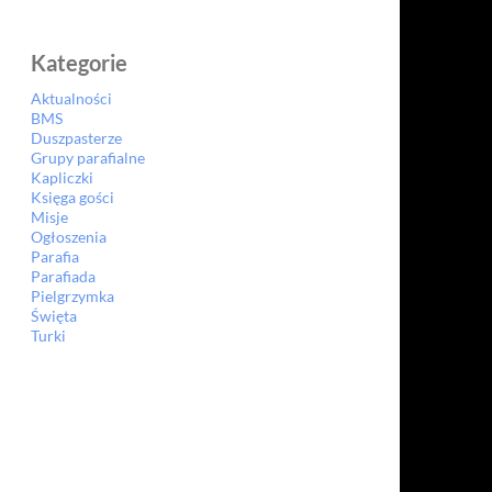
Kategorie
Aktualności
BMS
Duszpasterze
Grupy parafialne
Kapliczki
Księga gości
Misje
Ogłoszenia
Parafia
Parafiada
Pielgrzymka
Święta
Turki