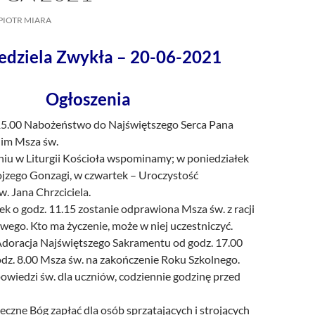
/UCeN8ciSo_a79igwmwNXx2qw
PIOTR MIARA
iedziela Zwykła – 20-06-2021
Ogłoszenia
 15.00 Nabożeństwo do Najświętszego Serca Pana
nim Msza św.
iu w Liturgii Kościoła wspominamy; w poniedziałek
ojzego Gonzagi, w czwartek – Uroczystość
. Jana Chrzciciela.
k o godz. 11.15 zostanie odprawiona Msza św. z racji
ego. Kto ma życzenie, może w niej uczestniczyć.
doracja Najświętszego Sakramentu od godz. 17.00
odz. 8.00 Msza św. na zakończenie Roku Szkolnego.
owiedzi św. dla uczniów, codziennie godzinę przed
czne Bóg zapłać dla osób sprzątających i strojących