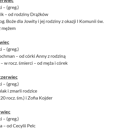
erwiec
i – (greg.)
zik – od rodziny Drążków
og. Boże dla Jowity i jej rodziny z okazji I Komunii św.
 z mężem
rwiec
i – (greg.)
Kochman – od córki Anny z rodziną
 – w rocz. śmierci – od męża i córek
czerwiec
i – (greg.)
lak i zmarli rodzice
20 rocz. śm.) i Zofia Kojder
rwiec
i – (greg.)
a – od Cecylii Pelc