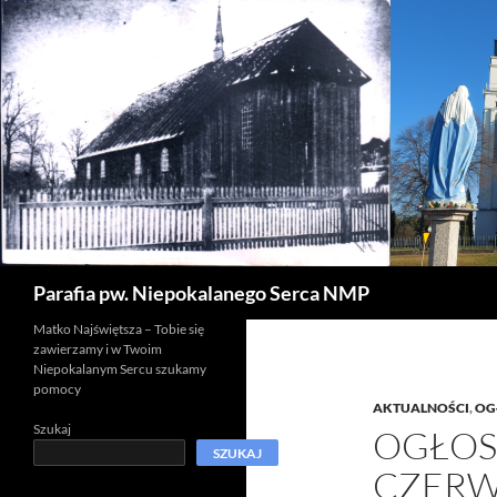
Szukaj
Parafia pw. Niepokalanego Serca NMP
Matko Najświętsza – Tobie się
zawierzamy i w Twoim
Niepokalanym Sercu szukamy
pomocy
AKTUALNOŚCI
,
OG
Szukaj
OGŁOS
SZUKAJ
CZERW