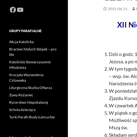
Facebook
https://www.youtube.com/channel
2021-06-21
XII N
GRUPY PARAFIALNE
Akcja Katolicka
Bractwo Małych Stópek – pro
Dziś o godz.
life
Jezusa, a po 
Katolickie Stowarzyszenie
Młodzieży
W tym tygodn
Krucjata Wyzwolenia
– wsp. św. Al
Człowieka
Narodzenia św
Liturgiczna Służba Ołtarza
W poniedziałe
Żywy Różaniec
Zjazdu Kursow
Rycerstwo Niepokalanej
W czwartek A
Schola dziecięca
W piątek o g
Turki Parafii Budy Łańcuckie
Możliwość sp
Mszą św.
Składam serde