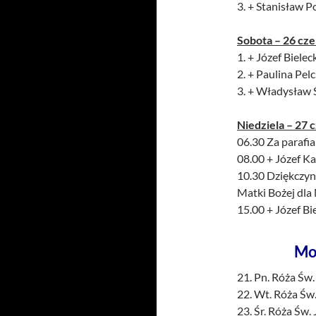
3. + Stanisław 
Sobota – 26 cz
1. + Józef Bieleck
2. + Paulina Pe
3. + Władysław 
Niedziela – 27 
06.30 Za parafi
08.00 + Józef Ka
10.30 Dziękczynn
Matki Bożej dla 
15.00 + Józef Bie
Mo
21. Pn. Róża Św
22. Wt. Róża Św
23. Śr. Róża Św. 