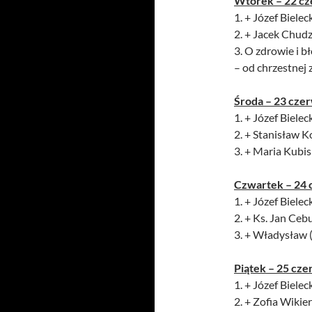
Wtorek – 22 cz
1. + Józef Bieleck
2. + Jacek Chud
3. O zdrowie i bł
– od chrzestnej
Środa – 23 cze
1. + Józef Bieleck
2. + Stanisław 
3. + Maria Kubis
Czwartek – 24 
1. + Józef Bieleck
2. + Ks. Jan Cebu
3. + Władysław (
Piątek – 25 cze
1. + Józef Bieleck
2. + Zofia Wikier