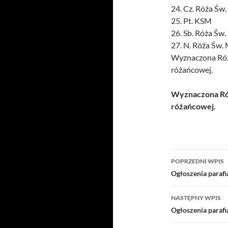
24. Cz. Róża Św.
25. Pt. KSM
26. Sb. Róża Św.
27. N. Róża Św.
Wyznaczona Róż
różańcowej.
Wyznaczona Róż
różańcowej.
Nawigacj
POPRZEDNI WPIS
wpisu
Ogłoszenia paraf
NASTĘPNY WPIS
Ogłoszenia paraf