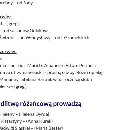
Porębny – od żony
erwiec
i – ( greg.)
lc – od sąsiadów Golaków
Świzdor – od Władysławy i rodz. Gromelskich
czerwiec
an
nia – od rodz. Marii G. Albanese i Ettore Perinelli
a za otrzymane łaski, z prośbą o błog. Boże i opiekę
Marianny i Stefana Bartnik w 55 rocznicę ślubu
lecki – (greg.)
dlitwę różańcową prowadzą
. Heleny – (Helena Dyrda)
. Katarzyny – (Anna Kurek)
Jadwigi Śląskiej – (Maria Bester)