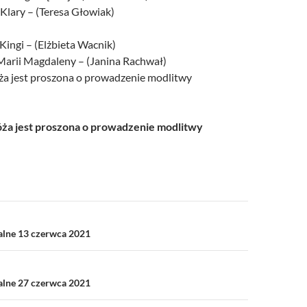
 Klary – (Teresa Głowiak)
 Kingi – (Elżbieta Wacnik)
 Marii Magdaleny – (Janina Rachwał)
a jest proszona o prowadzenie modlitwy
a jest proszona o prowadzenie modlitwy
a
ialne 13 czerwca 2021
ialne 27 czerwca 2021