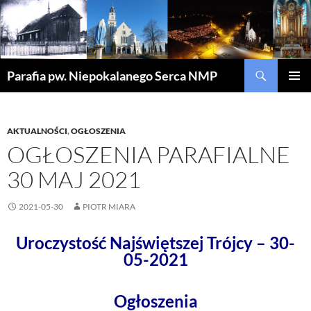
Szukaj
Parafia pw. Niepokalanego Serca NMP
PRZEJDŹ
MENU
DO
GŁÓWN
TREŚCI
AKTUALNOŚCI
,
OGŁOSZENIA
OGŁOSZENIA PARAFIALNE
30 MAJ 2021
2021-05-30
PIOTR MIARA
Uroczystość Najświętszej Trójcy – 30-
05-2021
Ogłoszenia