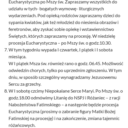
Eucharystyczna po Mszy św. Zapraszamy wszystkich do
udziału w tych- bogatych wymowę- liturgicznych
wydarzeniach. Pod opieką rodziców zapraszamy dzieci do
sypania kwiatów, jak też młodzież do niesienia obrazów i
feretronów, aby zyskać sobie opiekę i wstawiennictwo
Świętych, których zapraszamy na procesję. W niedzielę
procesja Eucharystyczna – po Mszy św. o godz.10.30.
W tym tygodniu wypada I czwartek, I piątek i I sobota
miesiąca.
W I piątek Msza św. również rano o godz. 06.45. Możliwość
odwiedzin chorych, tylko po uprzednim zgłoszeniu. W tym
dniu, w sposób szczególny wynagradzamy Jezusowemu
Sercu za grzechy.
W I sobotę czcimy Niepokalane Serce Maryi. Po Mszy św. o
godz.18.00 odmówimy Litanię do NSPJ i Różaniec – z racji
Nabożeństwa Fatimskiego – a następnie będzie procesja
Eucharystyczna (prosimy o zabranie figury Matki Bożej
Fatimskiej na procesję) i na zakończenie, zmiana tajemnic
różańcowych.