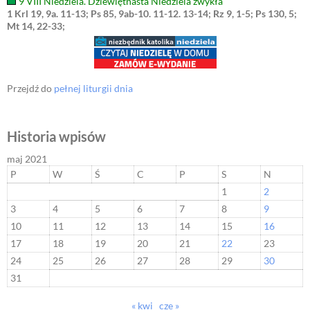
9 VIII Niedziela. Dziewiętnasta Niedziela zwykła
1 Krl 19, 9a. 11-13; Ps 85, 9ab-10. 11-12. 13-14; Rz 9, 1-5; Ps 130, 5;
Mt 14, 22-33;
Przejdź do
pełnej liturgii dnia
Historia wpisów
maj 2021
P
W
Ś
C
P
S
N
1
2
3
4
5
6
7
8
9
10
11
12
13
14
15
16
17
18
19
20
21
22
23
24
25
26
27
28
29
30
31
« kwi
cze »