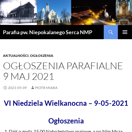
Szukaj
Parafia pw. Niepokalanego Serca NMP
PRZEJDŹ
MENU
DO
GŁÓWN
TREŚCI
AKTUALNOŚCI
,
OGŁOSZENIA
OGŁOSZENIA PARAFIALNE
9 MAJ 2021
2021-05-09
PIOTR MIARA
VI Niedziela Wielkanocna – 9-05-2021
Ogłoszenia
Dziś o godz. 15.00 Nabożeństwo majowe, a po Nim Msza