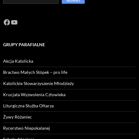
SZUKAJ
Facebook
https://www.youtube.com/channel/U
GRUPY PARAFIALNE
Akcja Katolicka
Bractwo Małych Stópek – pro life
Katolickie Stowarzyszenie Młodzieży
Krucjata Wyzwolenia Człowieka
Liturgiczna Służba Ołtarza
Żywy Różaniec
Rycerstwo Niepokalanej