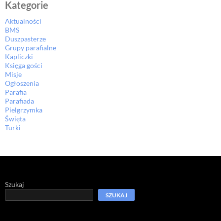
Kategorie
Aktualności
BMS
Duszpasterze
Grupy parafialne
Kapliczki
Księga gości
Misje
Ogłoszenia
Parafia
Parafiada
Pielgrzymka
Święta
Turki
Szukaj
SZUKAJ