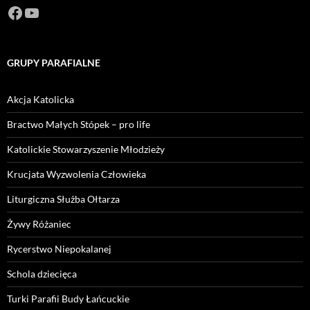
Facebook
https://www.youtube.com/channel/U
GRUPY PARAFIALNE
Akcja Katolicka
Bractwo Małych Stópek – pro life
Katolickie Stowarzyszenie Młodzieży
Krucjata Wyzwolenia Człowieka
Liturgiczna Służba Ołtarza
Żywy Różaniec
Rycerstwo Niepokalanej
Schola dziecięca
Turki Parafii Budy Łańcuckie