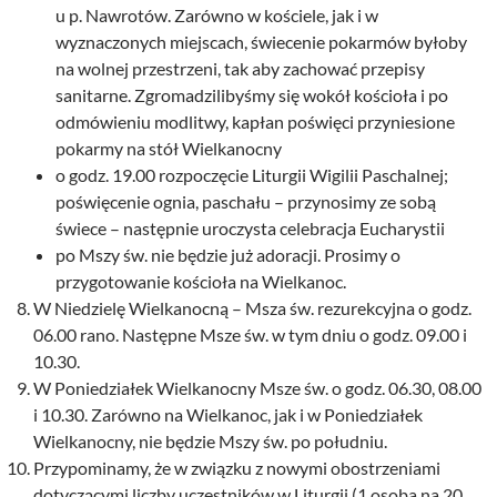
u p. Nawrotów. Zarówno w kościele, jak i w
wyznaczonych miejscach, świecenie pokarmów byłoby
na wolnej przestrzeni, tak aby zachować przepisy
sanitarne. Zgromadzilibyśmy się wokół kościoła i po
odmówieniu modlitwy, kapłan poświęci przyniesione
pokarmy na stół Wielkanocny
o godz. 19.00 rozpoczęcie Liturgii Wigilii Paschalnej;
poświęcenie ognia, paschału – przynosimy ze sobą
świece – następnie uroczysta celebracja Eucharystii
po Mszy św. nie będzie już adoracji. Prosimy o
przygotowanie kościoła na Wielkanoc.
W Niedzielę Wielkanocną – Msza św. rezurekcyjna o godz.
06.00 rano. Następne Msze św. w tym dniu o godz. 09.00 i
10.30.
W Poniedziałek Wielkanocny Msze św. o godz. 06.30, 08.00
i 10.30. Zarówno na Wielkanoc, jak i w Poniedziałek
Wielkanocny, nie będzie Mszy św. po południu.
Przypominamy, że w związku z nowymi obostrzeniami
dotyczącymi liczby uczestników w Liturgii (1 osoba na 20