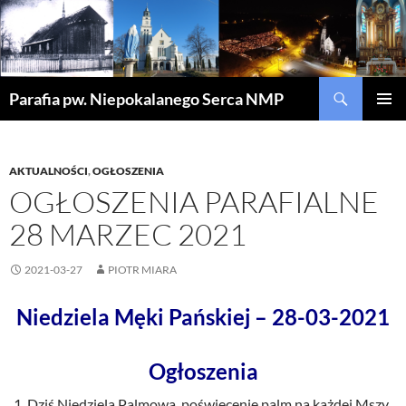
Szukaj
Parafia pw. Niepokalanego Serca NMP
PRZEJDŹ
MENU
DO
GŁÓWN
TREŚCI
AKTUALNOŚCI
,
OGŁOSZENIA
OGŁOSZENIA PARAFIALNE
28 MARZEC 2021
2021-03-27
PIOTR MIARA
Niedziela Męki Pańskiej – 28-03-2021
Ogłoszenia
Dziś Niedziela Palmowa, poświecenie palm na każdej Mszy