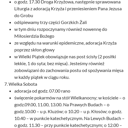
o godz. 17.30 Droga Krzyżowa, następnie sprawowana
Liturgia z adoracją Krzyża i przeniesieniem Pana Jezusa
do Grobu
odśpiewamy trzy części Gorzkich Żali
w tym dniu rozpoczynamy również nowennę do
Miłosierdzia Bożego
ze względu na warunki epidemiczne, adoracja Krzyża
poprzez skłon głowy
w Wielki Piątek obowiązuje nas post ścisły (2 posiłki
lekkie, 1 do syta; bez mięsa). Jesteśmy również
zobowiązani do zachowania postu od spożywania mięsa
w każdy piątek w ciągu roku.
Wielka Sobota
adoracja od godz. 07.00 rano
święcenie pokarmów na stół Wielkanocny; w kościele – o
godz.09.00, 11.00, 13.00. Na Prawych Budach – o
godz.10.00 – u p. Kluzów; o 10.20 – u p. Kłosów; o godz.
10.40 – w punkcie katechetycznym. Na Lewych Budach –
o godz. 11.30 – przy punkcie katechetycznym; o 12.00 –