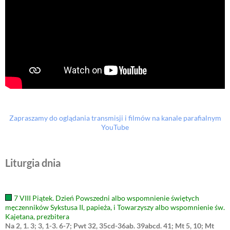
Zapraszamy do oglądania transmisji i filmów na kanale parafialnym
YouTube
Liturgia dnia
7 VIII Piątek. Dzień Powszedni albo wspomnienie świętych
męczenników Sykstusa II, papieża, i Towarzyszy albo wspomnienie św.
Kajetana, prezbitera
Na 2, 1. 3; 3, 1-3. 6-7; Pwt 32, 35cd-36ab. 39abcd. 41; Mt 5, 10; Mt