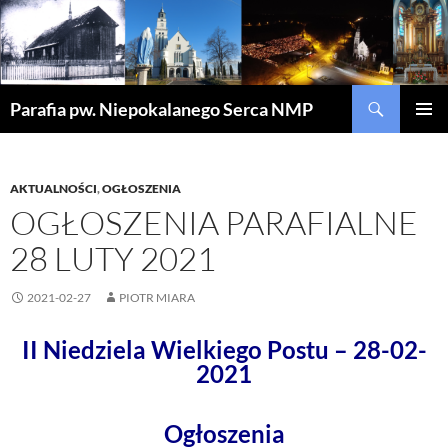
Szukaj
Parafia pw. Niepokalanego Serca NMP
PRZEJDŹ
MENU
DO
GŁÓWN
TREŚCI
AKTUALNOŚCI
,
OGŁOSZENIA
OGŁOSZENIA PARAFIALNE
28 LUTY 2021
2021-02-27
PIOTR MIARA
II Niedziela Wielkiego Postu – 28-02-
2021
Ogłoszenia