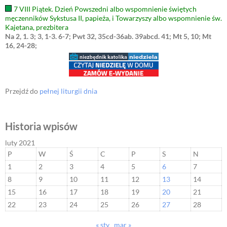
7 VIII Piątek. Dzień Powszedni albo wspomnienie świętych
męczenników Sykstusa II, papieża, i Towarzyszy albo wspomnienie św.
Kajetana, prezbitera
Na 2, 1. 3; 3, 1-3. 6-7; Pwt 32, 35cd-36ab. 39abcd. 41; Mt 5, 10; Mt
16, 24-28;
Przejdź do
pełnej liturgii dnia
Historia wpisów
luty 2021
P
W
Ś
C
P
S
N
1
2
3
4
5
6
7
8
9
10
11
12
13
14
15
16
17
18
19
20
21
22
23
24
25
26
27
28
« sty
mar »