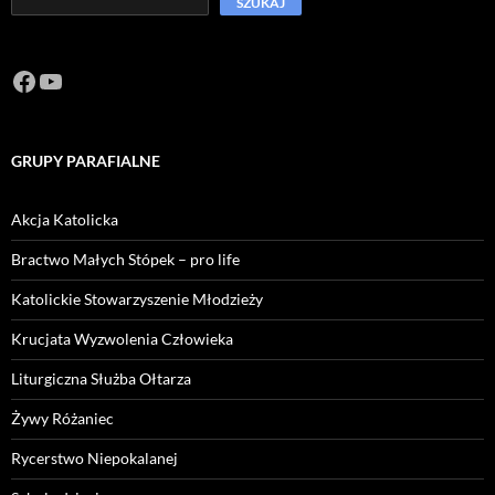
SZUKAJ
Facebook
https://www.youtube.com/channel/U
GRUPY PARAFIALNE
Akcja Katolicka
Bractwo Małych Stópek – pro life
Katolickie Stowarzyszenie Młodzieży
Krucjata Wyzwolenia Człowieka
Liturgiczna Służba Ołtarza
Żywy Różaniec
Rycerstwo Niepokalanej