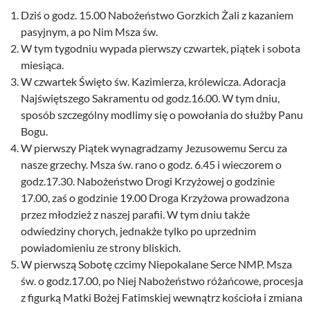
Dziś o godz. 15.00 Nabożeństwo Gorzkich Żali z kazaniem
pasyjnym, a po Nim Msza św.
W tym tygodniu wypada pierwszy czwartek, piątek i sobota
miesiąca.
W czwartek Święto św. Kazimierza, królewicza. Adoracja
Najświętszego Sakramentu od godz.16.00. W tym dniu,
sposób szczególny modlimy się o powołania do służby Panu
Bogu.
W pierwszy Piątek wynagradzamy Jezusowemu Sercu za
nasze grzechy. Msza św. rano o godz. 6.45 i wieczorem o
godz.17.30. Nabożeństwo Drogi Krzyżowej o godzinie
17.00, zaś o godzinie 19.00 Droga Krzyżowa prowadzona
przez młodzież z naszej parafii. W tym dniu także
odwiedziny chorych, jednakże tylko po uprzednim
powiadomieniu ze strony bliskich.
W pierwszą Sobotę czcimy Niepokalane Serce NMP. Msza
św. o godz.17.00, po Niej Nabożeństwo różańcowe, procesja
z figurką Matki Bożej Fatimskiej wewnątrz kościoła i zmiana