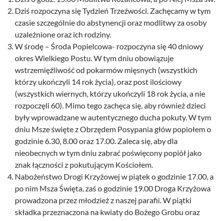
Dziś rozpoczyna się Tydzień Trzeźwości. Zachęcamy w tym
czasie szczególnie do abstynencji oraz modlitwy za osoby
uzależnione oraz ich rodziny.
W środę – Środa Popielcowa- rozpoczyna się 40 dniowy
okres Wielkiego Postu. W tym dniu obowiązuje
wstrzemięźliwość od pokarmów mięsnych (wszystkich
którzy ukończyli 14 rok życia), oraz post ilościowy
(wszystkich wiernych, którzy ukończyli 18 rok życia, a nie
rozpoczęli 60). Mimo tego zachęca się, aby również dzieci
były wprowadzane w autentycznego ducha pokuty. W tym
dniu Msze święte z Obrzędem Posypania głów popiołem o
godzinie 6.30, 8.00 oraz 17.00. Zaleca się, aby dla
nieobecnych w tym dniu zabrać poświęcony popiół jako
znak łączności z pokutującym Kościołem.
Nabożeństwo Drogi Krzyżowej w piątek o godzinie 17.00, a
po nim Msza Święta, zaś o godzinie 19.00 Droga Krzyżowa
prowadzona przez młodzież z naszej parafii. W piątki
składka przeznaczona na kwiaty do Bożego Grobu oraz