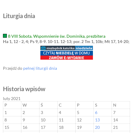
Liturgia dnia
8 VIII Sobota. Wspomnienie św. Dominika, prezbitera
Ha 1, 12 - 2, 4; Ps 9, 8-9. 10-11. 12-13; por. 2 Tm 1, 10b; Mt 17, 14-20;
Przejdź do
pełnej liturgii dnia
Historia wpisów
luty 2021
P
W
Ś
C
P
S
N
1
2
3
4
5
6
7
8
9
10
11
12
13
14
15
16
17
18
19
20
21