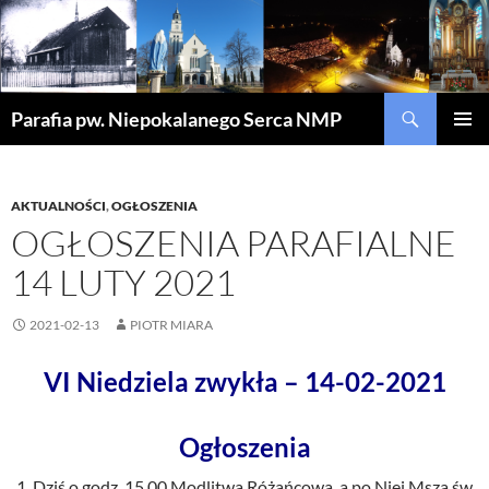
Szukaj
Parafia pw. Niepokalanego Serca NMP
PRZEJDŹ
MENU
DO
GŁÓWN
TREŚCI
AKTUALNOŚCI
,
OGŁOSZENIA
OGŁOSZENIA PARAFIALNE
14 LUTY 2021
2021-02-13
PIOTR MIARA
VI Niedziela zwykła – 14-02-2021
Ogłoszenia
Dziś o godz. 15.00 Modlitwa Różańcowa, a po Niej Msza św.