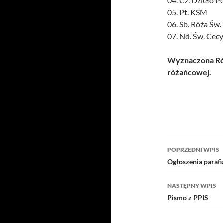
04. Cz. Dzieło 
05. Pt. KSM
06. Sb. Róża Św. 
07. Nd. Św. Cecy
Wyznaczona Róż
różańcowej.
Nawigacj
POPRZEDNI WPIS
wpisu
Ogłoszenia parafi
NASTĘPNY WPIS
Pismo z PPIS