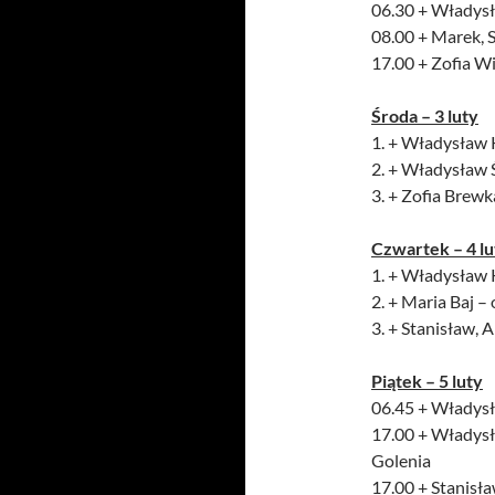
06.30 + Władysł
08.00 + Marek, S
17.00 + Zofia W
Środa – 3 luty
1. + Władysław K
2. + Władysław 
3. + Zofia Brew
Czwartek – 4 lu
1. + Władysław K
2. + Maria Baj –
3. + Stanisław, 
Piątek – 5 luty
06.45 + Władysł
17.00 + Władysła
Golenia
17.00 + Stanisła