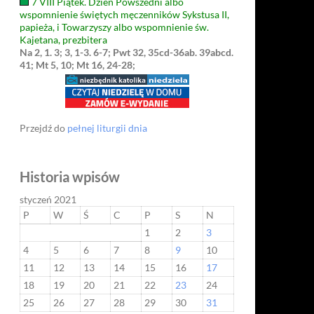
7 VIII Piątek. Dzień Powszedni albo
wspomnienie świętych męczenników Sykstusa II,
papieża, i Towarzyszy albo wspomnienie św.
Kajetana, prezbitera
Na 2, 1. 3; 3, 1-3. 6-7; Pwt 32, 35cd-36ab. 39abcd.
41; Mt 5, 10; Mt 16, 24-28;
Przejdź do
pełnej liturgii dnia
Historia wpisów
styczeń 2021
P
W
Ś
C
P
S
N
1
2
3
4
5
6
7
8
9
10
11
12
13
14
15
16
17
18
19
20
21
22
23
24
25
26
27
28
29
30
31