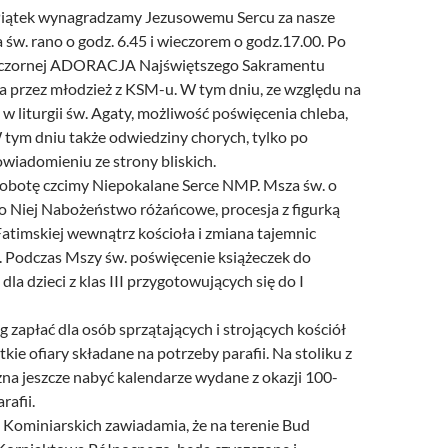
iątek wynagradzamy Jezusowemu Sercu za nasze
 św. rano o godz. 6.45 i wieczorem o godz.17.00. Po
eczornej ADORACJA Najświętszego Sakramentu
 przez młodzież z KSM-u. W tym dniu, ze względu na
 liturgii św. Agaty, możliwość poświęcenia chleba,
W tym dniu także odwiedziny chorych, tylko po
wiadomieniu ze strony bliskich.
obotę czcimy Niepokalane Serce NMP. Msza św. o
po Niej Nabożeństwo różańcowe, procesja z figurką
atimskiej wewnątrz kościoła i zmiana tajemnic
 Podczas Mszy św. poświęcenie książeczek do
la dzieci z klas III przygotowujących się do I
 zapłać dla osób sprzątających i strojących kościół
tkie ofiary składane na potrzeby parafii. Na stoliku z
na jeszcze nabyć kalendarze wydane z okazji 100-
rafii.
 Kominiarskich zawiadamia, że na terenie Bud