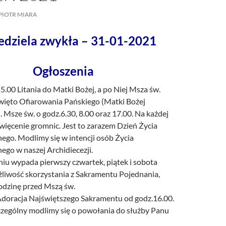
/UCeN8ciSo_a79igwmwNXx2qw
PIOTR MIARA
edziela zwykła – 31-01-2021
Ogłoszenia
15.00 Litania do Matki Bożej, a po Niej Msza św.
ięto Ofiarowania Pańskiego (Matki Bożej
 Msze św. o godz.6.30, 8.00 oraz 17.00. Na każdej
więcenie gromnic. Jest to zarazem Dzień Życia
go. Modlimy się w intencji osób Życia
go w naszej Archidiecezji.
iu wypada pierwszy czwartek, piątek i sobota
żliwość skorzystania z Sakramentu Pojednania,
godzinę przed Mszą św.
doracja Najświętszego Sakramentu od godz.16.00.
zególny modlimy się o powołania do służby Panu