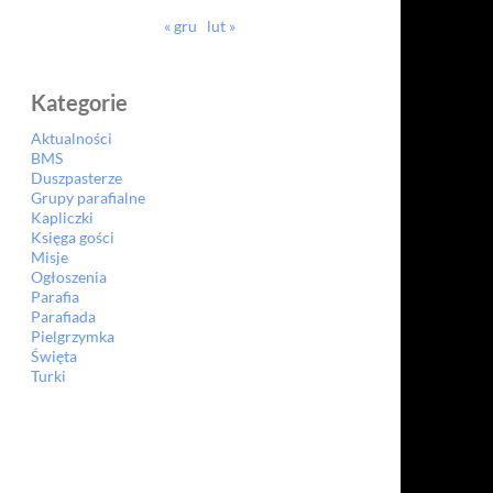
« gru
lut »
Kategorie
Aktualności
BMS
Duszpasterze
Grupy parafialne
Kapliczki
Księga gości
Misje
Ogłoszenia
Parafia
Parafiada
Pielgrzymka
Święta
Turki