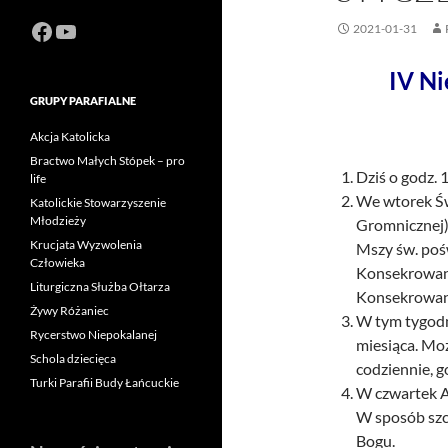
Facebook
https://www.youtube.com/channel
2021-01-31
IV Ni
GRUPY PARAFIALNE
Akcja Katolicka
Bractwo Małych Stópek – pro
Dziś o godz. 
life
We wtorek Św
Katolickie Stowarzyszenie
Młodzieży
Gromnicznej).
Krucjata Wyzwolenia
Mszy św. poś
Człowieka
Konsekrowane
Liturgiczna Służba Ołtarza
Konsekrowane
Żywy Różaniec
W tym tygodn
Rycerstwo Niepokalanej
miesiąca. Mo
Schola dziecięca
codziennie, 
Turki Parafii Budy Łańcuckie
W czwartek A
W sposób szc
Bogu.