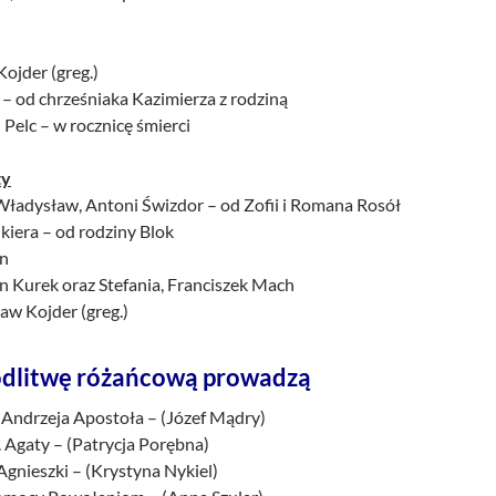
ojder (greg.)
c – od chrześniaka Kazimierza z rodziną
n Pelc – w rocznicę śmierci
ty
 Władysław, Antoni Świzdor – od Zofii i Romana Rosół
kiera – od rodziny Blok
an
an Kurek oraz Stefania, Franciszek Mach
aw Kojder (greg.)
dlitwę różańcową prowadzą
. Andrzeja Apostoła – (Józef Mądry)
 Agaty – (Patrycja Porębna)
 Agnieszki – (Krystyna Nykiel)