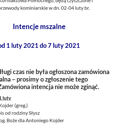
 Korniaktowa Północnego, będą czyszczone i
rzewody kominiarskie w dn. 02-04 luty br.
Intencje mszalne
od 1 luty 2021 do 7 luty 2021
ługi czas nie była ogłoszona zamówiona
alna – prosimy o zgłoszenie tego
Zamówiona intencja nie może zginąć.
1 luty
ojder (greg.)
is od rodziny Słysz
łog. Boże dla Antoniego Kojder