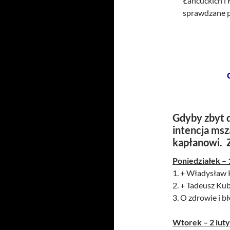
Łańcuckich i
sprawdzane p
Gdyby zbyt d
intencja msz
kapłanowi. 
Poniedziałek – 
1. + Władysław K
2. + Tadeusz Kub
3. O zdrowie i b
Wtorek – 2 luty