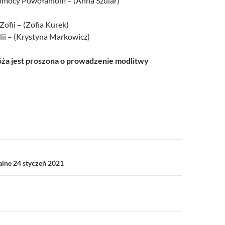
Pomocy Powołaniom – (Anna Szular)
Zofii – (Zofia Kurek)
lii – (Krystyna Markowicz)
a jest proszona o prowadzenie modlitwy
a
alne 24 styczeń 2021