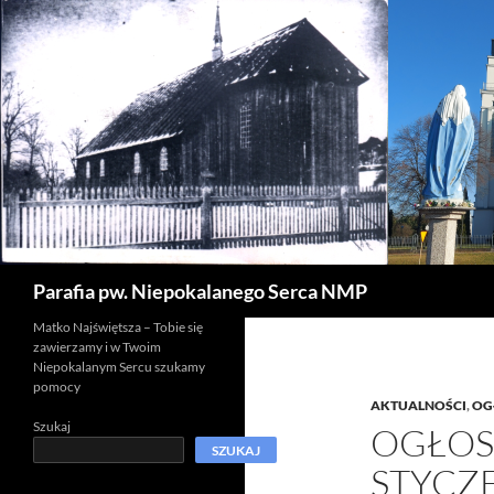
Szukaj
Parafia pw. Niepokalanego Serca NMP
Matko Najświętsza – Tobie się
zawierzamy i w Twoim
Niepokalanym Sercu szukamy
pomocy
AKTUALNOŚCI
,
OG
Szukaj
OGŁOS
SZUKAJ
STYCZ