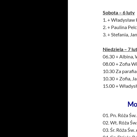
Sobota – 6 luty
1. + Władysław K
2. + Paulina Pel
3. + Stefania, Ja
Niedziela – 7 lu
06.30 + Albina,
08.00 + Zofia Wi
10.30 Za parafi
10.30 + Zofia, J
15.00 + Władysł
Mo
01. Pn. Róża Św
02. Wt. Róża Św.
03. Śr. Róża Św.