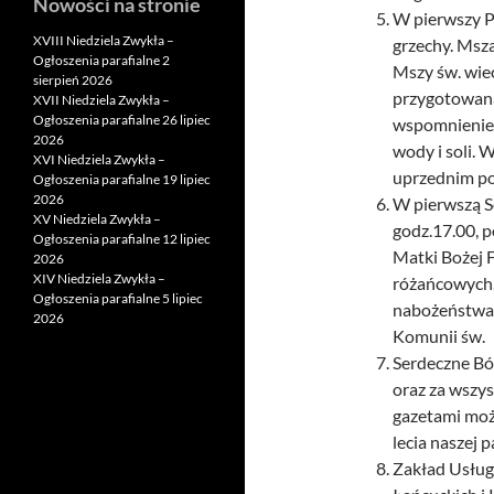
Nowości na stronie
W pierwszy P
XVIII Niedziela Zwykła –
grzechy. Msza
Ogłoszenia parafialne 2
Mszy św. wi
sierpień 2026
przygotowana
XVII Niedziela Zwykła –
Ogłoszenia parafialne 26 lipiec
wspomnienie w
2026
wody i soli. 
XVI Niedziela Zwykła –
uprzednim po
Ogłoszenia parafialne 19 lipiec
2026
W pierwszą S
XV Niedziela Zwykła –
godz.17.00, 
Ogłoszenia parafialne 12 lipiec
Matki Bożej F
2026
XIV Niedziela Zwykła –
różańcowych.
Ogłoszenia parafialne 5 lipiec
nabożeństwa d
2026
Komunii św.
Serdeczne Bóg
oraz za wszys
gazetami moż
lecia naszej pa
Zakład Usług