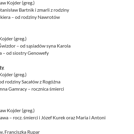
aw Kojder (greg.)
tanisław Bartnik i zmarli z rodziny
ikiera – od rodziny Nawrotów
ojder (greg.)
Świzdor – od sąsiadów syna Karola
ka – od siostry Genowefy
ty
ojder (greg.)
 od rodziny Sacałów z Rogóżna
Anna Gamracy – rocznica śmierci
aw Kojder (greg.)
wa – rocz. śmierci i Józef Kurek oraz Maria i Antoni
w, Franciszka Rupar