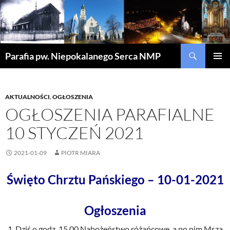
Szukaj
Parafia pw. Niepokalanego Serca NMP
PRZEJDŹ
MENU
DO
GŁÓWN
TREŚCI
AKTUALNOŚCI
,
OGŁOSZENIA
OGŁOSZENIA PARAFIALNE
10 STYCZEŃ 2021
2021-01-09
PIOTR MIARA
Święto Chrztu Pańskiego – 10-01-2021
Ogłoszenia
Dziś o godz. 15.00 Nabożeństwo różańcowe, a po nim Msza