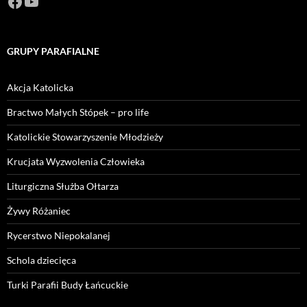
Facebook
https://www.youtube.com/channel/U
GRUPY PARAFIALNE
Akcja Katolicka
Bractwo Małych Stópek – pro life
Katolickie Stowarzyszenie Młodzieży
Krucjata Wyzwolenia Człowieka
Liturgiczna Służba Ołtarza
Żywy Różaniec
Rycerstwo Niepokalanej
Schola dziecięca
Turki Parafii Budy Łańcuckie