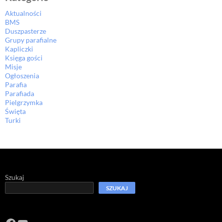
Aktualności
BMS
Duszpasterze
Grupy parafialne
Kapliczki
Księga gości
Misje
Ogłoszenia
Parafia
Parafiada
Pielgrzymka
Święta
Turki
Szukaj
SZUKAJ