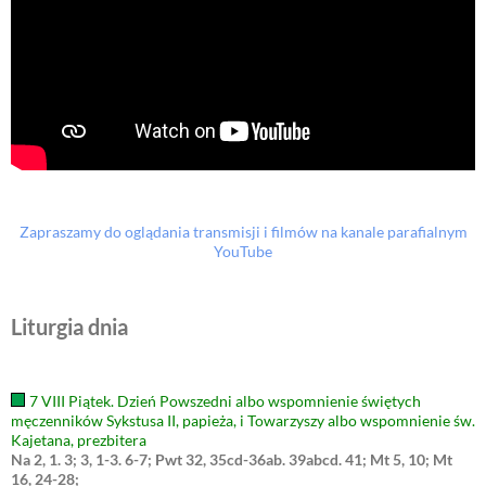
Zapraszamy do oglądania transmisji i filmów na kanale parafialnym
YouTube
Liturgia dnia
7 VIII Piątek. Dzień Powszedni albo wspomnienie świętych
męczenników Sykstusa II, papieża, i Towarzyszy albo wspomnienie św.
Kajetana, prezbitera
Na 2, 1. 3; 3, 1-3. 6-7; Pwt 32, 35cd-36ab. 39abcd. 41; Mt 5, 10; Mt
16, 24-28;