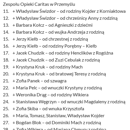
Zespołu Opieki Caritas w Przemyślu
11. + Władysław Świzdor – od rodziny Kojder z Korniaktowa
12. + Władysław Świzdor – od chrześnicy Anny z rodziną
13. + Barbara Kołcz – od Agnieszki z dziećmi
14. + Barbara Kołcz – od wujka Andrzeja z rodziną
15. + Jerzy Kiełb – od chrzestnej z rodziną
16. + Jerzy Kiełb – od rodziny Porębny – Kiełb
17. + Jacek Chudzik – od rodziny Henclików z Rogóżna
18. + Jacek Chudzik – od Zuzi Cebulak z rodziną
19. + Krystyna Kruk – od rodziny Mach
20. + Krystyna Kruk – od bratowej Teresy z rodziną
21. + Zofia Panek – od szwagra
22. + Maria Pelc – od wnuczki Krystyny z rodziną
23. + Weronika Drąg – od rodziny Wikiera
24. + Stanisława Węgrzyn – od wnuczki Magdaleny z rodziną
25. + Zofia Skiba – od wnuka Krzysztofa
26. + Maria, Tomasz, Stanisław, Władysław Kojder
27. + Bogdan Blok – od Dominiki Mach z rodziną
28. + Zofia Wikiera – od Mariana Chmury z rodziną