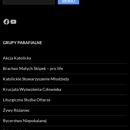
SZUKAJ
Facebook
https://www.youtube.com/channel/U
GRUPY PARAFIALNE
Akcja Katolicka
Bractwo Małych Stópek – pro life
Katolickie Stowarzyszenie Młodzieży
Krucjata Wyzwolenia Człowieka
Liturgiczna Służba Ołtarza
Żywy Różaniec
Rycerstwo Niepokalanej