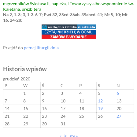
męczenników Sykstusa II, papieża, i Towarzyszy albo wspomnienie św.
Kajetana, prezbitera
Na 2, 1. 3; 3, 1-3. 6-7; Pwt 32, 35cd-36ab. 39abcd. 41; Mt 5, 10; Mt
16, 24-28;
Przejdź do
pełnej liturgii dnia
Historia wpisów
grudzień 2020
P
W
Ś
C
P
S
N
1
2
3
4
5
6
7
8
9
10
11
12
13
14
15
16
17
18
19
20
21
22
23
24
25
26
27
28
29
30
31
« lis
sty »