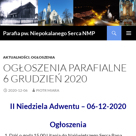
Szukaj
Parafia pw. Niepokalanego Serca NMP
PRZEJDŹ
MENU
DO
GŁÓWN
TREŚCI
AKTUALNOŚCI
,
OGŁOSZENIA
OGŁOSZENIA PARAFIALNE
6 GRUDZIEŃ 2020
2020-12-06
PIOTR MIARA
II Niedziela Adwentu – 06-12-2020
Ogłoszenia
Dziś o godz.15.00 Litania do Najświętszego Serca Pana