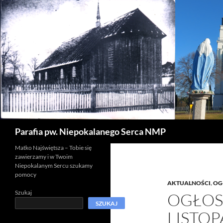
Szukaj
Parafia pw. Niepokalanego Serca NMP
Matko Najświętsza – Tobie się
zawierzamy i w Twoim
Niepokalanym Sercu szukamy
pomocy
AKTUALNOŚCI
,
OG
Szukaj
OGŁOS
SZUKAJ
LISTOP