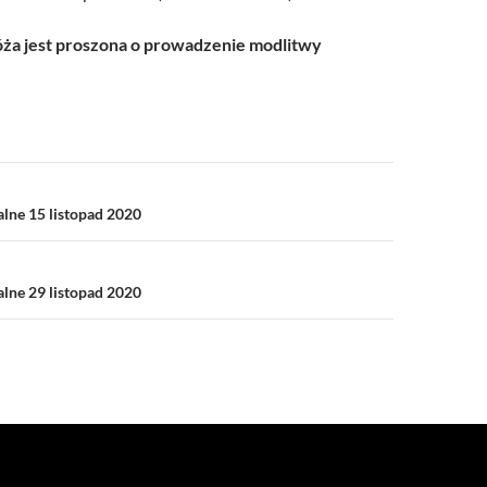
a jest proszona o prowadzenie modlitwy
a
alne 15 listopad 2020
alne 29 listopad 2020