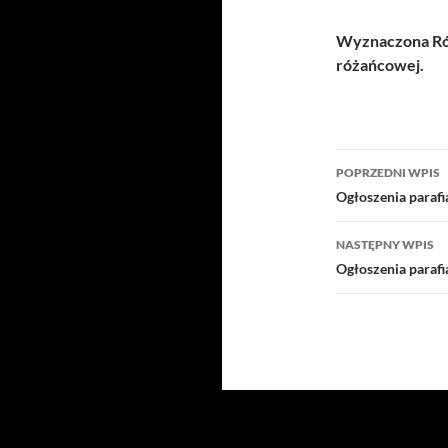
Wyznaczona Róż
różańcowej.
Nawigacj
POPRZEDNI WPIS
wpisu
Ogłoszenia parafi
NASTĘPNY WPIS
Ogłoszenia parafi