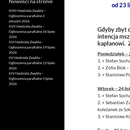
Nowości na stronie
od 23 
XVIII Niedziela Zwykła –
Ogłoszenia parafialne 2
sierpień 2026
XVII Niedziela Zwykła –
Gdyby zbyt d
Ogłoszenia parafialne 26 lipiec
intencja msz
2026
XVI Niedziela Zwykła –
kapłanowi. 
Ogłoszenia parafialne 19 lipiec
2026
Poniedziałek – 
XV Niedziela Zwykła –
1. + Stefan Socha
Ogłoszenia parafialne 12 lipiec
2. + Zofia Blok 
2026
XIV Niedziela Zwykła –
3. + Stanisław P
Ogłoszenia parafialne 5 lipiec
2026
Wtorek – 24 lis
1. + Stefan Socha
2. + Sebastian 
koleżanek ze S
3. + Stanisław 