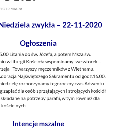
/UCeN8ciSo_a79igwmwNXx2qw
PIOTR MIARA
iedziela zwykła – 22-11-2020
Ogłoszenia
5.00 Litania do św. Józefa, a potem Msza św.
iu w liturgii Kościoła wspominamy; we wtorek –
rzeja i Towarzyszy, męczenników z Wietnamu.
doracja Najświętszego Sakramentu od godz.16.00.
 niedzielę rozpoczynamy tegoroczny czas Adwentu.
 zapłać dla osób sprzątających i strojących kościół
y składane na potrzeby parafii, w tym również dla
kościelnych.
Intencje mszalne