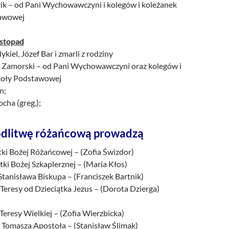
zik – od Pani Wychowawczyni i kolegów i koleżanek
tawowej
istopad
kiel, Józef Bar i zmarli z rodziny
n Zamorski – od Pani Wychowawczyni oraz kolegów i
zkoły Podstawowej
n;
ocha (greg.);
dlitwę różańcową prowadzą
tki Bożej Różańcowej – (Zofia Świzdor)
ki Bożej Szkaplerznej – (Maria Kłos)
 Stanisława Biskupa – (Franciszek Bartnik)
 Teresy od Dzieciątka Jezus – (Dorota Dzierga)
 Teresy Wielkiej – (Zofia Wierzbicka)
. Tomasza Apostoła – (Stanisław Ślimak)