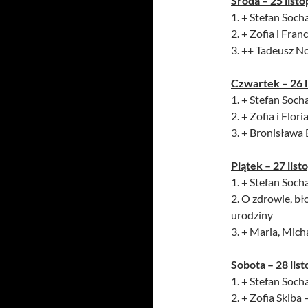
Środa – 25 list
1. + Stefan Socha
2. + Zofia i Fra
3. ++ Tadeusz N
Czwartek – 26 l
1. + Stefan Socha
2. + Zofia i Flori
3. + Bronisława
Piątek – 27 list
1. + Stefan Socha
2. O zdrowie, bł
urodziny
3. + Maria, Mic
Sobota – 28 lis
1. + Stefan Socha
2. + Zofia Skiba 