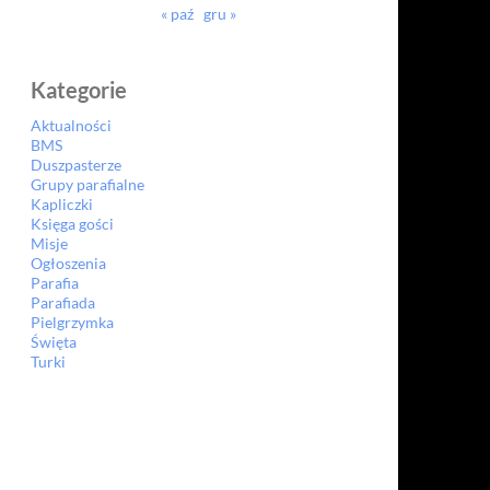
« paź
gru »
Kategorie
Aktualności
BMS
Duszpasterze
Grupy parafialne
Kapliczki
Księga gości
Misje
Ogłoszenia
Parafia
Parafiada
Pielgrzymka
Święta
Turki