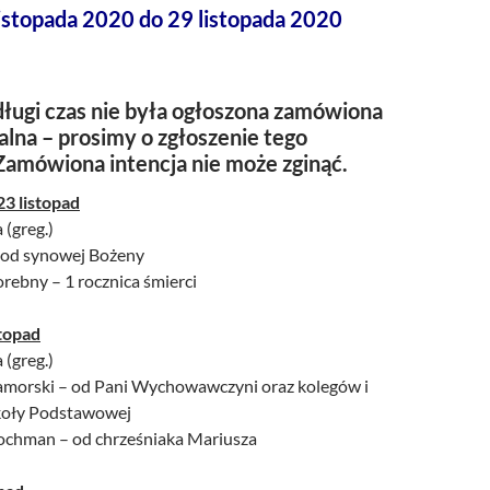
listopada 2020 do 29 listopada 2020
ługi czas nie była ogłoszona zamówiona
alna – prosimy o zgłoszenie tego
Zamówiona intencja nie może zginąć.
23 listopad
 (greg.)
– od synowej Bożeny
orebny – 1 rocznica śmierci
topad
 (greg.)
Zamorski – od Pani Wychowawczyni oraz kolegów i
zkoły Podstawowej
Kochman – od chrześniaka Mariusza