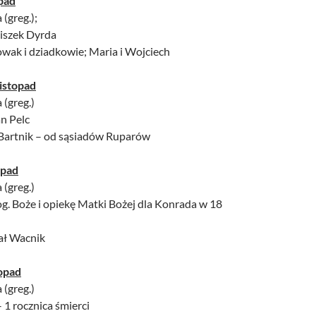
opad
 (greg.);
nciszek Dyrda
owak i dziadkowie; Maria i Wojciech
istopad
 (greg.)
an Pelc
 Bartnik – od sąsiadów Ruparów
opad
 (greg.)
og. Boże i opiekę Matki Bożej dla Konrada w 18
hał Wacnik
topad
 (greg.)
– 1 rocznica śmierci