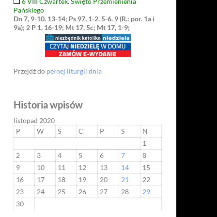
6 VIII Czwartek. Święto Przemienienia
Pańskiego
Dn 7, 9-10. 13-14; Ps 97, 1-2. 5-6. 9 (R.: por. 1a i
9a); 2 P 1, 16-19; Mt 17, 5c; Mt 17, 1-9;
Przejdź do
pełnej liturgii dnia
Historia wpisów
listopad 2020
P
W
Ś
C
P
S
N
1
2
3
4
5
6
7
8
9
10
11
12
13
14
15
16
17
18
19
20
21
22
23
24
25
26
27
28
29
30