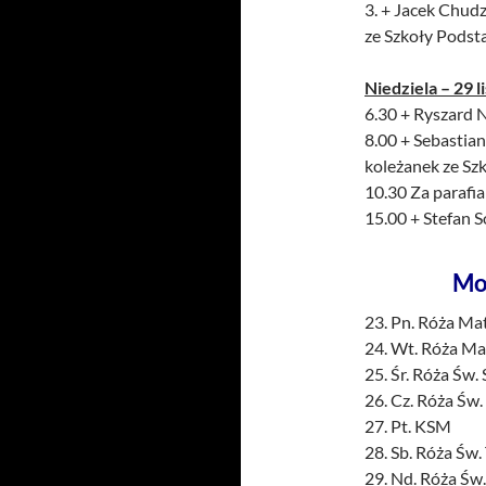
3. + Jacek Chud
ze Szkoły Pods
Niedziela – 29 l
6.30 + Ryszard Ny
8.00 + Sebastia
koleżanek ze S
10.30 Za parafia
15.00 + Stefan S
Mo
23. Pn. Róża Ma
24. Wt. Róża Mat
25. Śr. Róża Św.
26. Cz. Róża Św.
27. Pt. KSM
28. Sb. Róża Św.
29. Nd. Róża Św