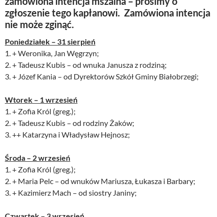
zamówiona intencja mszalna – prosimy o
zgłoszenie tego kapłanowi. Zamówiona intencja
nie może zginąć.
Poniedziałek – 31 sierpień
1. + Weronika, Jan Węgrzyn;
2. + Tadeusz Kubis – od wnuka Janusza z rodziną;
3. + Józef Kania – od Dyrektorów Szkół Gminy Białobrzegi;
Wtorek – 1 wrzesień
1. + Zofia Król (greg.);
2. + Tadeusz Kubis – od rodziny Żaków;
3. ++ Katarzyna i Władysław Hejnosz;
Środa – 2 wrzesień
1. + Zofia Król (greg.);
2. + Maria Pelc – od wnuków Mariusza, Łukasza i Barbary;
3. + Kazimierz Mach – od siostry Janiny;
Czwartek – 3 wrzesień