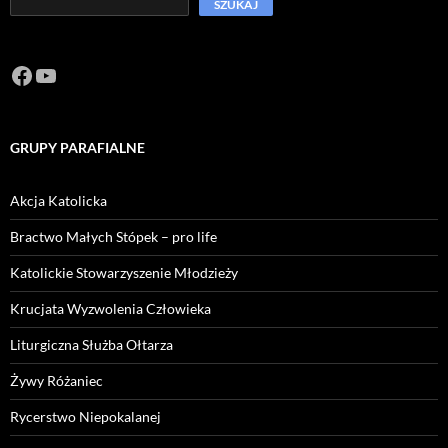
SZUKAJ
Facebook
https://www.youtube.com/channel/U
GRUPY PARAFIALNE
Akcja Katolicka
Bractwo Małych Stópek – pro life
Katolickie Stowarzyszenie Młodzieży
Krucjata Wyzwolenia Człowieka
Liturgiczna Służba Ołtarza
Żywy Różaniec
Rycerstwo Niepokalanej