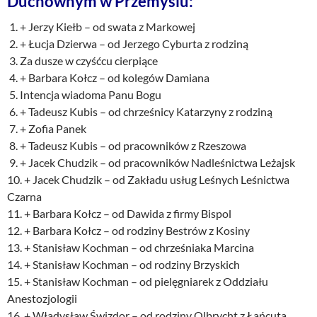
Duchownym w Przemyślu:
1. + Jerzy Kiełb – od swata z Markowej
2. + Łucja Dzierwa – od Jerzego Cyburta z rodziną
3. Za dusze w czyśćcu cierpiące
4. + Barbara Kołcz – od kolegów Damiana
5. Intencja wiadoma Panu Bogu
6. + Tadeusz Kubis – od chrześnicy Katarzyny z rodziną
7. + Zofia Panek
8. + Tadeusz Kubis – od pracowników z Rzeszowa
9. + Jacek Chudzik – od pracowników Nadleśnictwa Leżajsk
10. + Jacek Chudzik – od Zakładu usług Leśnych Leśnictwa
Czarna
11. + Barbara Kołcz – od Dawida z firmy Bispol
12. + Barbara Kołcz – od rodziny Bestrów z Kosiny
13. + Stanisław Kochman – od chrześniaka Marcina
14. + Stanisław Kochman – od rodziny Brzyskich
15. + Stanisław Kochman – od pielęgniarek z Oddziału
Anestozjologii
16. + Władysław Świzdor – od rodziny Olbrycht z Łańcuta