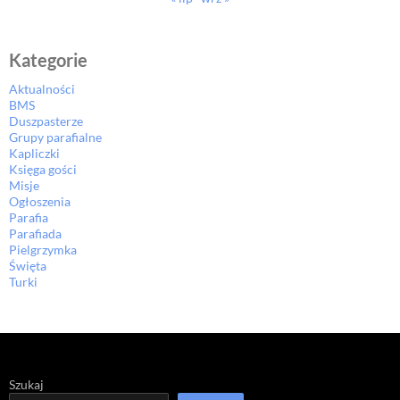
Kategorie
Aktualności
BMS
Duszpasterze
Grupy parafialne
Kapliczki
Księga gości
Misje
Ogłoszenia
Parafia
Parafiada
Pielgrzymka
Święta
Turki
Szukaj