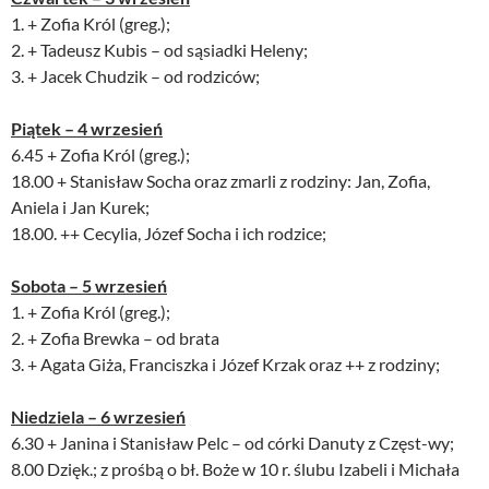
1. + Zofia Król (greg.);
2. + Tadeusz Kubis – od sąsiadki Heleny;
3. + Jacek Chudzik – od rodziców;
Piątek – 4 wrzesień
6.45 + Zofia Król (greg.);
18.00 + Stanisław Socha oraz zmarli z rodziny: Jan, Zofia,
Aniela i Jan Kurek;
18.00. ++ Cecylia, Józef Socha i ich rodzice;
Sobota – 5 wrzesień
1. + Zofia Król (greg.);
2. + Zofia Brewka – od brata
3. + Agata Giża, Franciszka i Józef Krzak oraz ++ z rodziny;
Niedziela – 6 wrzesień
6.30 + Janina i Stanisław Pelc – od córki Danuty z Częst-wy;
8.00 Dzięk.; z prośbą o bł. Boże w 10 r. ślubu Izabeli i Michała