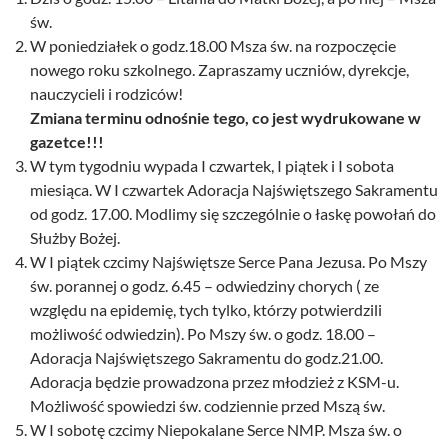
św.
W poniedziałek o godz.18.00 Msza św. na rozpoczęcie
nowego roku szkolnego. Zapraszamy uczniów, dyrekcje,
nauczycieli i rodziców!
Zmiana terminu odnośnie tego, co jest wydrukowane w
gazetce!!!
W tym tygodniu wypada I czwartek, I piątek i I sobota
miesiąca. W I czwartek Adoracja Najświętszego Sakramentu
od godz. 17.00. Modlimy się szczególnie o łaskę powołań do
Służby Bożej.
W I piątek czcimy Najświętsze Serce Pana Jezusa. Po Mszy
św. porannej o godz. 6.45 – odwiedziny chorych ( ze
względu na epidemię, tych tylko, którzy potwierdzili
możliwość odwiedzin). Po Mszy św. o godz. 18.00 –
Adoracja Najświętszego Sakramentu do godz.21.00.
Adoracja będzie prowadzona przez młodzież z KSM-u.
Możliwość spowiedzi św. codziennie przed Mszą św.
W I sobotę czcimy Niepokalane Serce NMP. Msza św. o