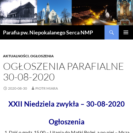
Szukaj
Parafia pw. Niepokalanego Serca NMP
PRZEJDŹ
MENU
DO
GŁÓWN
TREŚCI
AKTUALNOŚCI
,
OGŁOSZENIA
OGŁOSZENIA PARAFIALNE
30-08-2020
2020-08-30
PIOTR MIARA
XXII Niedziela zwykła – 30-08-2020
Ogłoszenia
Dziś o godz. 15.00 – Litania do Matki Bożej, a po niej – Msza