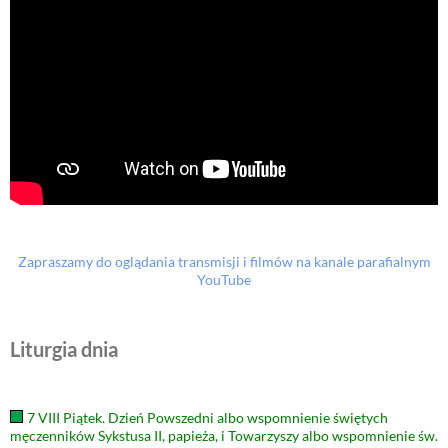
Zapraszamy do oglądania transmisji i filmów na kanale parafialnym
YouTube
Liturgia dnia
7 VIII Piątek. Dzień Powszedni albo wspomnienie świętych
męczenników Sykstusa II, papieża, i Towarzyszy albo wspomnienie św.