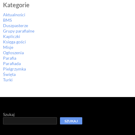
Kategorie
Aktualności
BMS
Duszpasterze
Grupy parafialne
Kapliczki
Księga gości
Misje
Ogłoszenia
Parafia
Parafiada
Pielgrzymka
Święta
Turki
Szukaj
SZUKAJ