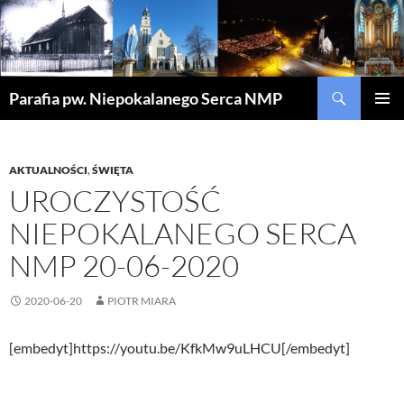
Szukaj
Parafia pw. Niepokalanego Serca NMP
PRZEJDŹ
MENU
DO
GŁÓWN
TREŚCI
AKTUALNOŚCI
,
ŚWIĘTA
UROCZYSTOŚĆ
NIEPOKALANEGO SERCA
NMP 20-06-2020
2020-06-20
PIOTR MIARA
[embedyt]https://youtu.be/KfkMw9uLHCU[/embedyt]