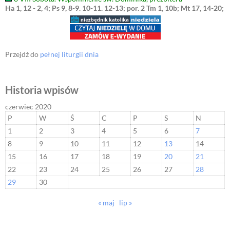
Ha 1, 12 - 2, 4; Ps 9, 8-9. 10-11. 12-13; por. 2 Tm 1, 10b; Mt 17, 14-20;
Przejdź do
pełnej liturgii dnia
Historia wpisów
czerwiec 2020
P
W
Ś
C
P
S
N
1
2
3
4
5
6
7
8
9
10
11
12
13
14
15
16
17
18
19
20
21
22
23
24
25
26
27
28
29
30
« maj
lip »