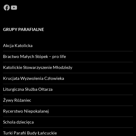
Facebook
https://www.youtube.com/channel/U
GRUPY PARAFIALNE
Akcja Katolicka
Bractwo Małych Stópek – pro life
Katolickie Stowarzyszenie Młodzieży
Krucjata Wyzwolenia Człowieka
Liturgiczna Służba Ołtarza
Żywy Różaniec
Rycerstwo Niepokalanej
Schola dziecięca
Turki Parafii Budy Łańcuckie