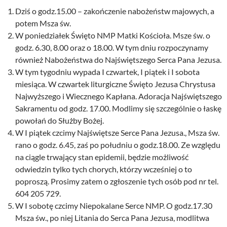
Dziś o godz.15.00 – zakończenie nabożeństw majowych, a
potem Msza św.
W poniedziałek Święto NMP Matki Kościoła. Msze św. o
godz. 6.30, 8.00 oraz o 18.00. W tym dniu rozpoczynamy
również Nabożeństwa do Najświętszego Serca Pana Jezusa.
W tym tygodniu wypada I czwartek, I piątek i I sobota
miesiąca. W czwartek liturgiczne Święto Jezusa Chrystusa
Najwyższego i Wiecznego Kapłana. Adoracja Najświętszego
Sakramentu od godz. 17.00. Modlimy się szczególnie o łaskę
powołań do Służby Bożej.
W I piątek czcimy Najświętsze Serce Pana Jezusa., Msza św.
rano o godz. 6.45, zaś po południu o godz.18.00. Ze względu
na ciągle trwający stan epidemii, będzie możliwość
odwiedzin tylko tych chorych, którzy wcześniej o to
poproszą. Prosimy zatem o zgłoszenie tych osób pod nr tel.
604 205 729.
W I sobotę czcimy Niepokalane Serce NMP. O godz.17.30
Msza św., po niej Litania do Serca Pana Jezusa, modlitwa