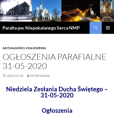
Szukaj
Parafia pw. Niepokalanego Serca NMP
PRZEJDŹ
MENU
DO
GŁÓWN
TREŚCI
AKTUALNOŚCI
,
OGŁOSZENIA
OGŁOSZENIA PARAFIALNE
31-05-2020
2020-05-30
PIOTR MIARA
Niedziela Zesłania Ducha Świętego –
31-05-2020
Ogłoszenia