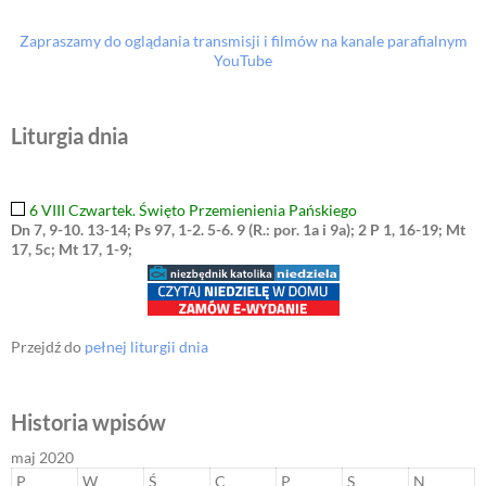
Zapraszamy do oglądania transmisji i filmów na kanale parafialnym
YouTube
Liturgia dnia
6 VIII Czwartek. Święto Przemienienia Pańskiego
Dn 7, 9-10. 13-14; Ps 97, 1-2. 5-6. 9 (R.: por. 1a i 9a); 2 P 1, 16-19; Mt
17, 5c; Mt 17, 1-9;
Przejdź do
pełnej liturgii dnia
Historia wpisów
maj 2020
P
W
Ś
C
P
S
N