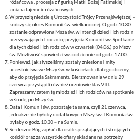
różańcowa , procesja z figurką Matki Bożej Fatimskiej i
zmiana tajemnic różańcowych.
W przyszłą niedzielę Uroczystość Trójcy Przenajświętszej –
kończy się okres Komunii św. wielkanocnej. O godz.10.30
zostanie odprawiona Msza św. w intencji dzieci i ich rodzin
przeżywających I rocznicę przyjęcia Komunii św. Spotkanie
dla tych dzieci i ich rodziców w czwartek (04.06.) po Mszy
św. Możliwość spowiedzi św. codziennie od godz. 17.00.
Ponieważ, jak słyszeliśmy, zostały zniesione limity
uczestnictwa we Mszy św. w kościołach, dlatego chcemy,
aby do przyjęcia Sakramentu Bierzmowania w dniu 29
czerwca przystąpili również uczniowie klas VIII.
Zapraszamy zatem tę młodzież i ich rodziców na spotkanie
w środę, po Mszy św.
Data I Komunii św. pozostaje ta sama, czyli 21 czerwca,
jednakże nie byłoby dodatkowych Mszy św. I Komunia św.
byłaby o godz. 10.30 – na Sumie.
Serdeczne Bóg zapłać dla osób sprzątających i strojących
kościół oraz za wszystkie ofiary składane na potrzeby