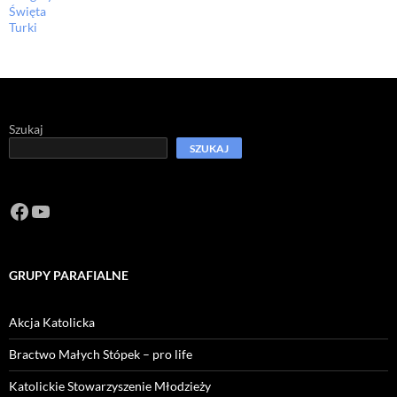
Święta
Turki
Szukaj
SZUKAJ
Facebook
https://www.youtube.com/channel/U
GRUPY PARAFIALNE
Akcja Katolicka
Bractwo Małych Stópek – pro life
Katolickie Stowarzyszenie Młodzieży