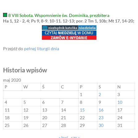
8 VIII Sobota. Wspomnienie św. Dominika, prezbitera
Ha 1, 12 - 2, 4; Ps 9, 8-9. 10-11. 12-13; por. 2 Tm 1, 10b; Mt 17, 14-20;
Przejdź do
pełnej liturgii dnia
Historia wpisów
maj 2020
P
W
Ś
C
P
S
N
1
2
3
4
5
6
7
8
9
10
11
12
13
14
15
16
17
18
19
20
21
22
23
24
25
26
27
28
29
30
31
« kwi
cze »