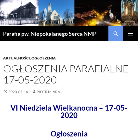
Szukaj
Parafia pw. Niepokalanego Serca NMP
PRZEJDŹ
MENU
DO
GŁÓWN
TREŚCI
AKTUALNOŚCI
,
OGŁOSZENIA
OGŁOSZENIA PARAFIALNE
17-05-2020
2020-05-16
PIOTR MIARA
VI Niedziela Wielkanocna – 17-05-
2020
Ogłoszenia