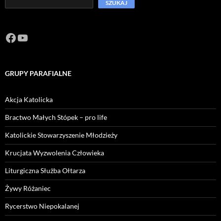
SZUKAJ
Facebook
https://www.youtube.com/channel/U
GRUPY PARAFIALNE
Akcja Katolicka
Bractwo Małych Stópek – pro life
Katolickie Stowarzyszenie Młodzieży
Krucjata Wyzwolenia Człowieka
Liturgiczna Służba Ołtarza
Żywy Różaniec
Rycerstwo Niepokalanej