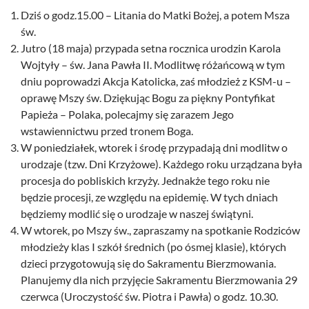
Dziś o godz.15.00 – Litania do Matki Bożej, a potem Msza
św.
Jutro (18 maja) przypada setna rocznica urodzin Karola
Wojtyły – św. Jana Pawła II. Modlitwę różańcową w tym
dniu poprowadzi Akcja Katolicka, zaś młodzież z KSM-u –
oprawę Mszy św. Dziękując Bogu za piękny Pontyfikat
Papieża – Polaka, polecajmy się zarazem Jego
wstawiennictwu przed tronem Boga.
W poniedziałek, wtorek i środę przypadają dni modlitw o
urodzaje (tzw. Dni Krzyżowe). Każdego roku urządzana była
procesja do pobliskich krzyży. Jednakże tego roku nie
będzie procesji, ze względu na epidemię. W tych dniach
będziemy modlić się o urodzaje w naszej świątyni.
W wtorek, po Mszy św., zapraszamy na spotkanie Rodziców
młodzieży klas I szkół średnich (po ósmej klasie), których
dzieci przygotowują się do Sakramentu Bierzmowania.
Planujemy dla nich przyjęcie Sakramentu Bierzmowania 29
czerwca (Uroczystość św. Piotra i Pawła) o godz. 10.30.