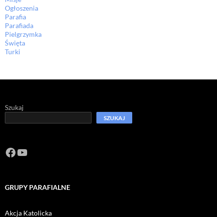
Ogłoszenia
Parafia
Parafiada
Pielgrzymka
Święta
Turki
Szukaj
SZUKAJ
Facebook
https://www.youtube.com/channel/U
GRUPY PARAFIALNE
Akcja Katolicka