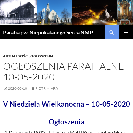
Szukaj
Parafia pw. Niepokalanego Serca NMP
PRZEJDŹ
MENU
DO
GŁÓWN
TREŚCI
AKTUALNOŚCI
,
OGŁOSZENIA
OGŁOSZENIA PARAFIALNE
10-05-2020
2020-05-10
PIOTR MIARA
V Niedziela Wielkanocna – 10-05-2020
Ogłoszenia
Dziś o godz.15.00 – Litania do Matki Bożej, a potem Msza