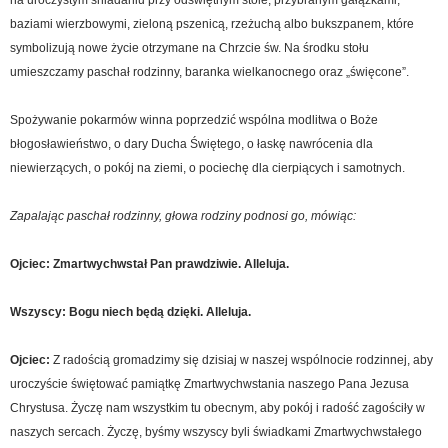
na uroczystym śniadaniu przy odświętnym stole, przybranym gałązkami,
baziami wierzbowymi, zieloną pszenicą, rzeżuchą albo bukszpanem, które
symbolizują nowe życie otrzymane na Chrzcie św. Na środku stołu
umieszczamy paschał rodzinny, baranka wielkanocnego oraz „święcone”.
Spożywanie pokarmów winna poprzedzić wspólna modlitwa o Boże
błogosławieństwo, o dary Ducha Świętego, o łaskę nawrócenia dla
niewierzących, o pokój na ziemi, o pociechę dla cierpiących i samotnych.
Zapalając paschał rodzinny, głowa rodziny podnosi go, mówiąc:
Ojciec: Zmartwychwstał Pan prawdziwie. Alleluja.
Wszyscy: Bogu niech będą dzięki. Alleluja.
Ojciec:
Z radością gromadzimy się dzisiaj w naszej wspólnocie rodzinnej, aby
uroczyście świętować pamiątkę Zmartwychwstania naszego Pana Jezusa
Chrystusa. Życzę nam wszystkim tu obecnym, aby pokój i radość zagościły w
naszych sercach. Życzę, byśmy wszyscy byli świadkami Zmartwychwstałego