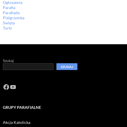
Ogłoszenia
Parafia
Parafiada
Pielgrzymka
Święta
Turki
Szukaj
SZUKAJ
Facebook
https://www.youtube.com/channel/U
GRUPY PARAFIALNE
Akcja Katolicka