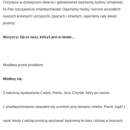
Chrystusa w dzisiejszym świecie i gdziekolwiek będziemy, byśmy oznajmiali,
że Pan rzeczywiście zmartwychwstał. Ogarnijmy myślą i sercem wszystkich
naszych krewnych i przyjaciół, żyjących i zmarłych, ogarnijmy cały świat i
prośmy:
Wszyscy: Ojcze nasz, któryś jest w niebie…
Modlitwa przed posiłkiem
Módlmy się.
Z radością wysławiamy Ciebie, Panie, Jezu Chryste, który po swoim
z zmartwychwstaniu ukazałeś się uczniom przy łamaniu chleba. Panie, bądź z
nami, kiedy z wdzięcznością spożywać będziemy te dary i dzisiaj w braciach