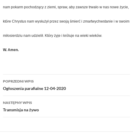
nam pokarm pochodzący z ziemi, spraw, aby zawsze trwało w nas nowe życie,
które Chrystus nam wysłużył przez swoją śmierć i zmartwychwstanie i w swoim
miłosierdziu nam udzielił. Który żyje i króluje na wieki wieków.
W. Amen.
Nawigacja
POPRZEDNI WPIS
wpisu
Ogłoszenia parafialne 12-04-2020
NASTĘPNY WPIS
Transmisja na żywo