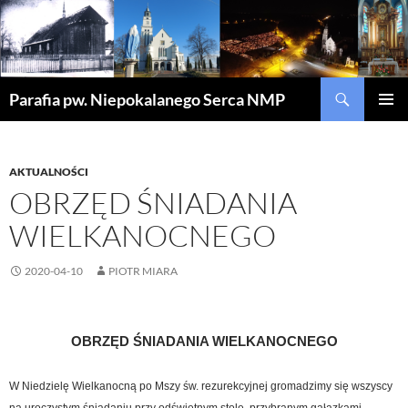
Szukaj
Parafia pw. Niepokalanego Serca NMP
PRZEJDŹ
MENU
DO
GŁÓWN
TREŚCI
AKTUALNOŚCI
OBRZĘD ŚNIADANIA
WIELKANOCNEGO
2020-04-10
PIOTR MIARA
OBRZĘD ŚNIADANIA WIELKANOCNEGO
W Niedzielę Wielkanocną po Mszy św. rezurekcyjnej gromadzimy się wszyscy