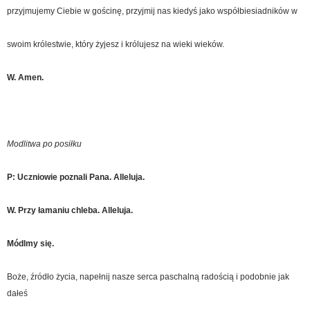
przyjmujemy Ciebie w gościnę, przyjmij nas kiedyś jako współbiesiadników w
swoim królestwie, który żyjesz i królujesz na wieki wieków.
W. Amen.
Modlitwa po posiłku
P: Uczniowie poznali Pana. Alleluja.
W. Przy łamaniu chleba. Alleluja.
Módlmy się.
Boże, źródło życia, napełnij nasze serca paschalną radością i podobnie jak
dałeś