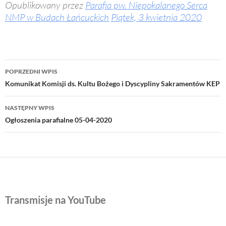
Opublikowany przez
Parafia pw. Niepokalanego Serca
NMP w Budach Łańcuckich
Piątek, 3 kwietnia 2020
Nawigacja
POPRZEDNI WPIS
wpisu
Komunikat Komisji ds. Kultu Bożego i Dyscypliny Sakramentów KEP
NASTĘPNY WPIS
Ogłoszenia parafialne 05-04-2020
Transmisje na YouTube