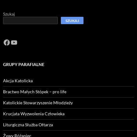
Szukaj
SZUKAJ
Facebook
https://www.youtube.com/channel/U
GRUPY PARAFIALNE
Akcja Katolicka
Bractwo Małych Stópek – pro life
Katolickie Stowarzyszenie Młodzieży
Krucjata Wyzwolenia Człowieka
Liturgiczna Służba Ołtarza
Żywy Różaniec