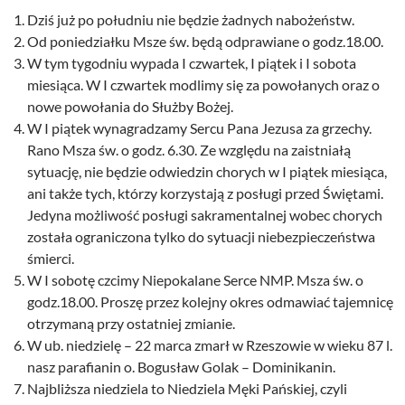
Dziś już po południu nie będzie żadnych nabożeństw.
Od poniedziałku Msze św. będą odprawiane o godz.18.00.
W tym tygodniu wypada I czwartek, I piątek i I sobota
miesiąca. W I czwartek modlimy się za powołanych oraz o
nowe powołania do Służby Bożej.
W I piątek wynagradzamy Sercu Pana Jezusa za grzechy.
Rano Msza św. o godz. 6.30. Ze względu na zaistniałą
sytuację, nie będzie odwiedzin chorych w I piątek miesiąca,
ani także tych, którzy korzystają z posługi przed Świętami.
Jedyna możliwość posługi sakramentalnej wobec chorych
została ograniczona tylko do sytuacji niebezpieczeństwa
śmierci.
W I sobotę czcimy Niepokalane Serce NMP. Msza św. o
godz.18.00. Proszę przez kolejny okres odmawiać tajemnicę
otrzymaną przy ostatniej zmianie.
W ub. niedzielę – 22 marca zmarł w Rzeszowie w wieku 87 l.
nasz parafianin o. Bogusław Golak – Dominikanin.
Najbliższa niedziela to Niedziela Męki Pańskiej, czyli