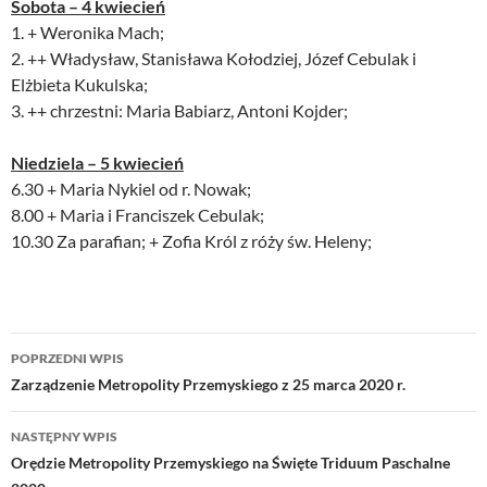
Sobota – 4 kwiecień
1. + Weronika Mach;
2. ++ Władysław, Stanisława Kołodziej, Józef Cebulak i
Elżbieta Kukulska;
3. ++ chrzestni: Maria Babiarz, Antoni Kojder;
Niedziela – 5 kwiecień
6.30 + Maria Nykiel od r. Nowak;
8.00 + Maria i Franciszek Cebulak;
10.30 Za parafian; + Zofia Król z róży św. Heleny;
Nawigacja
POPRZEDNI WPIS
wpisu
Zarządzenie Metropolity Przemyskiego z 25 marca 2020 r.
NASTĘPNY WPIS
Orędzie Metropolity Przemyskiego na Święte Triduum Paschalne