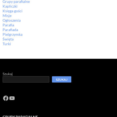
Grupy parafialne
Kapliczki
Księga gości
Misje
Ogłoszenia
Parafia
Parafiada
Pielgrzymka
Święta
Turki
Szukaj
SZUKAJ
Facebook
https://www.youtube.com/channel/U
GRUPY PARAFIALNE