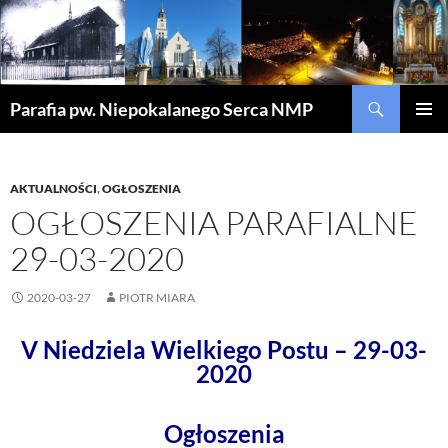
Szukaj
Parafia pw. Niepokalanego Serca NMP
PRZEJDŹ
MENU
DO
GŁÓWN
TREŚCI
AKTUALNOŚCI
,
OGŁOSZENIA
OGŁOSZENIA PARAFIALNE
29-03-2020
2020-03-27
PIOTR MIARA
V Niedziela Wielkiego Postu – 29-03-
2020
Ogłoszenia