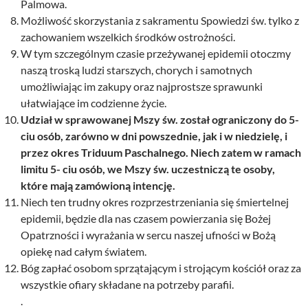
Palmowa.
Możliwość skorzystania z sakramentu Spowiedzi św. tylko z
zachowaniem wszelkich środków ostrożności.
W tym szczególnym czasie przeżywanej epidemii otoczmy
naszą troską ludzi starszych, chorych i samotnych
umożliwiając im zakupy oraz najprostsze sprawunki
ułatwiające im codzienne życie.
Udział w sprawowanej Mszy św. został ograniczony do 5-
ciu osób, zarówno w dni powszednie, jak i w niedzielę, i
przez okres Triduum Paschalnego. Niech zatem w ramach
limitu 5- ciu osób, we Mszy św. uczestniczą te osoby,
które mają zamówioną intencję.
Niech ten trudny okres rozprzestrzeniania się śmiertelnej
epidemii, będzie dla nas czasem powierzania się Bożej
Opatrzności i wyrażania w sercu naszej ufności w Bożą
opiekę nad całym światem.
Bóg zapłać osobom sprzątającym i strojącym kościół oraz za
wszystkie ofiary składane na potrzeby parafii.
.