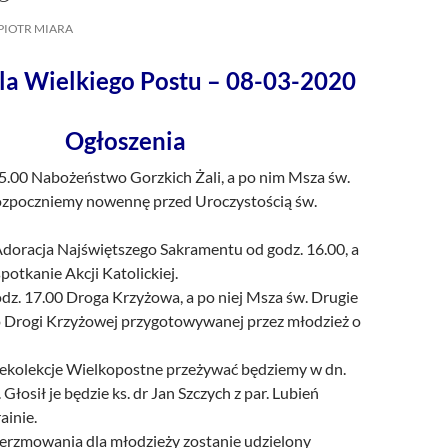
/UCeN8ciSo_a79igwmwNXx2qw
PIOTR MIARA
ela Wielkiego Postu – 08-03-2020
Ogłoszenia
15.00 Nabożeństwo Gorzkich Żali, a po nim Msza św.
zpoczniemy nowennę przed Uroczystością św.
doracja Najświętszego Sakramentu od godz. 16.00, a
potkanie Akcji Katolickiej.
dz. 17.00 Droga Krzyżowa, a po niej Msza św. Drugie
Drogi Krzyżowej przygotowywanej przez młodzież o
ekolekcje Wielkopostne przeżywać będziemy w dn.
 Głosił je będzie ks. dr Jan Szczych z par. Lubień
ainie.
erzmowania dla młodzieży zostanie udzielony