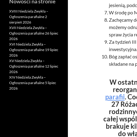
Nowości na stronie
jesienią, podc
XVIII Niedziela Zwykła –
W środę po M
Ogłoszenia parafialne 2
Zachęcamy do 
sierpień 2026
możemy odnal
XVII Niedziela Zwykła –
Ogłoszenia parafialne 26 lipiec
spraw życia re
2026
Za tydzień II
XVI Niedziela Zwykła –
inwestycyjna
Ogłoszenia parafialne 19 lipiec
2026
Bóg zapłać os
XV Niedziela Zwykła –
składane na p
Ogłoszenia parafialne 12 lipiec
2026
XIV Niedziela Zwykła –
W ostatn
Ogłoszenia parafialne 5 lipiec
reorgan
2026
parafii
. C
27 Różac
rodzinnyc
całej wspó
brakuje ki
do włą