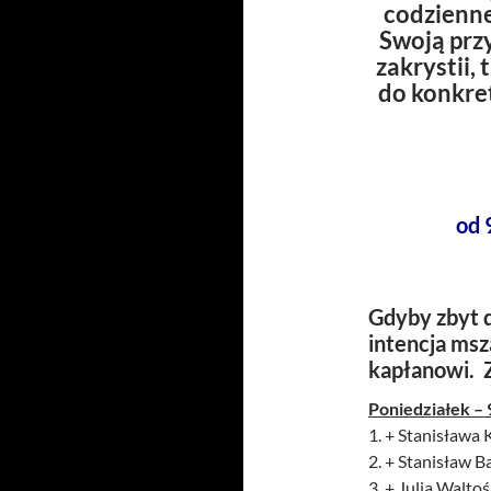
codzienne
Swoją prz
zakrystii,
do konkre
od 
Gdyby zbyt d
intencja msz
kapłanowi. 
Poniedziałek –
1. + Stanisława K
2. + Stanisław Ba
3. + Julia Waltoś