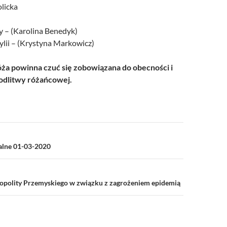
olicka
ny – (Karolina Benedyk)
cylii – (Krystyna Markowicz)
a powinna czuć się zobowiązana do obecności i
dlitwy różańcowej.
a
ialne 01-03-2020
opolity Przemyskiego w związku z zagrożeniem epidemią