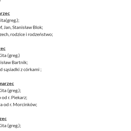
arzec
ita(greg.);
f, Jan, Stanisław Blok;
Czech, rodzice i rodzeństwo;
zec
ita (greg.)
nisław Bartnik;
d sąsiadki z córkami ;
marzec
ita (greg.);
 od r. Piekarz;
ra od r. Morcinków;
rzec
ita (greg.);