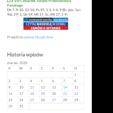
6 VIII Czwartek. Święto Przemienienia
Pańskiego
Dn 7, 9-10. 13-14; Ps 97, 1-2. 5-6. 9 (R.: por. 1a i
9a); 2 P 1, 16-19; Mt 17, 5c; Mt 17, 1-9;
Przejdź do
pełnej liturgii dnia
Historia wpisów
marzec 2020
P
W
Ś
C
P
S
N
1
2
3
4
5
6
7
8
9
10
11
12
13
14
15
16
17
18
19
20
21
22
23
24
25
26
27
28
29
30
31