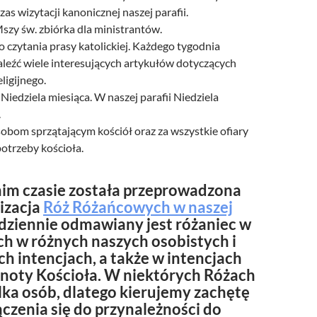
zas wizytacji kanonicznej naszej parafii.
szy św. zbiórka dla ministrantów.
czytania prasy katolickiej. Każdego tygodnia
eźć wiele interesujących artykułów dotyczących
ligijnego.
I Niedziela miesiąca. W naszej parafii Niedziela
.
obom sprzątającym kościół oraz za wszystkie ofiary
otrzeby kościoła.
im czasie została przeprowadzona
izacja
Róż Różańcowych w naszej
odziennie odmawiany jest różaniec w
h w różnych naszych osobistych i
h intencjach, a także w intencjach
lnoty Kościoła. W niektórych Różach
lka osób, dlatego kierujemy zachętę
czenia się do przynależności do