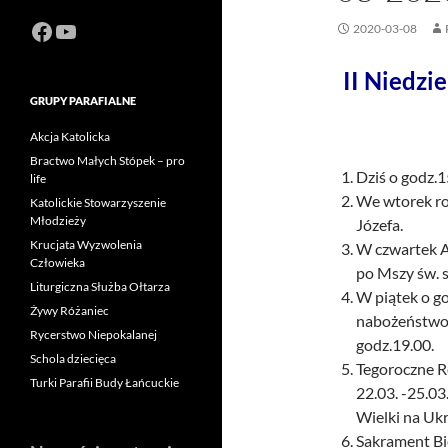
Facebook
https://www.youtube.com/channel
2020-03-08
II Niedzi
GRUPY PARAFIALNE
Akcja Katolicka
Bractwo Małych Stópek – pro
Dziś o godz.
life
We wtorek ro
Katolickie Stowarzyszenie
Młodzieży
Józefa.
Krucjata Wyzwolenia
W czwartek A
Człowieka
po Mszy św. s
Liturgiczna Służba Ołtarza
W piątek o go
Żywy Różaniec
nabożeństwo 
Rycerstwo Niepokalanej
godz.19.00.
Schola dziecięca
Tegoroczne R
Turki Parafii Budy Łańcuckie
22.03. -25.03.
Wielki na Ukr
Sakrament Bi