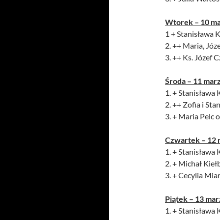
Wtorek – 10 m
1 + Stanisława K
2. ++ Maria, Józe
3. ++ Ks. Józef 
Środa – 11 mar
1. + Stanisława K
2. ++ Zofia i Sta
3. + Maria Pelc o
Czwartek – 12 
1. + Stanisława K
2. + Michał Kiełb
3. + Cecylia Mia
Piątek – 13 ma
1. + Stanisława K