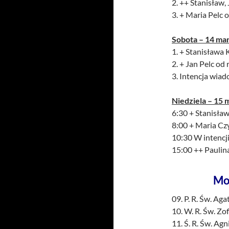
2. ++ Stanisław,
3. + Maria Pelc od
Sobota – 14 ma
1. + Stanisława K
2. + Jan Pelc od 
3. Intencja wia
Niedziela – 15 
6:30 + Stanisława
8:00 + Maria Cz
10:30 W intencji
15:00 ++ Paulina
Mo
09. P. R. Św. Ag
10. W. R. Św. Zof
11. Ś. R. Św. Agn