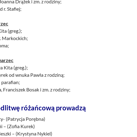
 Joanna Drążek i zm. z rodziny;
 r. Stafiej;
rzec
ita (greg.);
r. Markockich;
doma;
marzec
 Kita (greg.);
yrek od wnuka Pawła z rodziną;
 parafian;
, Franciszek Bosak i zm. z rodziny;
dlitwę różańcową prowadzą
aty- (Patrycja Porębna)
ii – (Zofia Kurek)
ieszki – (Krystyna Nykiel)