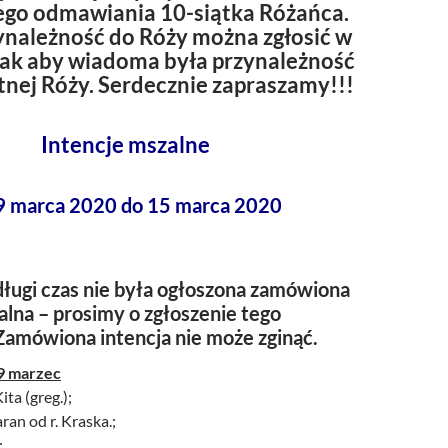
go odmawiania 10-siątka Różańca.
ynależność do Róży można zgłosić w
 tak aby wiadoma była przynależność
tnej Róży. Serdecznie zapraszamy!!!
Intencje mszalne
9 marca 2020 do 15 marca 2020
ługi czas nie była ogłoszona zamówiona
alna – prosimy o zgłoszenie tego
Zamówiona intencja nie może zginąć.
 9 marzec
ita (greg.);
ran od r. Kraska.;
;