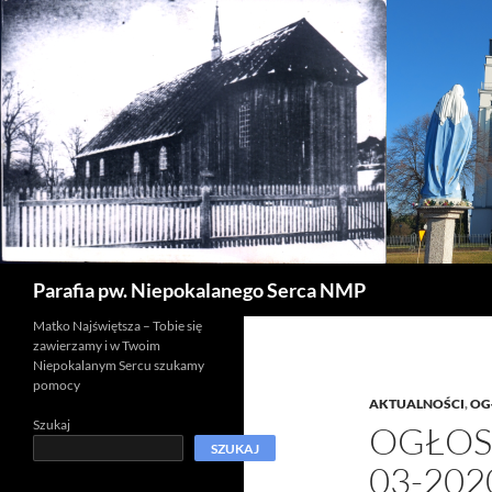
Szukaj
Parafia pw. Niepokalanego Serca NMP
Matko Najświętsza – Tobie się
zawierzamy i w Twoim
Niepokalanym Sercu szukamy
pomocy
AKTUALNOŚCI
,
OG
Szukaj
OGŁOSZ
SZUKAJ
03-202