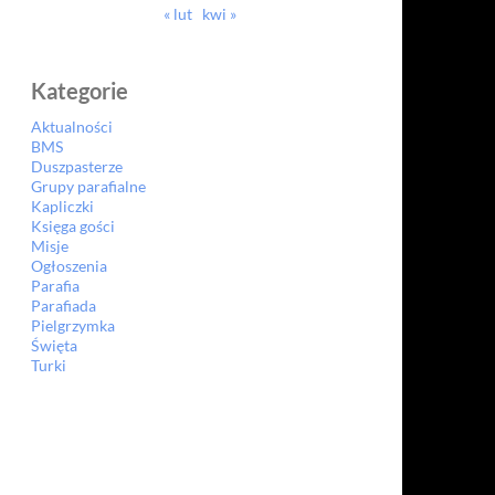
« lut
kwi »
Kategorie
Aktualności
BMS
Duszpasterze
Grupy parafialne
Kapliczki
Księga gości
Misje
Ogłoszenia
Parafia
Parafiada
Pielgrzymka
Święta
Turki