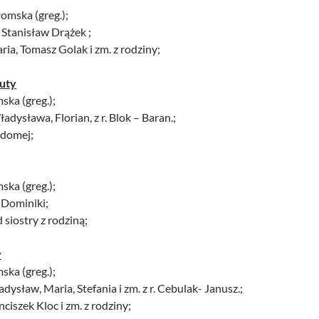
omska (greg.);
 Stanisław Drążek ;
ria, Tomasz Golak i zm. z rodziny;
luty
ska (greg.);
adysława, Florian, z r. Blok – Baran.;
adomej;
ska (greg.);
 Dominiki;
d siostry z rodziną;
y
ska (greg.);
adysław, Maria, Stefania i zm. z r. Cebulak- Janusz.;
nciszek Kloc i zm. z rodziny;