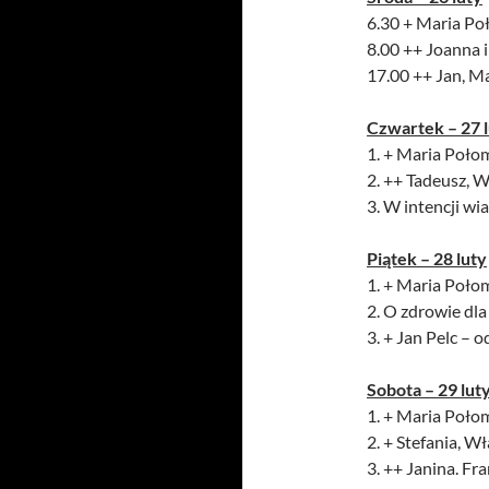
6.30 + Maria Poł
8.00 ++ Joanna i
17.00 ++ Jan, Ma
Czwartek – 27 
1. + Maria Połom
2. ++ Tadeusz, Wł
3. W intencji wi
Piątek – 28 luty
1. + Maria Połom
2. O zdrowie dla
3. + Jan Pelc – o
Sobota – 29 lut
1. + Maria Połom
2. + Stefania, Wł
3. ++ Janina. Fra