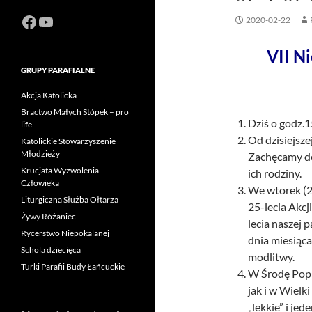
Facebook
https://www.youtube.com/channel
2020-02-22
VII N
GRUPY PARAFIALNE
Akcja Katolicka
Bractwo Małych Stópek – pro
Dziś o godz.
life
Od dzisiejsze
Katolickie Stowarzyszenie
Młodzieży
Zachęcamy do
Krucjata Wyzwolenia
ich rodziny.
Człowieka
We wtorek (
Liturgiczna Służba Ołtarza
25-lecia Akcj
Żywy Różaniec
lecia naszej 
Rycerstwo Niepokalanej
dnia miesiąc
Schola dziecięca
modlitwy.
Turki Parafii Budy Łańcuckie
W Środę Popi
jak i w Wielki
„lekkie” i jed