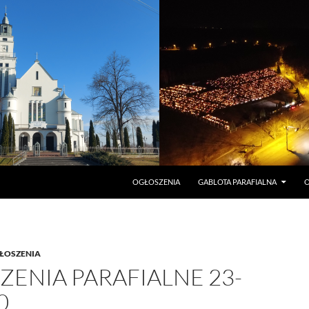
PRZEJDŹ DO TREŚCI
OGŁOSZENIA
GABLOTA PARAFIALNA
O
ŁOSZENIA
ENIA PARAFIALNE 23-
0