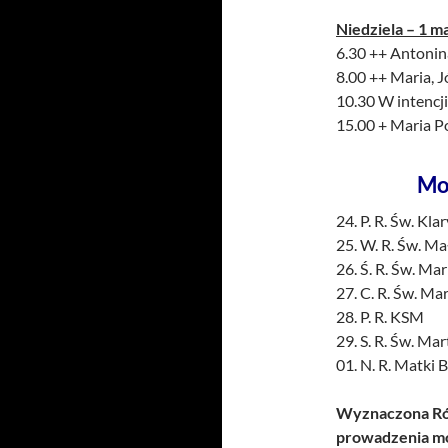
Niedziela – 1 m
6.30 ++ Antonina
8.00 ++ Maria, J
10.30 W intencji
15.00 + Maria P
Mo
24. P. R. Św. Kla
25. W. R. Św. Ma
26. Ś. R. Św. Mar
27. C. R. Św. Ma
28. P. R. KSM
29. S. R. Św. Ma
01. N. R. Matki B
Wyznaczona Róż
prowadzenia mo