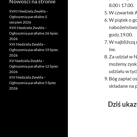
Nowości na stronie
8.00 i 17.00.
XVIII Niedziela Zwykła –
W czwartek A
Ogłoszenia parafialne 2
W piątek o go
sierpień 2026
nabożeństwo 
XVII Niedziela Zwykła –
Ogłoszenia parafialne 26 lipiec
godz.19.00.
2026
W najbliższą 
XVI Niedziela Zwykła –
św.
Ogłoszenia parafialne 19 lipiec
2026
Za udział w 
XV Niedziela Zwykła –
możemy zyska
Ogłoszenia parafialne 12 lipiec
udziału w ty
2026
XIV Niedziela Zwykła –
Bóg zapłać os
Ogłoszenia parafialne 5 lipiec
składane na p
2026
Dziś ukaz