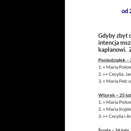
od 
Gdyby zbyt d
intencja msz
kapłanowi. 
Poniedziałek – 
1. + Maria Połom
2. ++ Cecylia, J
3. + Maria Pelc 
Wtorek – 25 lu
1. + Maria Połom
2. + Maria Kojde
3. ++ Cecylia i 
Środa – 26 luty