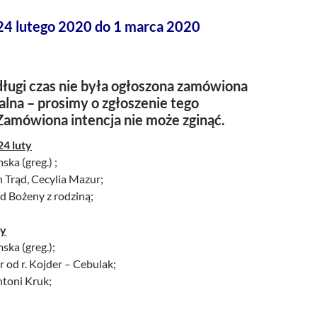
24 lutego 2020 do 1 marca 2020
ługi czas nie była ogłoszona zamówiona
alna – prosimy o zgłoszenie tego
Zamówiona intencja nie może zginąć.
24 luty
ska (greg.) ;
an Trąd, Cecylia Mazur;
od Bożeny z rodziną;
ty
ska (greg.);
r od r. Kojder – Cebulak;
Antoni Kruk;