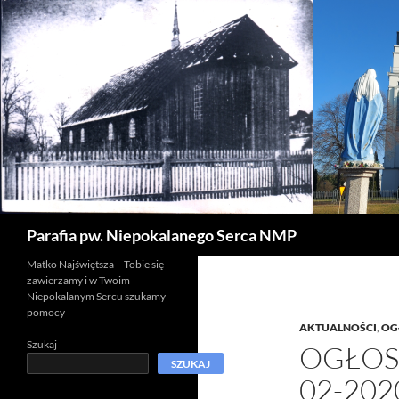
Szukaj
Parafia pw. Niepokalanego Serca NMP
Matko Najświętsza – Tobie się
zawierzamy i w Twoim
Niepokalanym Sercu szukamy
pomocy
AKTUALNOŚCI
,
OG
Szukaj
OGŁOSZ
SZUKAJ
02-202