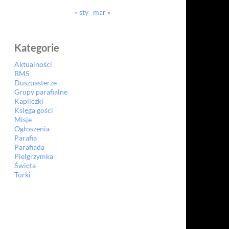
« sty
mar »
Kategorie
Aktualności
BMS
Duszpasterze
Grupy parafialne
Kapliczki
Księga gości
Misje
Ogłoszenia
Parafia
Parafiada
Pielgrzymka
Święta
Turki