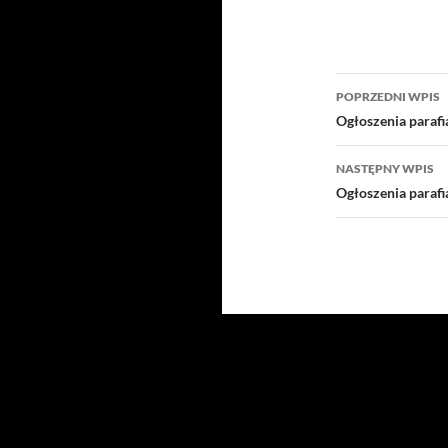
Nawigacj
POPRZEDNI WPIS
wpisu
Ogłoszenia paraf
NASTĘPNY WPIS
Ogłoszenia paraf