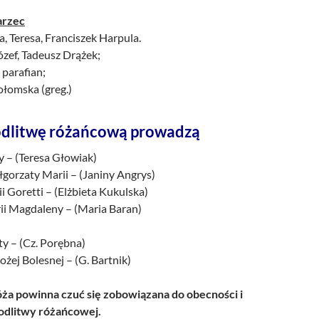
arzec
, Teresa, Franciszek Harpula.
ózef, Tadeusz Drążek;
 parafian;
ołomska (greg.)
dlitwę różańcową prowadzą
ry – (Teresa Głowiak)
łgorzaty Marii – (Janiny Angrys)
ii Goretti – (Elżbieta Kukulska)
rii Magdaleny – (Maria Baran)
rty – (Cz. Porębna)
ożej Bolesnej – (G. Bartnik)
a powinna czuć się zobowiązana do obecności i
dlitwy różańcowej.