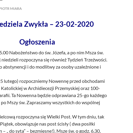
/UCeN8ciSo_a79igwmwNXx2qw
PIOTR MIARA
iedziela Zwykła – 23-02-2020
Ogłoszenia
15.00 Nabożeństwo do św. Józefa, a po nim Msza św.
j niedzieli rozpoczyna się również Tydzień Trzeźwości.
 abstynencji i do modlitwy za osoby uzależnione i
25 lutego) rozpoczniemy Nowennę przed obchodami
i Katolickiej w Archidiecezji Przemyskiej oraz 100-
parafii. Ta Nowenna będzie odprawiana 25-go każdego
a po Mszy św. Zapraszamy wszystkich do wspólnej
elcową rozpoczyna się Wielki Post. W tym dniu, tak
 Piątek, obowiązuje nas post ścisły ( dwa posiłki
en – „ do syta” – bezmięsne!). Msze św. o godz. 6.30,