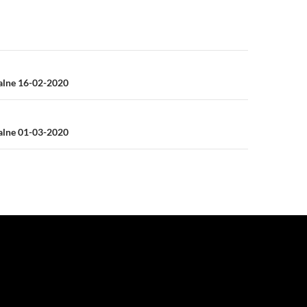
a
ialne 16-02-2020
ialne 01-03-2020