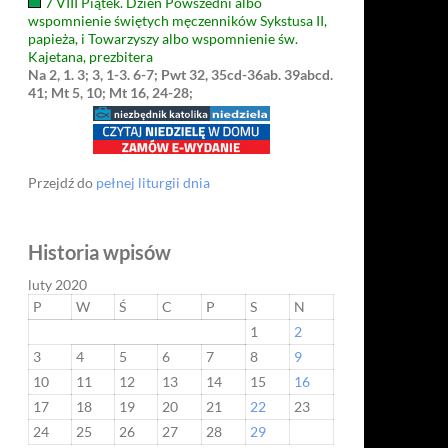
7 VIII Piątek. Dzień Powszedni albo
wspomnienie świętych męczenników Sykstusa II,
papieża, i Towarzyszy albo wspomnienie św.
Kajetana, prezbitera
Na 2, 1. 3; 3, 1-3. 6-7; Pwt 32, 35cd-36ab. 39abcd.
41; Mt 5, 10; Mt 16, 24-28;
Przejdź do
pełnej liturgii dnia
Historia wpisów
luty 2020
P
W
Ś
C
P
S
N
1
2
3
4
5
6
7
8
9
10
11
12
13
14
15
16
17
18
19
20
21
22
23
24
25
26
27
28
29