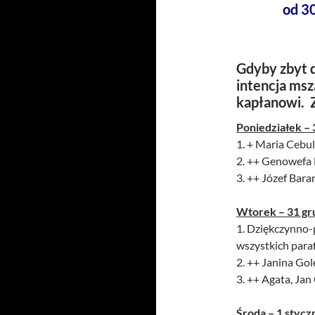
od 30
Gdyby zbyt d
intencja msz
kapłanowi. 
Poniedziałek – 
1. + Maria Cebul
2. ++ Genowefa 
3. ++ Józef Baran
Wtorek – 31 gr
1. Dziękczynno-p
wszystkich paraf
2. ++ Janina Gole
3. ++ Agata, Jan
Środa – 1 stycz