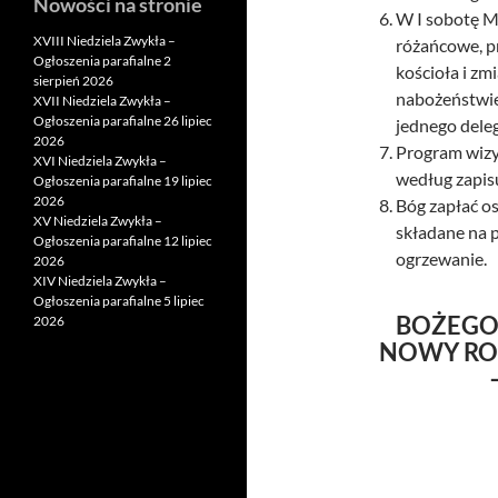
Nowości na stronie
W I sobotę M
XVIII Niedziela Zwykła –
różańcowe, pr
Ogłoszenia parafialne 2
kościoła i z
sierpień 2026
nabożeństwie 
XVII Niedziela Zwykła –
Ogłoszenia parafialne 26 lipiec
jednego deleg
2026
Program wizy
XVI Niedziela Zwykła –
według zapisu
Ogłoszenia parafialne 19 lipiec
2026
Bóg zapłać os
XV Niedziela Zwykła –
składane na 
Ogłoszenia parafialne 12 lipiec
ogrzewanie.
2026
XIV Niedziela Zwykła –
Ogłoszenia parafialne 5 lipiec
BOŻEGO
2026
NOWY RO