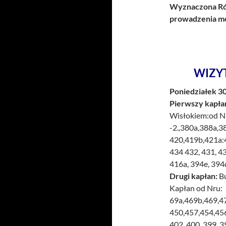
Wyznaczona Róż
prowadzenia mo
WIZY
Poniedziałek 30
Pierwszy kapła
Wisłokiem:od Nr
-2.,380a,388a,3
420,419b,421a:
434 432, 431, 43
416a, 394e, 394d
Drugi kapłan:
Bu
Kapłan od Nru:
69a,469b,469,4
450,457,454,456a
402, 400, 399, 3