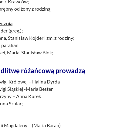
 od r. Krawców;
orębny od żony z rodziną;
ycznia
der (greg.);
a, Stanisław Kojder i zm. z rodziny;
 parafian
zef, Maria, Stanisław Blok;
dlitwę różańcową prowadzą
dwigi Królowej – Halina Dyrda
igi Śląskiej -Maria Bester
tarzyny – Anna Kurek
nna Szular;
rii Magdaleny – (Maria Baran)