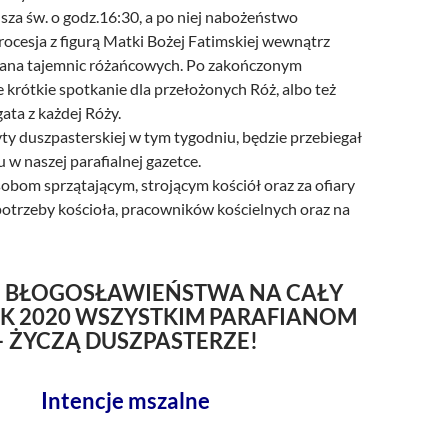
sza św. o godz.16:30, a po niej nabożeństwo
ocesja z figurą Matki Bożej Fatimskiej wewnątrz
miana tajemnic różańcowych. Po zakończonym
krótkie spotkanie dla przełożonych Róż, albo też
ata z każdej Róży.
ty duszpasterskiej w tym tygodniu, będzie przebiegał
 w naszej parafialnej gazetce.
obom sprzątającym, strojącym kościół oraz za ofiary
potrzeby kościoła, pracowników kościelnych oraz na
 BŁOGOSŁAWIEŃSTWA NA CAŁY
K 2020 WSZYSTKIM PARAFIANOM
– ŻYCZĄ DUSZPASTERZE!
Intencje mszalne