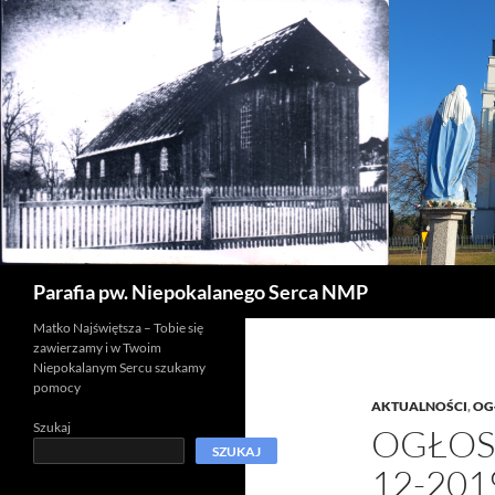
Szukaj
Parafia pw. Niepokalanego Serca NMP
Matko Najświętsza – Tobie się
zawierzamy i w Twoim
Niepokalanym Sercu szukamy
pomocy
AKTUALNOŚCI
,
OG
Szukaj
OGŁOSZ
SZUKAJ
12-201