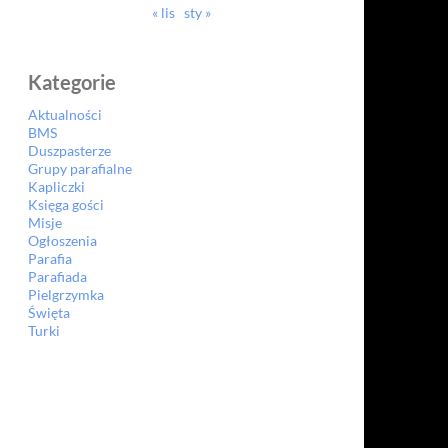
« lis
sty »
Kategorie
Aktualności
BMS
Duszpasterze
Grupy parafialne
Kapliczki
Księga gości
Misje
Ogłoszenia
Parafia
Parafiada
Pielgrzymka
Święta
Turki