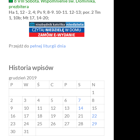
8 VIII Sobota. Wspomnienie św. Dominika,
prezbitera
Ha 1, 12 - 2, 4; Ps 9, 8-9. 10-11. 12-13; por. 2 Tm
1, 10b; Mt 17, 14-20;
Przejdź do
pełnej liturgii dnia
Historia wpisów
grudzień 2019
P
W
Ś
C
P
S
N
1
2
3
4
5
6
7
8
9
10
11
12
13
14
15
16
17
18
19
20
21
22
23
24
25
26
27
28
29
30
31