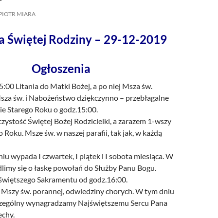
/UCeN8ciSo_a79igwmwNXx2qw
PIOTR MIARA
a Świętej Rodziny – 29-12-2019
Ogłoszenia
5:00 Litania do Matki Bożej, a po niej Msza św.
za św. i Nabożeństwo dziękczynno – przebłagalne
ie Starego Roku o godz.15:00.
ystość Świętej Bożej Rodzicielki, a zarazem 1-wszy
Roku. Msze św. w naszej parafii, tak jak, w każdą
u wypada I czwartek, I piątek i I sobota miesiąca. W
limy się o łaskę powołań do Służby Panu Bogu.
świętszego Sakramentu od godz.16:00.
o Mszy św. porannej, odwiedziny chorych. W tym dniu
zególny wynagradzamy Najświętszemu Sercu Pana
echy.