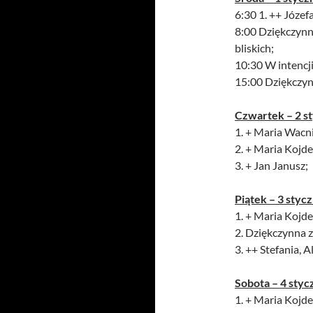
6:30 1. ++ Józef
8:00 Dziękczynna
bliskich;
10:30 W intencji
15:00 Dziękczynna
Czwartek – 2 s
1. + Maria Wacni
2. + Maria Kojder
3. + Jan Janusz;
Piątek – 3 stycz
1. + Maria Kojder
2. Dziękczynna z
3. ++ Stefania, Al
Sobota – 4 styc
1. + Maria Kojder