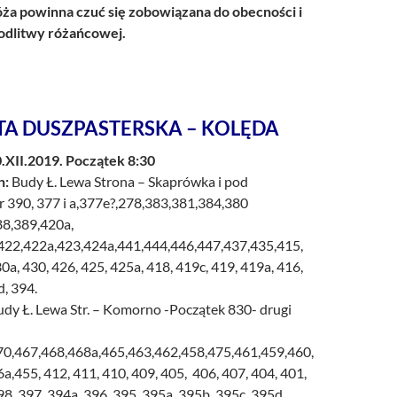
a powinna czuć się zobowiązana do obecności i
dlitwy różańcowej.
TA DUSZPASTERSKA – KOLĘDA
.XII.2019. Początek 8:30
n:
Budy Ł. Lewa Strona – Skaprówka i pod
 390, 377 i a,377e?,278,383,381,384,380
88,389,420a,
422,422a,423,424a,441,444,446,447,437,435,415,
0a, 430, 426, 425, 425a, 418, 419c, 419, 419a, 416,
, 394.
dy Ł. Lewa Str. – Komorno -Początek 830- drugi
70,467,468,468a,465,463,462,458,475,461,459,460,
,455, 412, 411, 410, 409, 405, 406, 407, 404, 401,
98, 397, 394a, 396, 395, 395a, 395b, 395c, 395d,