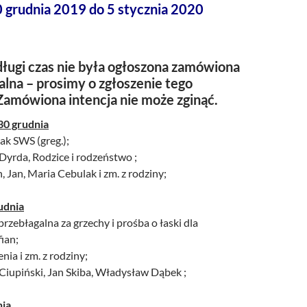
 grudnia 2019 do 5 stycznia 2020
ługi czas nie była ogłoszona zamówiona
alna – prosimy o zgłoszenie tego
Zamówiona intencja nie może zginąć.
30 grudnia
ak SWS (greg.);
Dyrda, Rodzice i rodzeństwo ;
, Jan, Maria Cebulak i zm. z rodziny;
udnia
rzebłagalna za grzechy i prośba o łaski dla
ian;
nia i zm. z rodziny;
 Ciupiński, Jan Skiba, Władysław Dąbek ;
nia