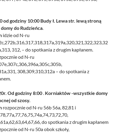
0 od godziny 10:00 Budy ł. Lewa str. lewą stroną
e domy do Rudzieńca
.
n
idzie od N-ru
2c,272b,316,317,318,317a,319a,320,321,322,323,32
,313, 312, – do spotkania z drugim kapłanem.
zpocznie od N-ru
07e,307c,306,396a,305c,305b,
1a,331, 308,309,310,312a – do spotkania z
anem.
0r. Od godziny 8:00
.
Korniaktów -wszystkie domy
ocnej od szosy.
n
rozpocznie od N-ru 56b 56a, 82,81 i
,78,77a,77,76,75,74a,74,73,72,70,
,61a,62,63,64,67,66, do spotkania z drugim kapłanem
zpocznie od N-ru 50a obok szkoły,