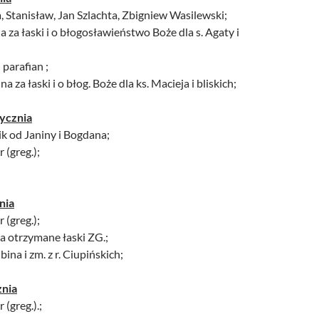
a, Stanisław, Jan Szlachta, Zbigniew Wasilewski;
 za łaski i o błogosławieństwo Boże dla s. Agaty i
 parafian ;
 za łaski i o błog. Boże dla ks. Macieja i bliskich;
tycznia
k od Janiny i Bogdana;
 (greg.);
nia
 (greg.);
a otrzymane łaski ZG.;
bina i zm. z r. Ciupińskich;
znia
 (greg.).;