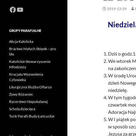
Facebook
https://www.youtube.com/channel
2019-12-29
Niedziel
GRUPY PARAFIALNE
Akcja Katolicka
Bractwo Małych Stópek – pro
Dziś o godz.1
life
We wtorek Ms
Katolickie Stowarzyszenie
Młodzieży
na zakończen
Krucjata Wyzwolenia
W środę Urocz
Człowieka
dzień Nowego 
Liturgiczna Służba Ołtarza
niedzielę.
Żywy Różaniec
W tym tygodni
Rycerstwo Niepokalanej
czwartek mod
Schola dziecięca
Adoracja Naj
Turki Parafii Budy Łańcuckie
W I piątek p
w sposób szc
Jezusa za grz