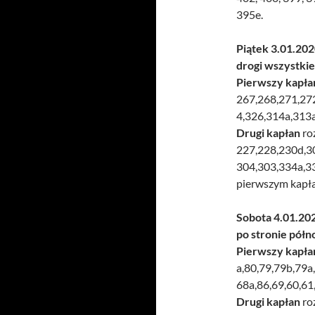
395e.
Piątek 3.01.202
drogi wszystki
Pierwszy kapła
267,268,271,27
4,326,314a,313a
Drugi kapłan
ro
227,228,230d,3
304,303,334a,33
pierwszym kapł
Sobota 4.01.202
po stronie półn
Pierwszy kapła
a,80,79,79b,79a
68a,86,69,60,61
Drugi kapłan
ro