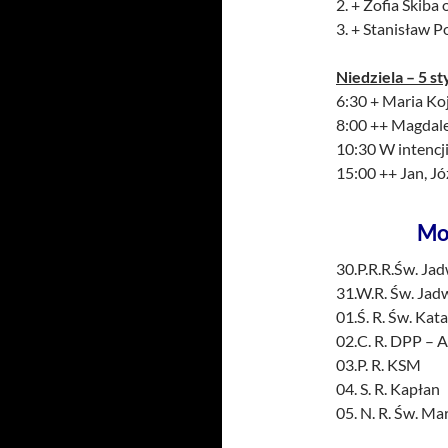
2. + Zofia Skiba
3. + Stanisław P
Niedziela – 5 st
6:30 + Maria Koj
8:00 ++ Magdalen
10:30 W intencji
15:00 ++ Jan, Jó
Mo
30.P.R.R.Św. Ja
31.W.R. Św. Jadw
01.Ś. R. Św. Ka
02.C. R. DPP – A
03.P. R. KSM
04. S. R. Kapłan
05. N. R. Św. Ma