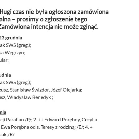
ługi czas nie była ogłoszona zamówiona
alna – prosimy o zgłoszenie tego
Zamówiona intencja nie może zginąć.
23 grudnia
ak SWS (greg.);
resa Węgrzyn;
ular;
udnia
ak SWS (greg.);
deusz, Stanisław Świzdor, Józef Olejarka;
eusz, Władysław Benedyk ;
nia
cji Parafian /P/; 2. ++ Edward Porębny, Cecylia
 Ewa Porębna od s. Teresy z rodziną; /E/; 4. +
pak;/R/