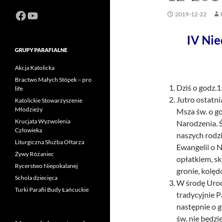
Facebook
https://www.youtube.com/channel
2019-12-22
IV Ni
GRUPY PARAFIALNE
Akcja Katolicka
Bractwo Małych Stópek – pro
Dziś o godz.1
life
Jutro ostatni
Katolickie Stowarzyszenie
Młodzieży
Msza św. o go
Krucjata Wyzwolenia
Narodzenia. 
Człowieka
naszych rodz
Liturgiczna Służba Ołtarza
Ewangelii o 
Żywy Różaniec
opłatkiem, s
Rycerstwo Niepokalanej
gronie, kolę
Schola dziecięca
W środę Uroc
Turki Parafii Budy Łańcuckie
tradycyjnie P
następnie o 
św. nie będzie