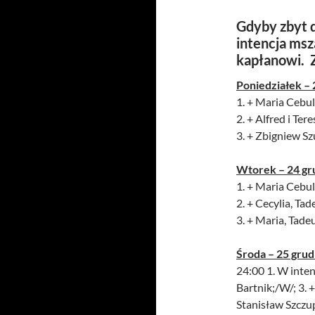
Gdyby zbyt d
intencja msz
kapłanowi. 
Poniedziałek – 
1. + Maria Cebul
2. + Alfred i Te
3. + Zbigniew Sz
Wtorek – 24 gr
1. + Maria Cebul
2. + Cecylia, Ta
3. + Maria, Tad
Środa – 25 grud
24:00 1. W inten
Bartnik;/W/; 3. +
Stanisław Szczu