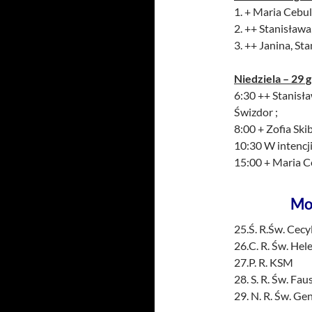
1. + Maria Cebul
2. ++ Stanisława
3. ++ Janina, St
Niedziela – 29 
6:30 ++ Stanisł
Świzdor ;
8:00 + Zofia Ski
10:30 W intencji
15:00 + Maria C
Mo
25.Ś. R.Św. Cecy
26.C. R. Św. Hel
27.P. R. KSM
28. S. R. Św. Fa
29. N. R. Św. G