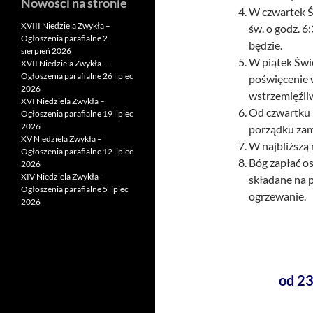
Nowości na stronie
W czwartek Ś
XVIII Niedziela Zwykła –
św. o godz. 6
Ogłoszenia parafialne 2
będzie.
sierpień 2026
W piątek Świę
XVII Niedziela Zwykła –
Ogłoszenia parafialne 26 lipiec
poświęcenie 
2026
wstrzemięźli
XVI Niedziela Zwykła –
Od czwartku 
Ogłoszenia parafialne 19 lipiec
2026
porządku zam
XV Niedziela Zwykła –
W najbliższą
Ogłoszenia parafialne 12 lipiec
Bóg zapłać os
2026
XIV Niedziela Zwykła –
składane na 
Ogłoszenia parafialne 5 lipiec
ogrzewanie.
2026
od 23