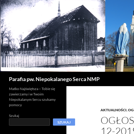
Szukaj
Parafia pw. Niepokalanego Serca NMP
Matko Najświętsza – Tobie się
zawierzamy i w Twoim
Niepokalanym Sercu szukamy
pomocy
AKTUALNOŚCI
,
OG
Szukaj
OGŁOSZ
SZUKAJ
12-201