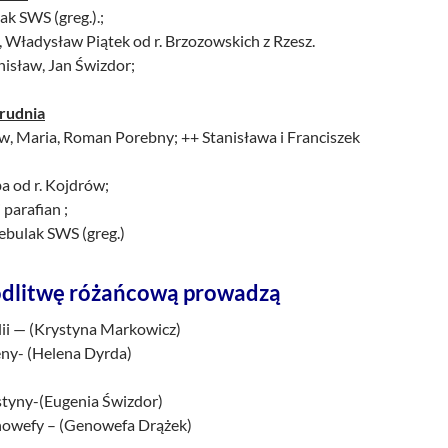
ak SWS (greg.).;
, Władysław Piątek od r. Brzozowskich z Rzesz.
anisław, Jan Świzdor;
grudnia
aw, Maria, Roman Porebny; ++ Stanisława i Franciszek
ba od r. Kojdrów;
 parafian ;
ebulak SWS (greg.)
dlitwę różańcową prowadzą
lii — (Krystyna Markowicz)
eny- (Helena Dyrda)
ustyny-(Eugenia Świzdor)
enowefy – (Genowefa Drążek)