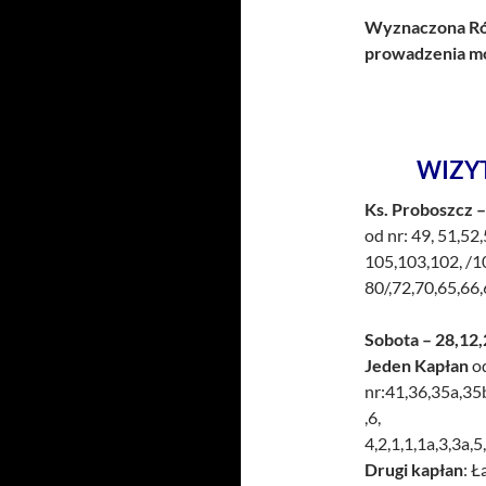
Wyznaczona Róż
prowadzenia mo
WIZY
Ks. Proboszcz –
od nr: 49, 51,52
105,103,102, /1
80/,72,70,65,66,
Sobota – 28,12,
Jeden Kapłan
o
nr:41,36,35a,35
,6,
4,2,1,1,1a,3,3a,
Drugi kapłan
: Ł