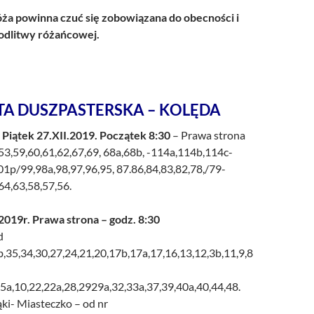
a powinna czuć się zobowiązana do obecności i
dlitwy różańcowej.
TA DUSZPASTERSKA – KOLĘDA
 Piątek 27.XII.2019. Początek 8:30
– Prawa strona
,53,59,60,61,62,67,69, 68a,68b, -114a,114b,114c-
01p/99,98a,98,97,96,95, 87.86,84,83,82,78,/79-
64,63,58,57,56.
2019r. Prawa strona – godz. 8:30
d
b,35,34,30,27,24,21,20,17b,17a,17,16,13,12,3b,11,9,8
5,5a,10,22,22a,28,2929a,32,33a,37,39,40a,40,44,48.
ąki- Miasteczko – od nr