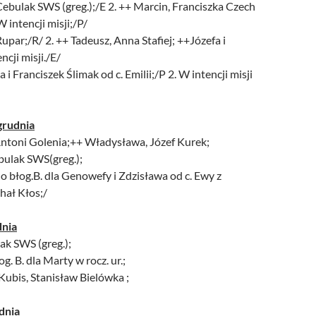
Cebulak SWS (greg.);/E 2. ++ Marcin, Franciszka Czech
W intencji misji;/P/
Rupar;/R/ 2. ++ Tadeusz, Anna Stafiej; ++Józefa i
ncji misji./E/
 i Franciszek Ślimak od c. Emilii;/P 2. W intencji misji
grudnia
Antoni Golenia;++ Władysława, Józef Kurek;
bulak SWS(greg.);
i o błog.B. dla Genowefy i Zdzisława od c. Ewy z
chał Kłos;/
dnia
ak SWS (greg.);
og. B. dla Marty w rocz. ur.;
 Kubis, Stanisław Bielówka ;
dnia