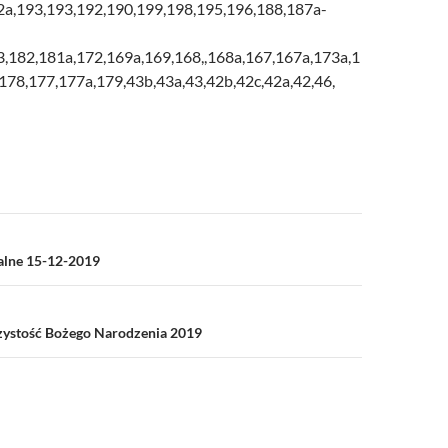
2a,193,193,192,190,199,198,195,196,188,187a-
3,182,181a,172,169a,169,168,,168a,167,167a,173a,1
178,177,177a,179,43b,43a,43,42b,42c,42a,42,46,
a
ialne 15-12-2019
zystość Bożego Narodzenia 2019