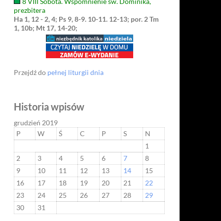
8 VIII Sobota. Wspomnienie św. Dominika,
prezbitera
Ha 1, 12 - 2, 4; Ps 9, 8-9. 10-11. 12-13; por. 2 Tm
1, 10b; Mt 17, 14-20;
Przejdź do
pełnej liturgii dnia
Historia wpisów
grudzień 2019
P
W
Ś
C
P
S
N
1
2
3
4
5
6
7
8
9
10
11
12
13
14
15
16
17
18
19
20
21
22
23
24
25
26
27
28
29
30
31