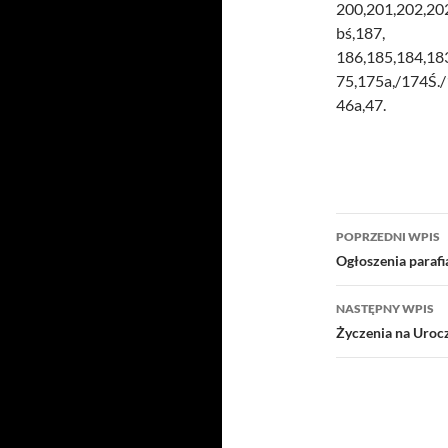
200,201,202,20
bś,187,
186,185,184,18
75,175a,/174Ś./
46a,47.
Nawigacj
POPRZEDNI WPIS
wpisu
Ogłoszenia paraf
NASTĘPNY WPIS
Życzenia na Uroc