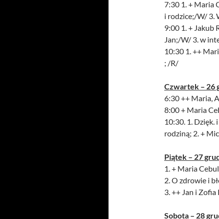
7:30 1. + Maria 
i rodzice;/W/ 3. 
9:00 1. + Jakub 
Jan;/W/ 3. w inte
10:30 1. ++ Maria
; /R/
Czwartek – 26 
6:30 ++ Maria, 
8:00 + Maria Ce
10:30. 1. Dzięk. 
rodziną; 2. + Mi
Piątek – 27 gru
1. + Maria Cebul
2. O zdrowie i bł
3. ++ Jan i Zofia
Sobota – 28 gru