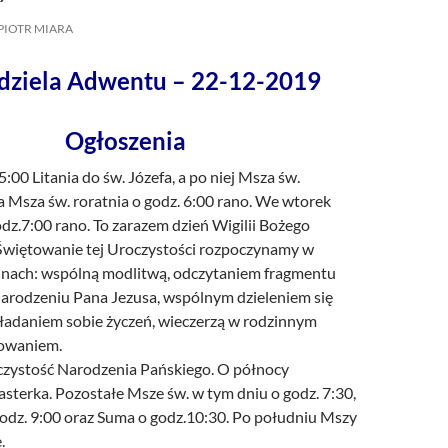
/UCeN8ciSo_a79igwmwNXx2qw
PIOTR MIARA
edziela Adwentu – 22-12-2019
Ogłoszenia
5:00 Litania do św. Józefa, a po niej Msza św.
a Msza św. roratnia o godz. 6:00 rano. We wtorek
dz.7:00 rano. To zarazem dzień Wigilii Bożego
Świętowanie tej Uroczystości rozpoczynamy w
inach: wspólną modlitwą, odczytaniem fragmentu
Narodzeniu Pana Jezusa, wspólnym dzieleniem się
kładaniem sobie życzeń, wieczerzą w rodzinnym
dowaniem.
zystość Narodzenia Pańskiego. O północy
asterka. Pozostałe Msze św. w tym dniu o godz. 7:30,
godz. 9:00 oraz Suma o godz.10:30. Po południu Mszy
.