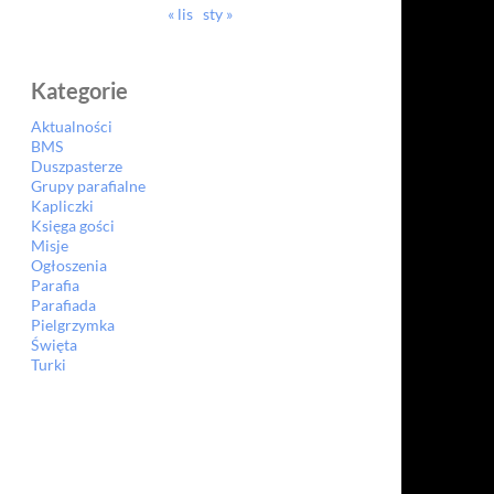
« lis
sty »
Kategorie
Aktualności
BMS
Duszpasterze
Grupy parafialne
Kapliczki
Księga gości
Misje
Ogłoszenia
Parafia
Parafiada
Pielgrzymka
Święta
Turki