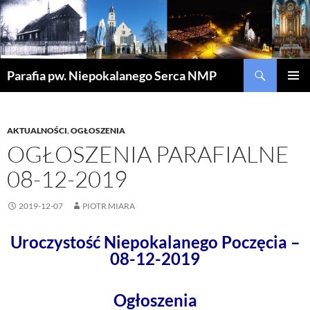
Szukaj
Parafia pw. Niepokalanego Serca NMP
PRZEJDŹ
MENU
DO
GŁÓWN
TREŚCI
AKTUALNOŚCI
,
OGŁOSZENIA
OGŁOSZENIA PARAFIALNE
08-12-2019
2019-12-07
PIOTR MIARA
Uroczystość Niepokalanego Poczęcia –
08-12-2019
Ogłoszenia