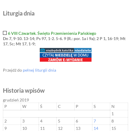
Liturgia dnia
6 VIII Czwartek. Święto Przemienienia Pańskiego
Dn 7, 9-10. 13-14; Ps 97, 1-2. 5-6. 9 (R.: por. 1a i 9a); 2 P 1, 16-19; Mt
17, 5c; Mt 17, 1-9;
Przejdź do
pełnej liturgii dnia
Historia wpisów
grudzień 2019
P
W
Ś
C
P
S
N
1
2
3
4
5
6
7
8
9
10
11
12
13
14
15