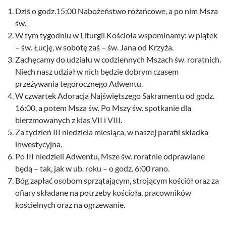
Dziś o godz.15:00 Nabożeństwo różańcowe, a po nim Msza
św.
W tym tygodniu w Liturgii Kościoła wspominamy: w piątek
– św. Łucję, w sobotę zaś – św. Jana od Krzyża.
Zachęcamy do udziału w codziennych Mszach św. roratnich.
Niech nasz udział w nich będzie dobrym czasem
przeżywania tegorocznego Adwentu.
W czwartek Adoracja Najświętszego Sakramentu od godz.
16:00, a potem Msza św. Po Mszy św. spotkanie dla
bierzmowanych z klas VII i VIII.
Za tydzień III niedziela miesiąca, w naszej parafii składka
inwestycyjna.
Po III niedzieli Adwentu, Msze św. roratnie odprawiane
będą – tak, jak w ub. roku – o godz. 6:00 rano.
Bóg zapłać osobom sprzątającym, strojącym kościół oraz za
ofiary składane na potrzeby kościoła, pracowników
kościelnych oraz na ogrzewanie.