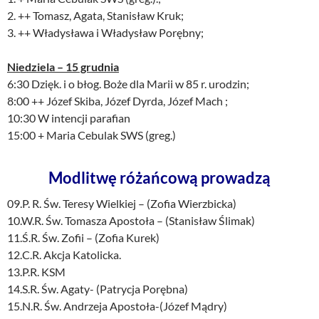
2. ++ Tomasz, Agata, Stanisław Kruk;
3. ++ Władysława i Władysław Porębny;
Niedziela – 15 grudnia
6:30 Dzięk. i o błog. Boże dla Marii w 85 r. urodzin;
8:00 ++ Józef Skiba, Józef Dyrda, Józef Mach ;
10:30 W intencji parafian
15:00 + Maria Cebulak SWS (greg.)
Modlitwę różańcową prowadzą
09.P. R. Św. Teresy Wielkiej – (Zofia Wierzbicka)
10.W.R. Św. Tomasza Apostoła – (Stanisław Ślimak)
11.Ś.R. Św. Zofii – (Zofia Kurek)
12.C.R. Akcja Katolicka.
13.P.R. KSM
14.S.R. Św. Agaty- (Patrycja Porębna)
15.N.R. Św. Andrzeja Apostoła-(Józef Mądry)