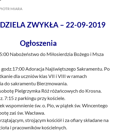
/UCeN8ciSo_a79igwmwNXx2qw
PIOTR MIARA
DZIELA ZWYKŁA – 22-09-2019
Ogłoszenia
15:00 Nabożeństwo do Miłosierdzia Bożego i Msza
 godz.17:00 Adoracja Najświętszego Sakramentu. Po
kanie dla uczniów klas VII i VIII w ramach
a do sakramentu Bierzmowania.
 sobotę Pielgrzymka Róż różańcowych do Krosna.
. 7:15 z parkingu przy kościele.
ek wspomnienie św. o. Pio, w piątek św. Wincentego
botę zaś św. Wacława.
rzątającym, strojącym kościół i za ofiary składane na
ioła i pracowników kościelnych.