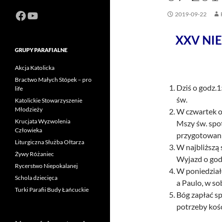
Facebook
https://www.youtube.com/channel
2019-09-22
XXV NIE
GRUPY PARAFIALNE
Akcja Katolicka
Bractwo Małych Stópek – pro
Dziś o godz.
life
św.
Katolickie Stowarzyszenie
Młodzieży
W czwartek o
Krucjata Wyzwolenia
Mszy św. spot
Człowieka
przygotowani
Liturgiczna Służba Ołtarza
W najbliższą
Żywy Różaniec
Wyjazd o godz
Rycerstwo Niepokalanej
W poniedział
Schola dziecięca
a Paulo, w so
Turki Parafii Budy Łańcuckie
Bóg zapłać sp
potrzeby kośc