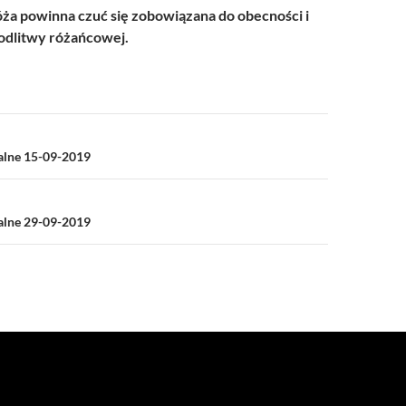
a powinna czuć się zobowiązana do obecności i
dlitwy różańcowej.
a
ialne 15-09-2019
ialne 29-09-2019