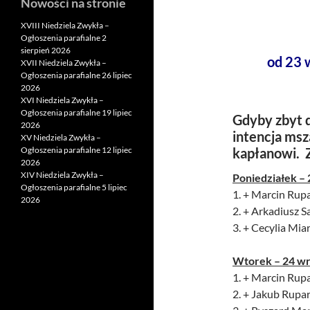
Nowości na stronie
XVIII Niedziela Zwykła –
Ogłoszenia parafialne 2
sierpień 2026
od 23 
XVII Niedziela Zwykła –
Ogłoszenia parafialne 26 lipiec
2026
XVI Niedziela Zwykła –
Ogłoszenia parafialne 19 lipiec
Gdyby zbyt d
2026
intencja msz
XV Niedziela Zwykła –
Ogłoszenia parafialne 12 lipiec
kapłanowi. 
2026
XIV Niedziela Zwykła –
Poniedziałek – 
Ogłoszenia parafialne 5 lipiec
1. + Marcin Rupa
2026
2. + Arkadiusz S
3. + Cecylia Mia
Wtorek – 24
wr
1. + Marcin Rupa
2. + Jakub Rupar