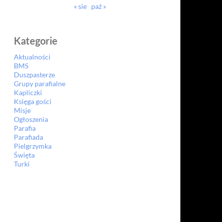
« sie
paź »
Kategorie
Aktualności
BMS
Duszpasterze
Grupy parafialne
Kapliczki
Księga gości
Misje
Ogłoszenia
Parafia
Parafiada
Pielgrzymka
Święta
Turki