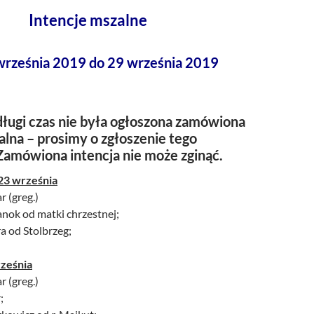
Intencje mszalne
września 2019 do 29 września 2019
ługi czas nie była ogłoszona zamówiona
alna – prosimy o zgłoszenie tego
Zamówiona intencja nie może zginąć.
23 września
r (greg.)
anok od matki chrzestnej;
ra od Stolbrzeg;
ześnia
r (greg.)
;