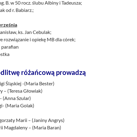
łog. B. w 50 rocz. ślubu Albiny i Tadeusza;
k od r. Babiarz.;
rześnia
anisław, ks. Jan Cebulak;
e rozwiązanie i opiekę MB dla córek;
 parafian
ostka
dlitwę różańcową prowadzą
igi Śląskiej -(Maria Bester)
ry – (Teresa Głowiak)
i- (Anna Szular)
gi- (Maria Golak)
łgorzaty Marii – (Janiny Angrys)
rii Magdaleny – (Maria Baran)