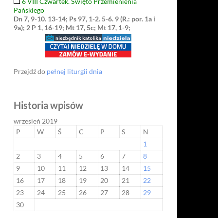
6 VIII Czwartek. Święto Przemienienia
Pańskiego
Dn 7, 9-10. 13-14; Ps 97, 1-2. 5-6. 9 (R.: por. 1a i
9a); 2 P 1, 16-19; Mt 17, 5c; Mt 17, 1-9;
Przejdź do
pełnej liturgii dnia
Historia wpisów
wrzesień 2019
P
W
Ś
C
P
S
N
1
2
3
4
5
6
7
8
9
10
11
12
13
14
15
16
17
18
19
20
21
22
23
24
25
26
27
28
29
30