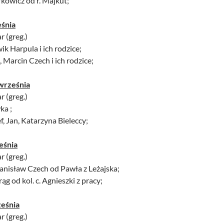
kowicz od r. Majkut;
śnia
r (greg.)
ik Harpula i ich rodzice;
, Marcin Czech i ich rodzice;
września
r (greg.)
ka ;
f, Jan, Katarzyna Bieleccy;
eśnia
r (greg.)
tanisław Czech od Pawła z Leżajska;
ąg od kol. c. Agnieszki z pracy;
ześnia
r (greg.)