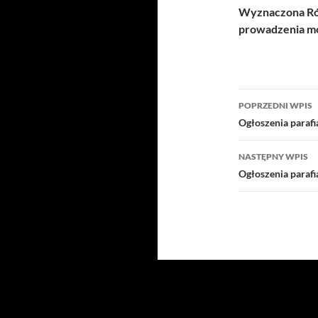
Wyznaczona Róż
prowadzenia mo
Nawigacj
POPRZEDNI WPIS
wpisu
Ogłoszenia paraf
NASTĘPNY WPIS
Ogłoszenia paraf