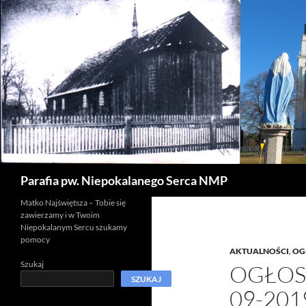
Szukaj
Parafia pw. Niepokalanego Serca NMP
Matko Najświętsza – Tobie się
zawierzamy i w Twoim
Niepokalanym Sercu szukamy
pomocy
AKTUALNOŚCI
,
OG
Szukaj
OGŁOSZ
SZUKAJ
09-201