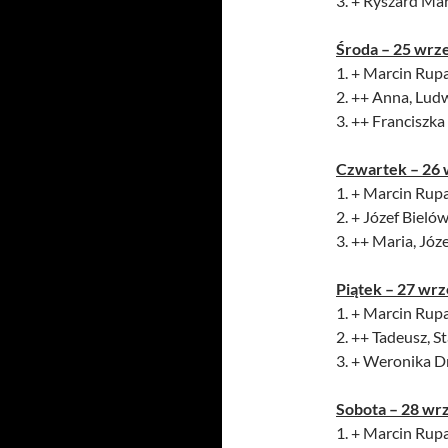
3. + Ryszard Mar
Środa – 25
wrze
1. + Marcin Rupa
2. ++ Anna, Ludw
3. ++ Franciszka 
Czwartek – 26
1. + Marcin Rupa
2. + Józef Bielów
3. ++ Maria, Józe
Piątek – 27
wrz
1. + Marcin Rupa
2. ++ Tadeusz, S
3. + Weronika Dr
Sobota – 28 wr
1. + Marcin Rupa