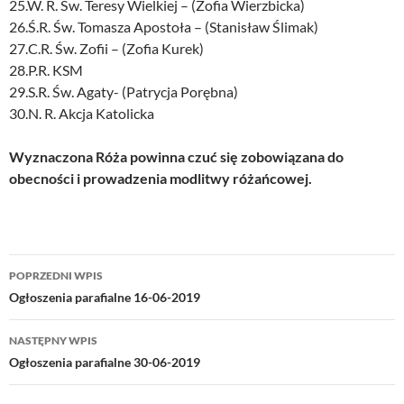
25.W. R. Św. Teresy Wielkiej – (Zofia Wierzbicka)
26.Ś.R. Św. Tomasza Apostoła – (Stanisław Ślimak)
27.C.R. Św. Zofii – (Zofia Kurek)
28.P.R. KSM
29.S.R. Św. Agaty- (Patrycja Porębna)
30.N. R. Akcja Katolicka
Wyznaczona Róża powinna czuć się zobowiązana do
obecności i prowadzenia modlitwy różańcowej.
Nawigacja
POPRZEDNI WPIS
wpisu
Ogłoszenia parafialne 16-06-2019
NASTĘPNY WPIS
Ogłoszenia parafialne 30-06-2019