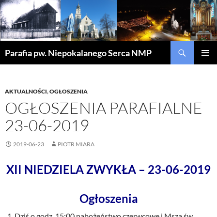
Szukaj
Parafia pw. Niepokalanego Serca NMP
PRZEJDŹ
MENU
DO
GŁÓWN
TREŚCI
AKTUALNOŚCI
,
OGŁOSZENIA
OGŁOSZENIA PARAFIALNE
23-06-2019
2019-06-23
PIOTR MIARA
XII NIEDZIELA ZWYKŁA – 23-06-2019
Ogłoszenia
Dziś o godz. 15:00 nabożeństwo czerwcowe i Msza św.