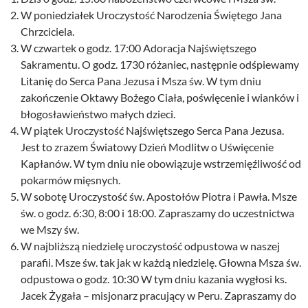
W poniedziałek Uroczystość Narodzenia Świętego Jana
Chrzciciela.
W czwartek o godz. 17:00 Adoracja Najświętszego
Sakramentu. O godz. 1730 różaniec, następnie odśpiewamy
Litanię do Serca Pana Jezusa i Msza św. W tym dniu
zakończenie Oktawy Bożego Ciała, poświęcenie i wianków i
błogosławieństwo małych dzieci.
W piątek Uroczystość Najświętszego Serca Pana Jezusa.
Jest to zrazem Światowy Dzień Modlitw o Uświęcenie
Kapłanów. W tym dniu nie obowiązuje wstrzemięźliwość od
pokarmów mięsnych.
W sobotę Uroczystość św. Apostołów Piotra i Pawła. Msze
św. o godz. 6:30, 8:00 i 18:00. Zapraszamy do uczestnictwa
we Mszy św.
W najbliższą niedzielę uroczystość odpustowa w naszej
parafii. Msze św. tak jak w każdą niedzielę. Głowna Msza św.
odpustowa o godz. 10:30 W tym dniu kazania wygłosi ks.
Jacek Żygała – misjonarz pracujący w Peru. Zapraszamy do