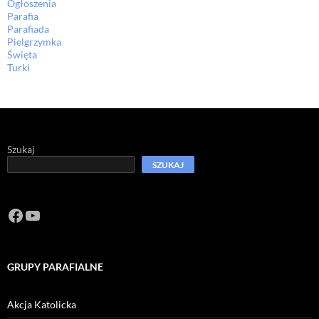
Ogłoszenia
Parafia
Parafiada
Pielgrzymka
Święta
Turki
Szukaj
SZUKAJ
Facebook
https://www.youtube.com/channel/U
GRUPY PARAFIALNE
Akcja Katolicka