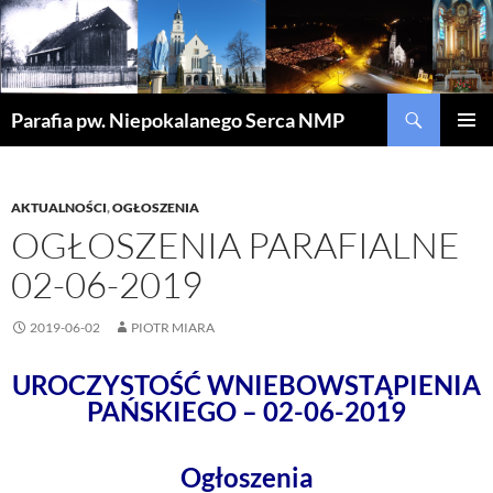
Szukaj
Parafia pw. Niepokalanego Serca NMP
PRZEJDŹ
MENU
DO
GŁÓWN
TREŚCI
AKTUALNOŚCI
,
OGŁOSZENIA
OGŁOSZENIA PARAFIALNE
02-06-2019
2019-06-02
PIOTR MIARA
UROCZYSTOŚĆ WNIEBOWSTĄPIENIA
PAŃSKIEGO – 02-06-2019
Ogłoszenia