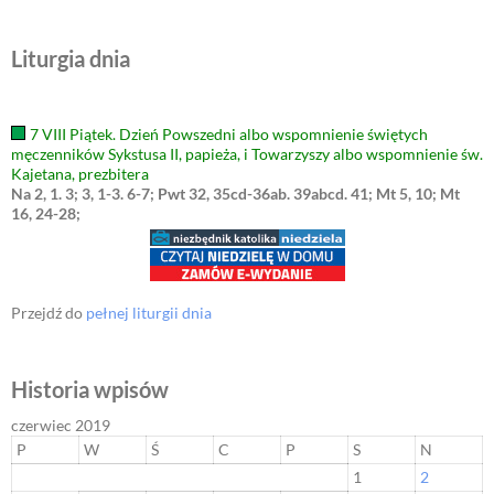
Liturgia dnia
7 VIII Piątek. Dzień Powszedni albo wspomnienie świętych
męczenników Sykstusa II, papieża, i Towarzyszy albo wspomnienie św.
Kajetana, prezbitera
Na 2, 1. 3; 3, 1-3. 6-7; Pwt 32, 35cd-36ab. 39abcd. 41; Mt 5, 10; Mt
16, 24-28;
Przejdź do
pełnej liturgii dnia
Historia wpisów
czerwiec 2019
P
W
Ś
C
P
S
N
1
2