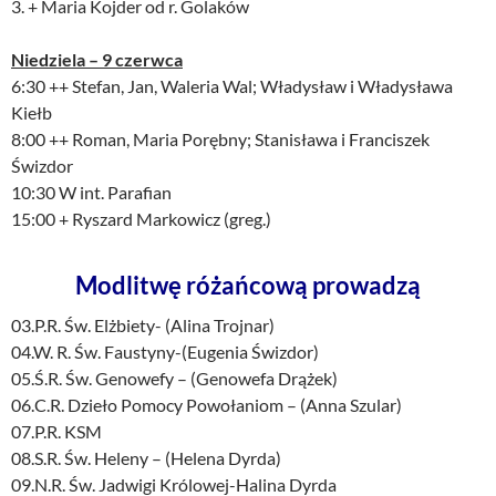
3. + Maria Kojder od r. Golaków
Niedziela – 9 czerwca
6:30 ++ Stefan, Jan, Waleria Wal; Władysław i Władysława
Kiełb
8:00 ++ Roman, Maria Porębny; Stanisława i Franciszek
Świzdor
10:30 W int. Parafian
15:00 + Ryszard Markowicz (greg.)
Modlitwę różańcową prowadzą
03.P.R. Św. Elżbiety- (Alina Trojnar)
04.W. R. Św. Faustyny-(Eugenia Świzdor)
05.Ś.R. Św. Genowefy – (Genowefa Drążek)
06.C.R. Dzieło Pomocy Powołaniom – (Anna Szular)
07.P.R. KSM
08.S.R. Św. Heleny – (Helena Dyrda)
09.N.R. Św. Jadwigi Królowej-Halina Dyrda