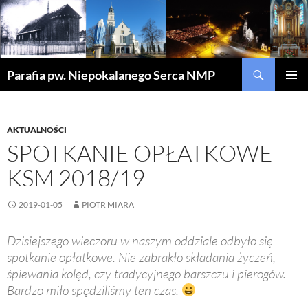
Szukaj
Parafia pw. Niepokalanego Serca NMP
PRZEJDŹ
MENU
DO
GŁÓWN
TREŚCI
AKTUALNOŚCI
SPOTKANIE OPŁATKOWE
KSM 2018/19
2019-01-05
PIOTR MIARA
Dzisiejszego wieczoru w naszym oddziale odbyło się
spotkanie opłatkowe. Nie zabrakło składania życzeń,
śpiewania kolęd, czy tradycyjnego barszczu i pierogów.
Bardzo miło spędziliśmy ten czas.